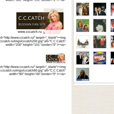
ef="http://www.cccatch.ru/" target="_blank"><img
.cccatch.ru/imgs/cccatch200.jpg" alt="C.C.Catch"
width="200" height="101" border="0" /></a>
ef="http://www.cccatch.ru/" target="_blank"><img
w.cccatch.ru/imgs/cccatch80.jpg" alt="C.C.Catch"
width="80" height="40" border="0" /></a>