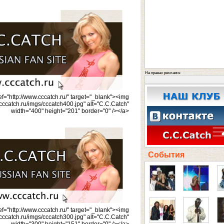
На правах рекламы
ef="http://www.cccatch.ru/" target="_blank"><img
.cccatch.ru/imgs/cccatch400.jpg" alt="C.C.Catch"
width="400" height="201" border="0" /></a>
События
ef="http://www.cccatch.ru/" target="_blank"><img
.cccatch.ru/imgs/cccatch300.jpg" alt="C.C.Catch"
width="300" height="151" border="0" /></a>