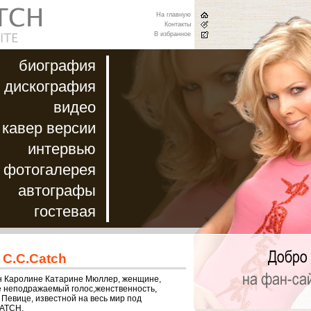
На главную
Контакты
В избранное
биография
дискография
видео
кавер версии
интервью
фотогалерея
автографы
гостевая
 C.C.Catch
н Каролине Катарине Мюллер, женщине,
е неподражаемый голос,женственность,
 Певице, известной на весь мир под
CATCH.