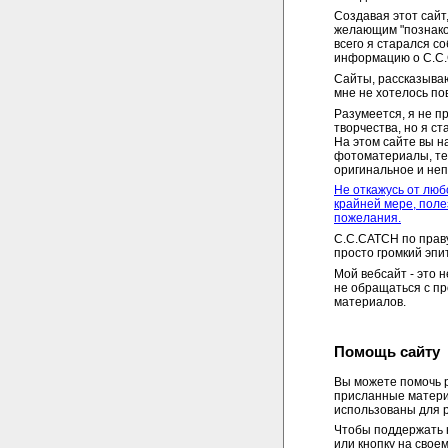
Создавая этот сайт
желающим "познако
всего я старался с
информацию о C.C
Сайты, рассказываю
мне не хотелось пов
Разумеется, я не п
творчества, но я ст
На этом сайте вы н
фотоматериалы, тек
оригинальное и не
Не откажусь от люб
крайней мере, поле
пожелания.
C.C.CATCH по праву
просто громкий эпит
Мой вебсайт - это 
не обращаться с пр
материалов.
Помощь сайту
Вы можете помочь р
присланные матери
использованы для р
Чтобы поддержать 
или кнопку на своем