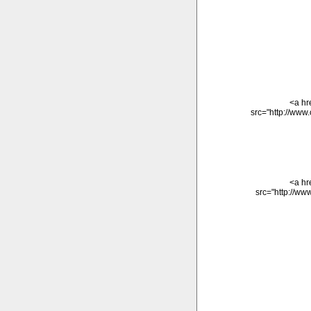
<a hr
src="http://www
<a hr
src="http://ww