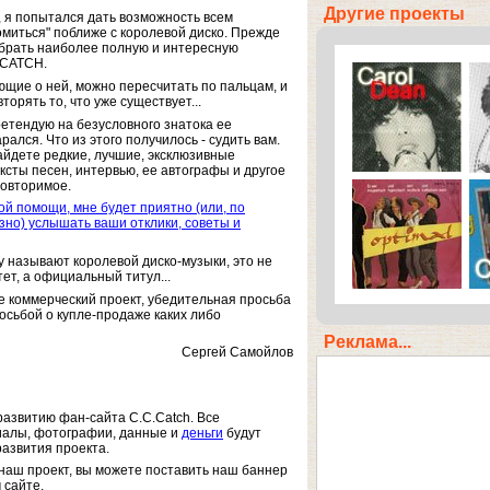
Другие проекты
, я попытался дать возможность всем
миться" поближе с королевой диско. Прежде
обрать наиболее полную и интересную
.CATCH.
щие о ней, можно пересчитать по пальцам, и
торять то, что уже существует...
ретендую на безусловного знатока ее
арался. Что из этого получилось - судить вам.
айдете редкие, лучшие, эксклюзивные
сты песен, интервью, ее автографы и другое
повторимое.
ой помощи, мне будет приятно (или, по
зно) услышать ваши отклики, советы и
 называют королевой диско-музыки, это не
ет, а официальный титул...
не коммерческий проект, убедительная просьба
осьбой о купле-продаже каких либо
Реклама...
Сергей Самойлов
азвитию фан-сайта C.C.Catch. Все
алы, фотографии, данные и
деньги
будут
азвития проекта.
наш проект, вы можете поставить наш баннер
 сайте.