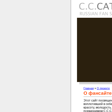
Главная
»
О проекте
О фансайте
Этот сайт посвяще
воплотившей в себ
красоту, молодость.
псевдонимом C.C.