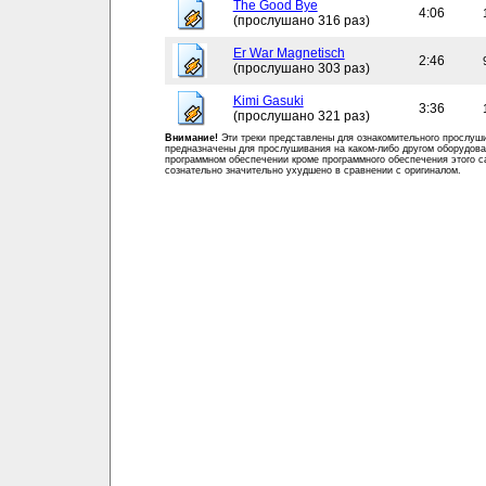
The Good Bye
4:06
(прослушано 316 раз)
Er War Magnetisch
2:46
(прослушано 303 раз)
Kimi Gasuki
3:36
(прослушано 321 раз)
Внимание!
Эти треки представлены для ознакомительного прослуш
предназначены для прослушивания на каком-либо другом оборудова
программном обеспечении кроме программного обеспечения этого с
сознательно значительно ухудшено в сравнении с оригиналом.