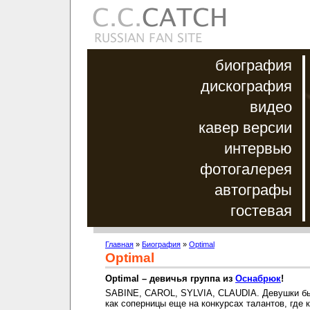
биография
дискография
видео
кавер версии
интервью
фотогалерея
автографы
гостевая
Главная
»
Биография
»
Optimal
Optimal
Optimal – девичья группа из
Оснабрюк
!
SABINE, CAROL, SYLVIA, CLAUDIA. Девушки б
как соперницы еще на конкурсах талантов, где 