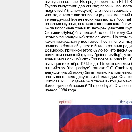
выступала сольно. Их продюсером стал PETER
Группа выпустили два сингла; первый называетс
magnetisch" (на немецком). Эта песня вошла в 
чартах, а также они записали ряд выступлений 
телевидении.Первая песня называлась "optimal"
название группы), она также на немецком. "er w
была исполнена тремя из четырех участниц груп
Сильвии (Sylvia) был плохой голос. Поэтому Са
невысокая блондинка) пела ее часть. На этом 
какой прекрасный у нее голос. Песня "er war ma
принесла большой успех и была в ротации ради
Возможно, причиной этого было то, что песня 
солистом немецкой группы "geier sturzflug", у ко
время был большой хит - "bruttosozial prudukt .
выпущен в октябре 1983 года. Вторым синглом 
английском "the goodbye", однако С.С. Catch и 
девушки (на обложке) были только на подпевка
часть исполняла девушка из Голландии. Она ж
"kimigasuki ". Позднее был также выпущен макс
более длинной версией "the goodbye". Эта песн
начале 1984 года.