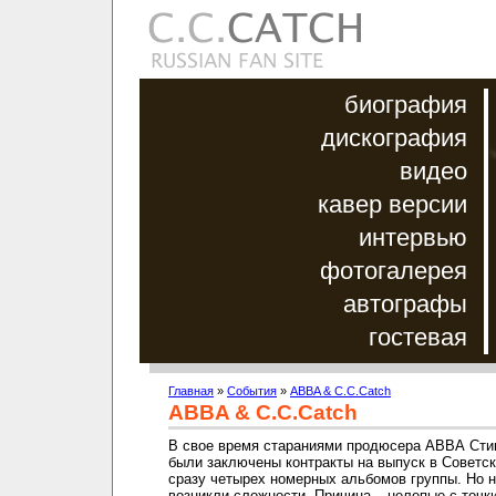
биография
дискография
видео
кавер версии
интервью
фотогалерея
автографы
гостевая
Главная
»
События
»
ABBA & C.C.Catch
ABBA & C.C.Catch
В свое время стараниями продюсера АВВА Сти
были заключены контракты на выпуск в Советс
сразу четырех номерных альбомов группы. Но 
возникли сложности. Причина – нелепые с точк