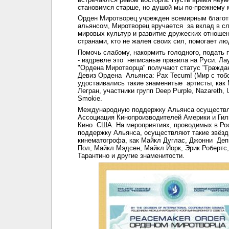
становимся старше, но душой мы по-прежнему 
Орден Миротворец учрежден всемирным благо
альянсом, Миротворец вручается за вклад в с
мировых культур и развитие дружеских отноше
странами, кто не жалея своих сил, помогает лю
Помочь слабому, накормить голодного, подать
- издревле это неписаные правила на Руси. Ла
"Ордена Миротворца" получают статус "Гражда
Девиз Ордена Альянса: Pax Tecum! (Мир с тоб
удостаивались такие знаменитые артисты, как
Легран, участники групп Deep Purple, Nazareth, 
Smokie.
Международную поддержку Альянса осуществ
Ассоциация Кинопроизводителей Америки и Гил
Кино США. На мероприятиях, проводимых в Ро
поддержку Альянса, осуществляют такие звёзд
кинематогрофа, как Майкл Дуглас, Джонни Деп
Пол, Майкл Мэдсен, Майкл Йорк, Эрик Робертс,
Тарантино и другие знаменитости.