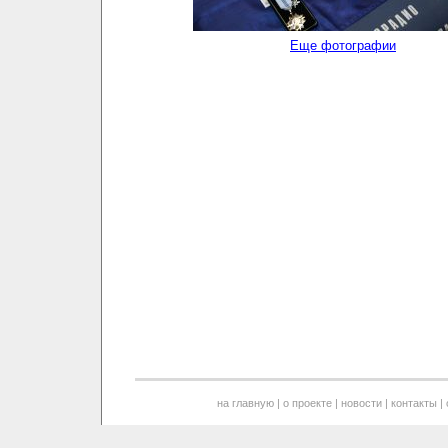
Еще фотографии
на главную
|
о проекте
|
новости
|
контакты
|