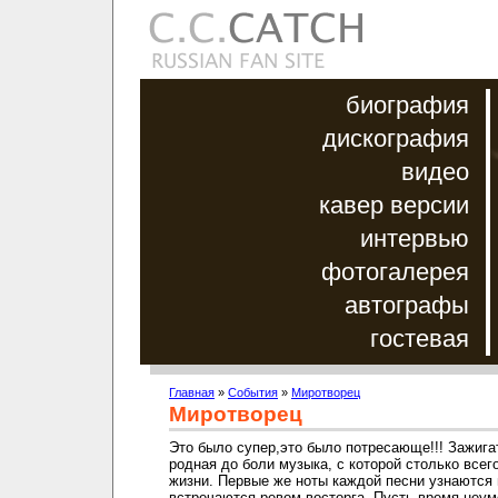
биография
дискография
видео
кавер версии
интервью
фотогалерея
автографы
гостевая
Главная
»
События
»
Миротворец
Миротворец
Это было супер,это было потресающе!!! Зажига
родная до боли музыка, с которой столько всег
жизни. Первые же ноты каждой песни узнаются 
встречаются ревом восторга. Пусть время неу