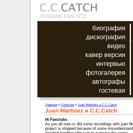
биография
дискография
видео
кавер версии
интервью
фотогалерея
автографы
гостевая
Главная
»
События
»
Juan Martinez и C.C.Catch
Juan Martinez и C.C.Catch
Hi Fanclubs
As you all now cc did some recordings with juan Ma
project is stopped because of some misunderstand
decided together with juan to realease the songs..