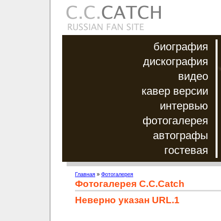
биография
дискография
видео
кавер версии
интервью
фотогалерея
автографы
гостевая
Главная
»
Фотогалерея
Фотогалерея C.C.Catch
Неверно указан URL.1