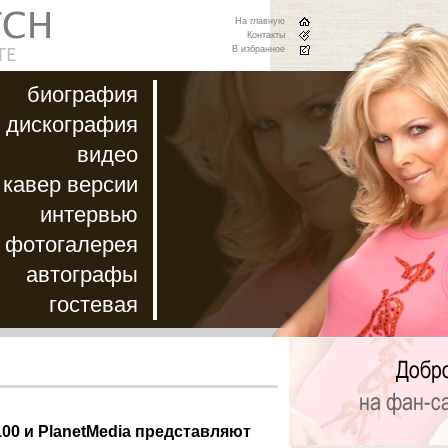
На главную
Контакты
В избранное
биография
дискография
видео
кавер версии
интервью
фотогалерея
автографы
гостевая
00 и PlanetMedia представляют