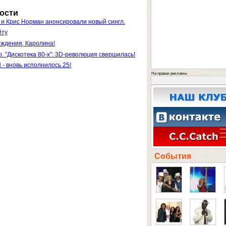
ости
 и Крис Норман анонсировали новый сингл.
йту
ждения, Каролина!
. "Дискотека 80-х": 3D-революция свершилась!
- вновь исполнилось 25!
На правах рекламы
События