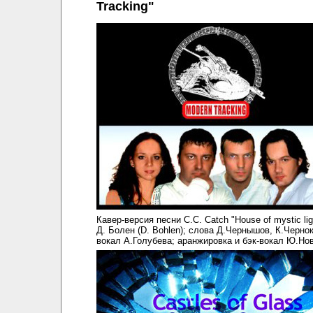
Tracking"
Кавер-версия песни C.C. Catch "House of mystic lig
Д. Болен (D. Bohlen); слова Д.Чернышов, К.Черно
вокал А.Голубева; аранжировка и бэк-вокал Ю.Нов