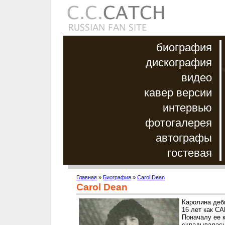
биография
дискография
видео
кавер версии
интервью
фотогалерея
автографы
гостевая
Главная
»
Биография
»
Carol Dean
Carol Dean
Каролина деб
16 лет как C
Поначалу ее 
складывалась