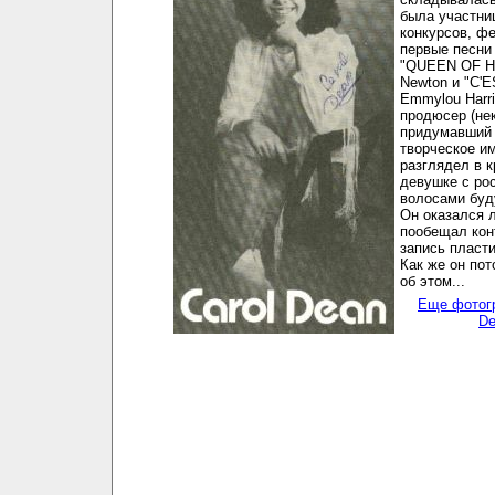
была участни
конкурсов, ф
первые песни
"QUEEN OF H
Newton и "C'E
Emmylou Harri
продюсер (нек
придумавший 
творческое им
разглядел в 
девушке с ро
волосами буд
Он оказался 
пообещал кон
запись пласти
Как же он по
об этом...
Еще фотогр
De