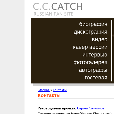
биография
дискография
видео
кавер версии
интервью
фотогалерея
автографы
гостевая
Главная
»
Контакты
Контакты
Руководитель проекта:
Сергей Самойлов
Система управления HomePictures.Site и дизайн 