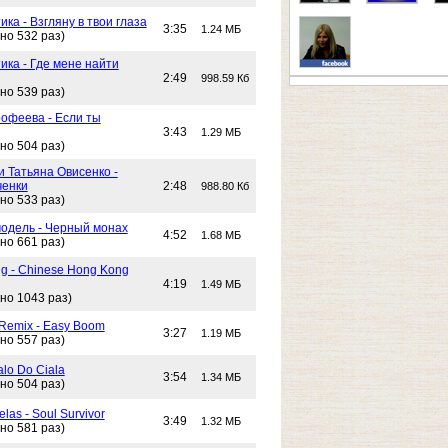
ика - Взгляну в твои глаза
3:35
1.24 МБ
но 532 раз)
ика - Где мене найти
2:49
998.59 Кб
но 539 раз)
офеева - Если ты
3:43
1.29 МБ
но 504 раз)
и Татьяна Овисенко -
ченки
2:48
988.80 Кб
но 533 раз)
одель - Черный монах
4:52
1.68 МБ
но 661 раз)
g - Chinese Hong Kong
4:19
1.49 МБ
но 1043 раз)
 Remix - Easy Boom
3:27
1.19 МБ
но 557 раз)
alo Do Ciala
3:54
1.34 МБ
но 504 раз)
las - Soul Survivor
3:49
1.32 МБ
но 581 раз)