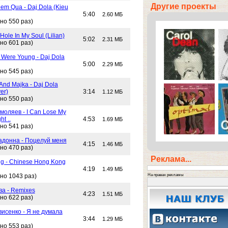
Другие проекты
em Qua - Daj Dola (Kieu
5:40
2.60 МБ
но 550 раз)
Hole In My Soul (Lilian)
5:02
2.31 МБ
но 601 раз)
Were Young - Daj Dola
5:00
2.29 МБ
но 545 раз)
And Majka - Daj Dola
er)
3:14
1.12 МБ
но 550 раз)
моляев - I Can Lose My
ht ..
4:53
1.69 МБ
но 541 раз)
адонна - Поцелуй меня
4:15
1.46 МБ
но 470 раз)
Реклама...
g - Chinese Hong Kong
4:19
1.49 МБ
На правах рекламы
но 1043 раз)
ва - Remixes
4:23
1.51 МБ
но 622 раз)
исенко - Я не думала
3:44
1.29 МБ
но 553 раз)