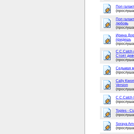
Поп галакт
(прослуша
Поп галакт
любовь
(прослуша
Ирина Дор
придешь
(прослуша
C.C.Catch 
Стоят дев
(прослуша
Седьмая м
(прослуша
Cally Kwon
Version
(прослуша
C.C.Catch
(прослуша
Toples - Ci
(прослуша
Soraya Arne
(прослуша