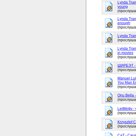
Lynda Tran
young
(прослуша
Lynda Trang
enough
(прослуша
Lynda Tran
(прослуша
Lynda Tran
in movies
(прослуша
ШИРБЭТ 
(прослуша
Manuel Lui
You Man En
(прослуша
Onu Bella 
(прослуша
LeitMotiv 
(прослуша
Krzysztof 
(прослуша
CaT - Caus