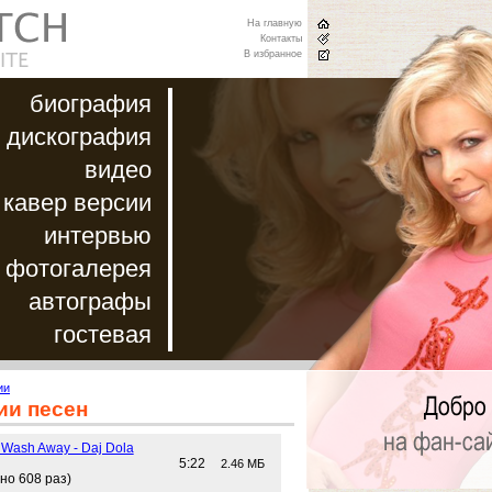
На главную
Контакты
В избранное
биография
дискография
видео
кавер версии
интервью
фотогалерея
автографы
гостевая
ии
ии песен
 Wash Away - Daj Dola
5:22
2.46 МБ
но 608 раз)