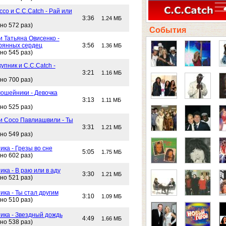
со и C.C.Catch - Рай или
3:36
1.24 МБ
но 572 раз)
События
и Татьяна Овисенко -
рянных сердец
3:56
1.36 МБ
но 545 раз)
упник и C.C.Catch -
3:21
1.16 МБ
но 700 раз)
ошейники - Девочка
3:13
1.11 МБ
но 525 раз)
 и Сосо Павлиашвили - Ты
3:31
1.21 МБ
но 549 раз)
ика - Грезы во сне
5:05
1.75 МБ
но 602 раз)
ика - В раю или в аду
3:30
1.21 МБ
но 521 раз)
ика - Ты стал другим
3:10
1.09 МБ
но 510 раз)
тика - Звездный дождь
4:49
1.66 МБ
но 538 раз)