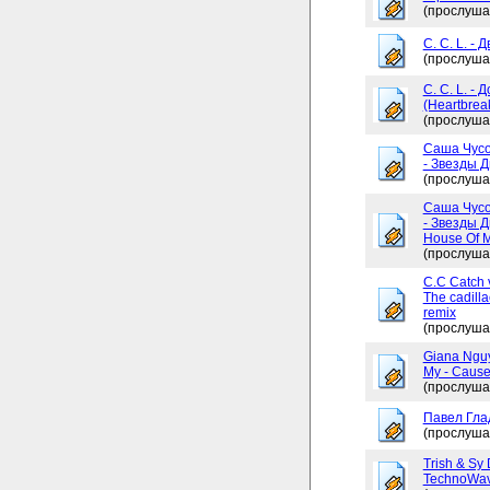
(прослуша
C. C. L. - 
(прослуша
C. C. L. -
(Heartbrea
(прослуша
Саша Чусо
- Звезды Д
(прослуша
Саша Чусо
- Звезды Д
House Of My
(прослуша
C.C Catch v
The cadilla
remix
(прослуша
Giana Ngu
My - Cause
(прослуша
Павел Глад
(прослуша
Trish & Sy 
TechnoWav