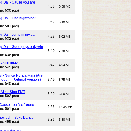
g Dai - Cause you are
4:38
6.38 МБ
но 530 раз)
 Dai - One night's not
3:42
5.10 МБ
но 501 раз)
g Dai - Jump in my car
4:23
6.02 МБ
но 532 раз)
g Dai - Good guys only win
5:40
7.78 МБ
но 636 раз)
- «АШЫКМА»
3:42
4.24 МБ
но 545 раз)
s - Nunca Nunca Mais (Are
ough - Portugal Version )
3:49
8.75 МБ
но 540 раз)
- Minu Sber FIAT
5:39
6.50 МБ
но 502 раз)
- Cause You Are Young
5:23
12.33 МБ
но 501 раз)
Cieciuch - Sexy Dance
3:36
3.30 МБ
но 499 раз)
e You Are Young