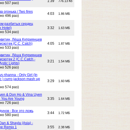
1:39
776.13 Кб
но 507 раз)
Два огонька / Two fires
4:03
1.86 МБ
но 496 раз)
 Дом разбитых сердец
k Hotel)
3:32
1.63 МБ
но 534 раз)
витин, Лёша Куприянцев
искотек (C.C. Catch)
4:05
1.87 МБ
но 533 раз)
витин, Лёша Куприянцев
искотек 2 (C.C.Catch -
3:21
1.54 МБ
stic Lights)
но 526 раз)
s rihanna - Only Girl (In
c ) curro jackson mash up
3:29
1.60 МБ
но 574 раз)
yen & Don Ho & Vina Uyen
 You Are Young
3:35
1.64 МБ
но 726 раз)
унов - Все это ложь
3:44
1.72 МБ
но 580 раз)
Dan & Shayla (Asia) -
e Remix 1
3:55
2.38 МБ