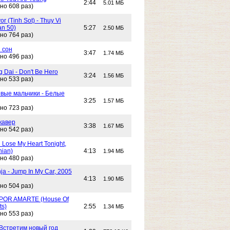
2:44
5.01 МБ
но 608 раз)
or (Tinh Sot) - Thuy Vi
an 50)
5:27
2.50 МБ
но 764 раз)
 сон
3:47
1.74 МБ
но 496 раз)
g Dai - Don't Be Hero
3:24
1.56 МБ
но 533 раз)
вые мальчики - Белые
3:25
1.57 МБ
но 723 раз)
кавер
3:38
1.67 МБ
но 542 раз)
n Lose My Heart Tonight,
nian)
4:13
1.94 МБ
но 480 раз)
ja - Jump In My Car, 2005
4:13
1.90 МБ
но 504 раз)
POR AMARTE (House Of
ts)
2:55
1.34 МБ
но 553 раз)
 Встретим новый год