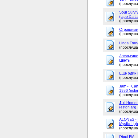
(прослуша
Soul Surviv
(tape Da L
(прослуша
Страшный
(прослуша
Linda Tran
(прослуша
Апельсино
Цветы
(прослуша
Еще один 
(прослуша
Jam - I Ca
1996 (esto
(прослуша
J_ri Homen
(estonian)
(прослуша
ALONES - 
Mystic Ligh
(прослуша
Dipol FM -