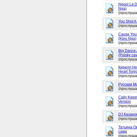
Nguoi La D
Nga)
(прослуша
You Shot A 
(прослуша
Cause You 
(Kieu Nga)
(прослуша
Big Dance 
(Polsky cav
(прослуша
Кирилл Не
Heart Tonig
(прослуша
Русская М
(прослуша
Cally Kwon
Version
(прослуша
DJ Казано
(прослуша
Татьяна Ов
сама
(прослуша