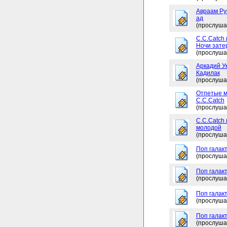
Авраам Рус
ад
(прослуша
C.C.Catch 
Ночи зате
(прослуша
Аркадий Ук
Кадилак
(прослуша
Отпетые м
C.C.Catch
(прослуша
C.C.Catch
молодой
(прослуша
Поп галакт
(прослуша
Поп галакт
(прослуша
Поп галакт
(прослуша
Поп галак
(прослуша