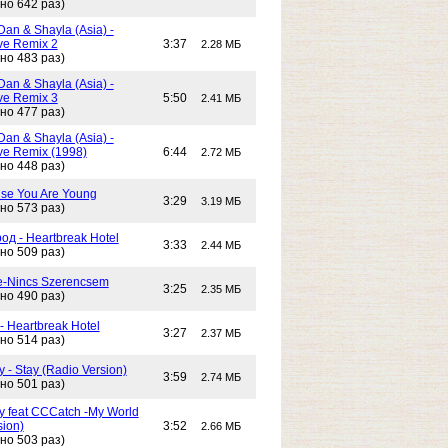
но 642 раз)
Dan & Shayla (Asia) -
e Remix 2
3:37
2.28 МБ
но 483 раз)
Dan & Shayla (Asia) -
e Remix 3
5:50
2.41 МБ
но 477 раз)
Dan & Shayla (Asia) -
e Remix (1998)
6:44
2.72 МБ
но 448 раз)
use You Are Young
3:29
3.19 МБ
но 573 раз)
од - Heartbreak Hotel
3:33
2.44 МБ
но 509 раз)
e-Nincs Szerencsem
3:25
2.35 МБ
но 490 раз)
- Heartbreak Hotel
3:27
2.37 МБ
но 514 раз)
 - Stay (Radio Version)
3:59
2.74 МБ
но 501 раз)
y feat CCCatch -My World
sion)
3:52
2.66 МБ
но 503 раз)