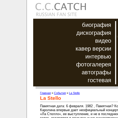
биография
дискография
видео
кавер версии
интервью
фотогалерея
автографы
гостевая
Главная
»
События
»
La Stello
La Stello
Памятная дата: 6 февраля. 1982 , Памятная? К
Каролина впервые дает неофициальный концерт
«Ла Стелло», ее выступление, и не в последню
голос, оставляют в тени все ныне существующи