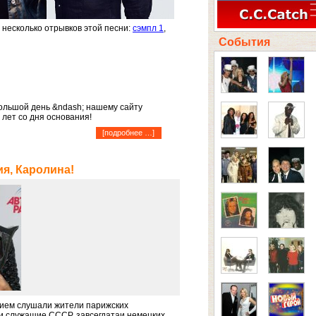
несколько отрывков этой песни:
сэмпл 1
,
События
ольшой день &ndash; нашему сайту
 лет со дня основания!
[
подробнее …
]
я, Каролина!
ием слушали жители парижских
и служащие СССР, завсегдатаи немецких