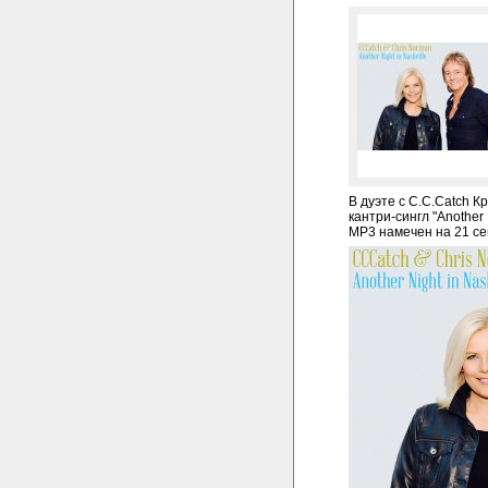
В дуэте с C.C.Catch 
кантри-сингл "Another 
MP3 намечен на 21 се