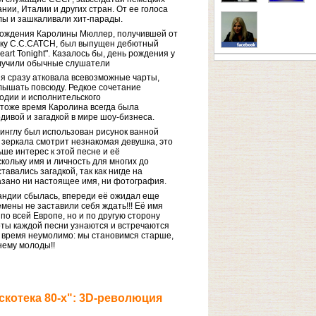
нии, Италии и других стран. От ее голоса
лы и зашкаливали хит-парады.
 рождения Каролины Мюллер, получившей от
тку C.C.CATCH, был выпущен дебютный
eart Tonight". Казалось бы, день рождения у
олучили обычные слушатели
я сразу атковала всевозможные чарты,
лышать повсюду. Редкое сочетание
дии и исполнительского
тоже время Каролина всегда была
дивой и загадкой в мире шоу-бизнеса.
синглу был использован рисунок ванной
 зеркала смотрит незнакомая девушка, это
ше интерес к этой песне и её
кольку имя и личность для многих до
авались загадкой, так как нигде на
азано ни настоящее имя, ни фотография.
андии сбылась, впереди её ожидал еще
мены не заставили себя ждать!!! Её имя
по всей Европе, но и по другую сторону
оты каждой песни узнаются и встречаются
ь время неумолимо: мы становимся старше,
нему молоды!!
скотека 80-х": 3D-революция