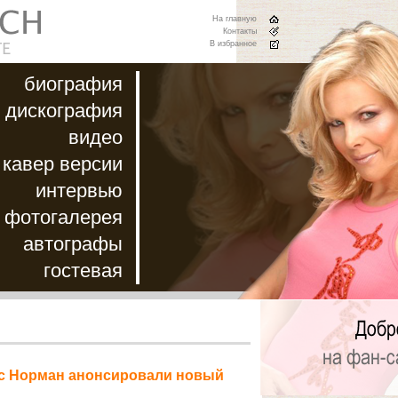
На главную
Контакты
В избранное
биография
дискография
видео
кавер версии
интервью
фотогалерея
автографы
гостевая
ис Норман анонсировали новый