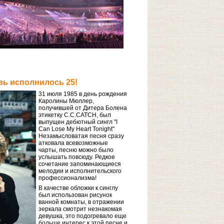
ь исполнилось 25!
31 июля 1985 в день рождения
Каролины Мюллер,
получившей от Дитера Болена
этикетку C.C.CATCH, был
выпущен дебютный сингл "I
Can Lose My Heart Tonight"
Незамысловатая песня сразу
атковала всевозможные
чарты, песню можно было
услышать повсюду. Редкое
сочетание запоминающиеся
мелодии и исполнительского
профессионализма!
В качестве обложки к синглу
был использован рисунок
ванной комнаты, в отражении
зеркала смотрит незнакомая
девушка, это подогревало еще
больше интерес к этой песне и