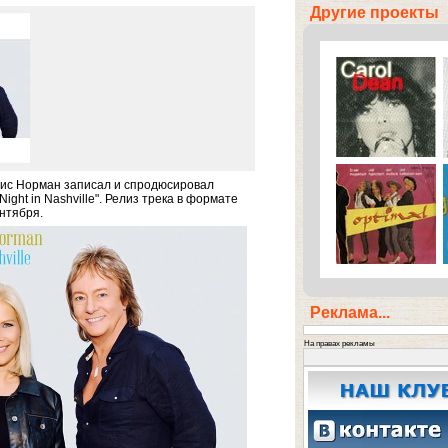
Другие проекты
Крис Норман записал и спродюсировал
Night in Nashville". Релиз трека в формате
нтября.
Реклама...
На правах рекламы