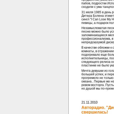
пабов, подростки Испа
сходили с ума танцпо
31 июля 1985 в день
Дитера Болена этике
сингл "I Can Lose My H
певицы, а подарок п
Незамысловатая песн
песню можно было ус
запоминающиеся мело
профессионализма, в 
непредсказумой диско
В качестве обложки к 
комнаты, в отражении
подогревало еще боль
исполнительницы, пос
следующего релиза ост
пластинке не было ук
Мечта девушки из гол
большей успех, и пере
прогремело не только 
океана.. Первые же н
ревом восторга. Пуст
но душой мы по-преж
21.11.2010
Авторадио. "Ди
свершилась!