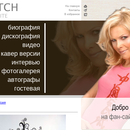
На главную
Контакты
В избранное
биография
дискография
видео
кавер версии
интервью
фотогалерея
автографы
гостевая
Азия