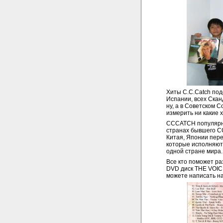
Хиты C.C.Catch под
Испании, всех Скан
ну, а в Советском 
измерить ни какие 
CCCATCH популярна 
странах бывшего СС
Китая, Японии пере
которые исполняют 
одной стране мира.
Все кто поможет ра
DVD диск THE VOICE
можете написать н