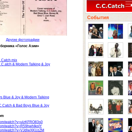
События
Другие фотографии
сборника «Голос Азии»
.Catch mix
.C.atch & Modern Talking & Joy
s Blue & Joy & Modern Talking
C.Catch & Bad Boys Blue & Joy
om
.com/watch?v=ulzKFRO83s0
.com/watch?v=R59hwhIkpIY
.com/watch?v=VJdlwXKUzZM