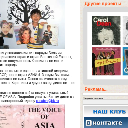
Другие проекты
олгу возглавляли хит-парады Бельгии,
динавских стран и стран Восточной Европы,
Союзе популярность Каролины не могли
хит-парады.
не только в европе, латинской америки,
СР, но и в страх АЗИИИ. Звезды Вьетнама,
пивают ее хиты. Такого количества звезд
песни Каролины и других звезд диско нет не в
Реклама...
звитию нашего сайта получат уникальный
 OF ASIA. Подробно узнать об этом диске вы
На правах рекламы
а электронный адресу
cccatch@bk.ru