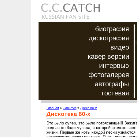
биография
дискография
видео
кавер версии
интервью
фотогалерея
автографы
гостевая
Главная
»
События
»
Диско 80-х
Дискотека 80-х
Это было супер, это было потрясающе!!! Зажиг
родная до боли музыка, с которой столько всег
жизни. Первые же ноты каждой песни узнаются 
встречаются ревом восторга. Пусть время неу