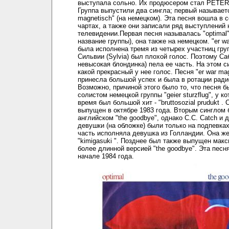
выступала сольно. Их продюсером стал PETER
Группа выпустили два сингла; первый называетс
magnetisch" (на немецком). Эта песня вошла в 
чартах, а также они записали ряд выступлений 
телевидении.Первая песня называлась "optimal"
название группы), она также на немецком. "er w
была исполнена тремя из четырех участниц груп
Сильвии (Sylvia) был плохой голос. Поэтому Са
невысокая блондинка) пела ее часть. На этом 
какой прекрасный у нее голос. Песня "er war ma
принесла большой успех и была в ротации ради
Возможно, причиной этого было то, что песня 
солистом немецкой группы "geier sturzflug", у ко
время был большой хит - "bruttosozial prudukt .
выпущен в октябре 1983 года. Вторым синглом 
английском "the goodbye", однако С.С. Catch и 
девушки (на обложке) были только на подпевка
часть исполняла девушка из Голландии. Она ж
"kimigasuki ". Позднее был также выпущен макс
более длинной версией "the goodbye". Эта песн
начале 1984 года.