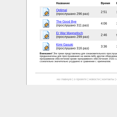
Название
Время
Optimal
2:51
(прослушано 296 раз)
The Good Bye
4:06
(прослушано 311 раз)
Er War Magnetisch
2:46
(прослушано 299 раз)
Kimi Gasuki
3:36
(прослушано 316 раз)
Внимание!
Эти треки представлены для ознакомительного прослуш
предназначены для прослушивания на каком-либо другом оборудова
программном обеспечении кроме программного обеспечения этого с
сознательно значительно ухудшено в сравнении с оригиналом.
на главную
|
о проекте
|
новости
|
контакты
|