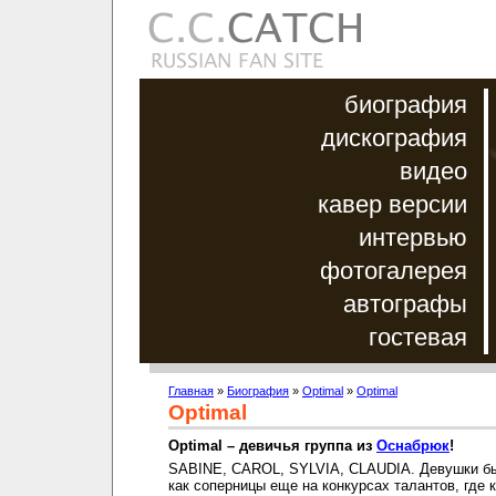
биография
дискография
видео
кавер версии
интервью
фотогалерея
автографы
гостевая
Главная
»
Биография
»
Optimal
»
Optimal
Optimal
Optimal – девичья группа из
Оснабрюк
!
SABINE, CAROL, SYLVIA, CLAUDIA. Девушки б
как соперницы еще на конкурсах талантов, где 