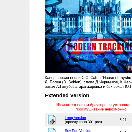
Кавер-версия песни C.C. Catch "House of mystic l
Д. Болен (D. Bohlen); слова Д.Чернышов, К.Чер
вокал А.Голубева; аранжировка и бэк-вокал Ю.Н
Extended Version
Извините в вашем браузере не установл
прослушивание невозможно
Long Version
5:21
(прослушано 301 раз)
Spy Pop Version