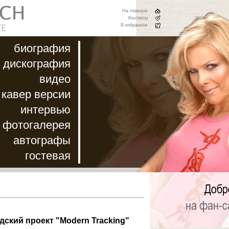
На главную
Контакты
В избранное
биография
дискография
видео
кавер версии
интервью
фотогалерея
автографы
гостевая
дский проект "Modern Tracking"