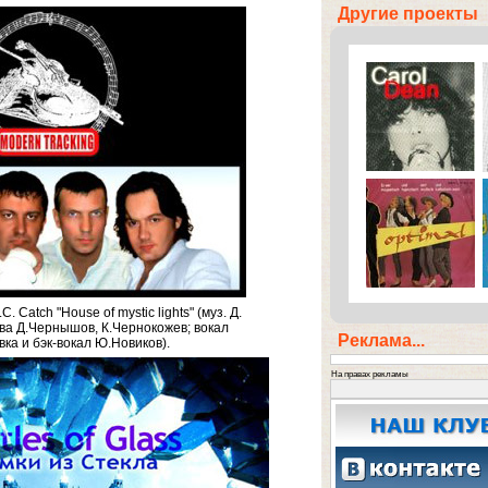
Другие проекты
 Catch "House of mystic lights" (муз. Д.
ова Д.Чернышов, К.Чернокожев; вокал
Реклама...
ка и бэк-вокал Ю.Новиков).
На правах рекламы