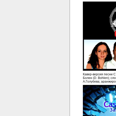
Кавер-версия песни C.C.
Болен (D. Bohlen); сл
А.Голубева; аранжиров