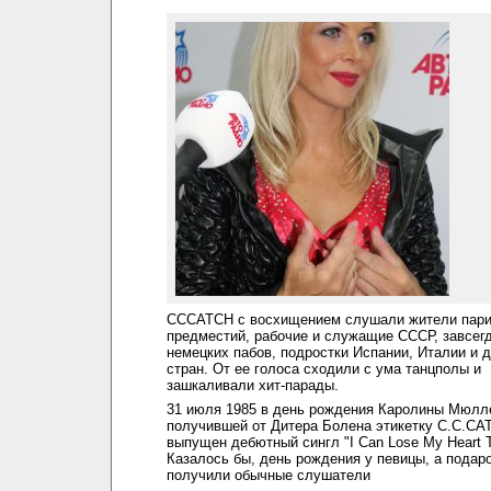
CCCATCH с восхищением слушали жители пар
предместий, рабочие и служащие СССР, завсег
немецких пабов, подростки Испании, Италии и 
стран. От ее голоса сходили с ума танцполы и
зашкаливали хит-парады.
31 июля 1985 в день рождения Каролины Мюлл
получившей от Дитера Болена этикетку C.C.CA
выпущен дебютный сингл "I Can Lose My Heart T
Казалось бы, день рождения у певицы, а подар
получили обычные слушатели