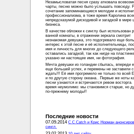
Незамысловатая песня сразу атковала всевоз
чарты, песню можно было услышать повсюду. 
сочетание запоминающиеся мелодии и исполни
профессионализма, в тоже время Каролина все
непредсказумой дискодивой и загадкой в мире 
бизнеса.
В качестве обложки к синглу был использован 
ванной комнаты, в отражении зеркала смотрит
незнакомая девушка, это подогревало еще бол
интерес к этой песне и её исполнительницы, по
имя и личность для многих до следующего рел
оставались загадкой, так как нигде на пластинк
указано ни настоящее имя, ни фотография.
Мечта девушки из голандии сбылась, впереди 
еще большей успех, и перемены не заставили с
ждать!!! Её имя прогремело не только по всей 
и по другую сторону океана.. Первые же ноты 
песни узнаются и встречаются ревом восторга.
время неумолимо: мы становимся старше, но 
по-прежнему молоды!!
Последние новости
07.09.2014
C.C.Catch и Крис Норман анонсиро
сингл.
23.02.2013
10 лет сайту