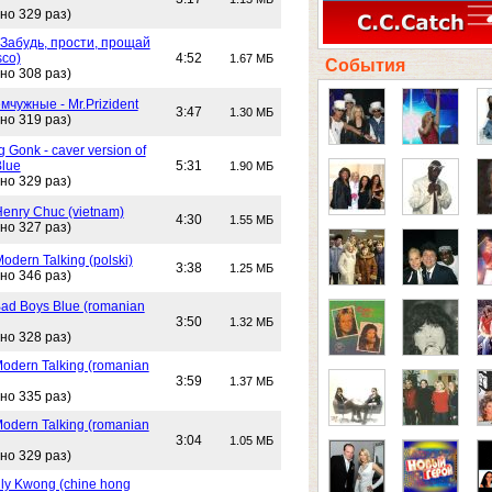
но 329 раз)
 Забудь, прости, прощай
sco)
4:52
1.67 МБ
События
но 308 раз)
чужные - Mr.Prizident
3:47
1.30 МБ
но 319 раз)
 Gonk - caver version of
Blue
5:31
1.90 МБ
но 329 раз)
Henry Chuc (vietnam)
4:30
1.55 МБ
но 327 раз)
Modern Talking (polski)
3:38
1.25 МБ
но 346 раз)
Bad Boys Blue (romanian
3:50
1.32 МБ
но 328 раз)
Modern Talking (romanian
3:59
1.37 МБ
но 335 раз)
Modern Talking (romanian
3:04
1.05 МБ
но 329 раз)
lly Kwong (chine hong