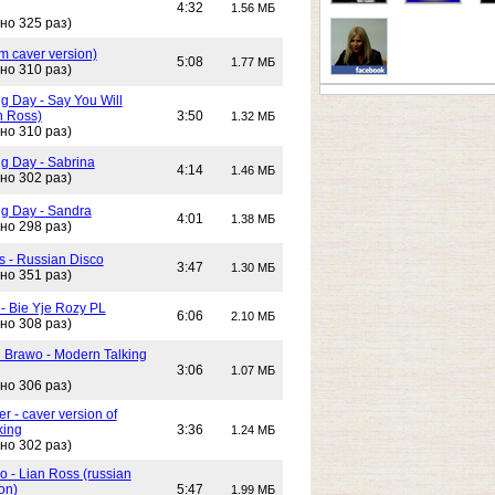
4:32
1.56 МБ
но 325 раз)
m caver version)
5:08
1.77 МБ
но 310 раз)
g Day - Say You Will
n Ross)
3:50
1.32 МБ
но 310 раз)
g Day - Sabrina
4:14
1.46 МБ
но 302 раз)
g Day - Sandra
4:01
1.38 МБ
но 298 раз)
s - Russian Disco
3:47
1.30 МБ
но 351 раз)
 - Bie Yje Rozy PL
6:06
2.10 МБ
но 308 раз)
i Brawo - Modern Talking
3:06
1.07 МБ
но 306 раз)
 - caver version of
king
3:36
1.24 МБ
но 302 раз)
 - Lian Ross (russian
on)
5:47
1.99 МБ