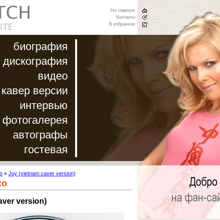
На главную
Контакты
В избранное
биография
дискография
видео
кавер версии
интервью
фотогалерея
автографы
гостевая
о
»
Joy (vietnam caver version)
ко
aver version)