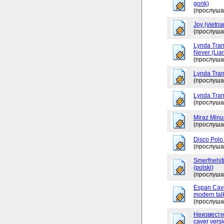
gonk)
(прослуша
Joy (vietna
(прослуша
Lynda Tran
Never (Lia
(прослуша
Lynda Tran
(прослуша
Lynda Tran
(прослуша
Miraz Minu
(прослуша
Disco Polo
(прослуша
Smerfnehit
(polski)
(прослуша
Espan Caver
modern tal
(прослуша
Неизвестно
caver versi