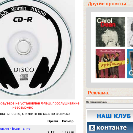
Другие проекты
Реклама...
На правах рекламы
браузере не установлен Флеш, прослушивание
невозможно
ать песню, кликните по ссылке в списке
Время
Размер
исян - Если ты не
3:17
1.13 МБ