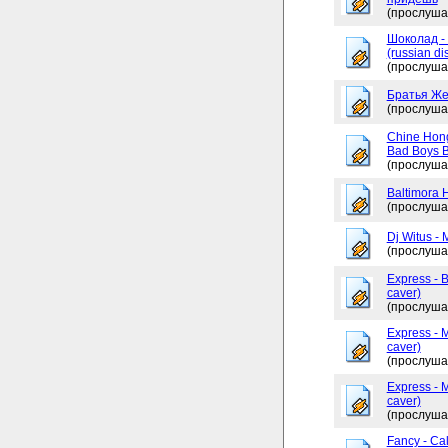
(прослуша
Шоколад -
(russian di
(прослуша
Братья Жем
(прослуша
Chine Hong
Bad Boys 
(прослуша
Baltimora 
(прослуша
Dj Witus - 
(прослуша
Express - 
caver)
(прослуша
Express - 
caver)
(прослуша
Express - 
caver)
(прослуша
Fancy - Ca