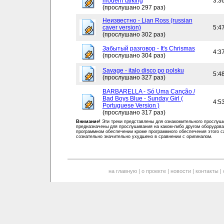
modern talking
3:3
(прослушано 297 раз)
Неизвестно - Lian Ross (russian
caver version)
5:4
(прослушано 302 раз)
Забытый разговор - It's Chrismas
4:3
(прослушано 304 раз)
Savage - italo disco po polsku
5:4
(прослушано 327 раз)
BARBARELLA - Só Uma Canção /
Bad Boys Blue - Sunday Girl (
4:5
Portuguese Version )
(прослушано 317 раз)
Внимание!
Эти треки представлены для ознакомительного прослуш
предназначены для прослушивания на каком-либо другом оборудова
программном обеспечении кроме программного обеспечения этого с
сознательно значительно ухудшено в сравнении с оригиналом.
на главную
|
о проекте
|
новости
|
контакты
|