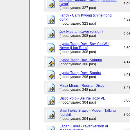
caver)
3:0
(прослушано 327 раз)
Fancy - Cally Kwong (chine hong
gonk)
4:3
(прослушано 323 раз)
Joy (vietnam caver version)
5:0
(прослушано 308 раз)
Lynda Trang Day - Say You Will
Never (Lian Ross)
3:5
(прослушано 308 раз)
Lynda Trang Day - Sabrina
4:1
(прослушано 300 раз)
Lynda Trang Day - Sandra
4:0
(прослушано 296 раз)
Miraz Minus - Russian Disco
3:4
(прослушано 348 раз)
Disco Polo - Bie Yje Rozy PL
6:0
(прослушано 304 раз)
Smerfnehiti Brawo - Modern Talking
(polski)
3:0
(прослушано 304 раз)
Espan Caver - caver version of