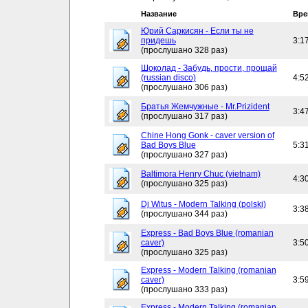
Название
Вре
Юрий Саркисян - Если ты не
придешь
3:1
(прослушано 328 раз)
Шоколад - Забудь, прости, прощай
(russian disco)
4:5
(прослушано 306 раз)
Братья Жемчужные - Mr.Prizident
3:4
(прослушано 317 раз)
Chine Hong Gonk - caver version of
Bad Boys Blue
5:3
(прослушано 327 раз)
Baltimora Henry Chuc (vietnam)
4:3
(прослушано 325 раз)
Dj Witus - Modern Talking (polski)
3:3
(прослушано 344 раз)
Express - Bad Boys Blue (romanian
caver)
3:5
(прослушано 325 раз)
Express - Modern Talking (romanian
caver)
3:5
(прослушано 333 раз)
Express - Modern Talking (romanian