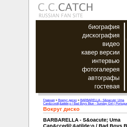
биография
дискография
видео
кавер версии
интервью
фотогалерея
автографы
гостевая
Главная
»
Вокруг диско
»
BARBARELLA - S&oacute; Uma
Can&ccedil;&atilde;o / Bad Boys Blue - Sunday Girl ( Portugu
Вокруг диско
BARBARELLA - S&oacute; Uma
Can&ccedil;&atilde;o / Bad Boys B