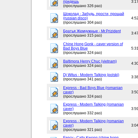
придешь
3:1
(прослушано 326 раз)
Шоколад - Забудь, прости, прощай
(russian disco)
4:5
(прослушано 304 раз)
Братья Жемчужные - Mr.Prizident
3:4
(прослушано 315 раз)
Chine Hong Gonk - caver version of
Bad Boys Blue
5:3
(прослушано 324 раз)
Baltimora Henry Chuc (vietnam)
4:3
(прослушано 324 раз)
Dj Witus - Modern Talking (polski)
3:3
(прослушано 341 раз)
Express - Bad Boys Blue (romanian
caver)
3:5
(прослушано 324 раз)
Express - Modern Talking (romanian
caver)
3:5
(прослушано 332 раз)
Express - Modern Talking (romanian
caver)
3:0
(прослушано 321 раз)
Fancy - Cally Kwong (chine hong