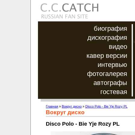
биография
дискография
видео
кавер версии
интервью
фотогалерея
автографы
гостевая
Главная
»
Вокруг диско
»
Disco Polo - Bie Yje Rozy PL
Вокруг диско
Disco Polo - Bie Yje Rozy PL