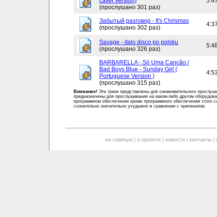
caver version)
5:4
(прослушано 301 раз)
Забытый разговор - It's Chrismas
4:3
(прослушано 302 раз)
Savage - italo disco po polsku
5:4
(прослушано 326 раз)
BARBARELLA - Só Uma Canção /
Bad Boys Blue - Sunday Girl (
4:5
Portuguese Version )
(прослушано 315 раз)
Внимание!
Эти треки представлены для ознакомительного прослуш
предназначены для прослушивания на каком-либо другом оборудова
программном обеспечении кроме программного обеспечения этого с
сознательно значительно ухудшено в сравнении с оригиналом.
на главную
|
о проекте
|
новости
|
контакты
|