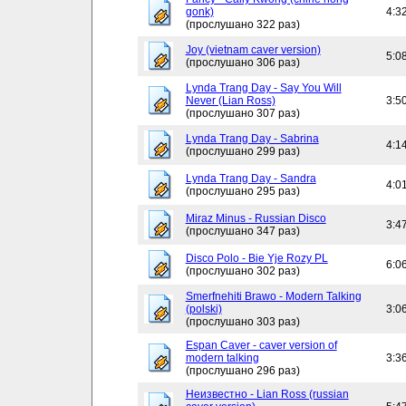
gonk)
4:3
(прослушано 322 раз)
Joy (vietnam caver version)
5:0
(прослушано 306 раз)
Lynda Trang Day - Say You Will
Never (Lian Ross)
3:5
(прослушано 307 раз)
Lynda Trang Day - Sabrina
4:1
(прослушано 299 раз)
Lynda Trang Day - Sandra
4:0
(прослушано 295 раз)
Miraz Minus - Russian Disco
3:4
(прослушано 347 раз)
Disco Polo - Bie Yje Rozy PL
6:0
(прослушано 302 раз)
Smerfnehiti Brawo - Modern Talking
(polski)
3:0
(прослушано 303 раз)
Espan Caver - caver version of
modern talking
3:3
(прослушано 296 раз)
Неизвестно - Lian Ross (russian