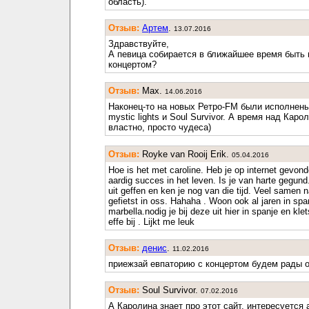
область).
Отзыв:
Артем
.
13.07.2016
Здравствуйте,
А певица собирается в ближайшее время быть 
концертом?
Отзыв:
Max.
14.06.2016
Наконец-то на новых Ретро-FM были исполнены
mystic lights и Soul Survivor. А время над Каро
властно, просто чудеса)
Отзыв:
Royke van Rooij Erik.
05.04.2016
Hoe is het met caroline. Heb je op internet gevond
aardig succes in het leven. Is je van harte gegun
uit geffen en ken je nog van die tijd. Veel samen 
gefietst in oss. Hahaha . Woon ook al jaren in spa
marbella.nodig je bij deze uit hier in spanje en kle
effe bij . Lijkt me leuk
Отзыв:
денис
.
11.02.2016
приежзай евпаторию с концертом будем рады 
Отзыв:
Soul Survivor.
07.02.2016
А Каролина знает про этот сайт, интересуется 