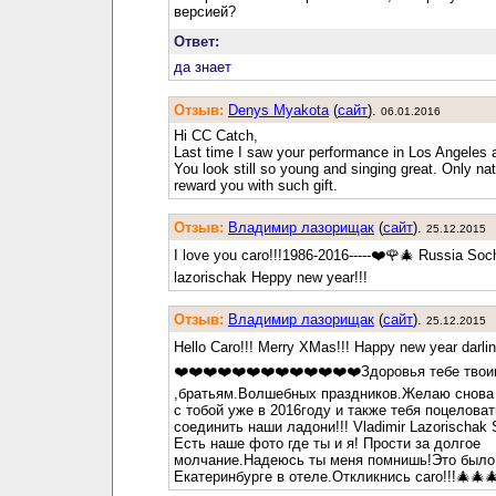
версией?
Ответ:
да знает
Отзыв:
Denys Myakota
(
cайт
).
06.01.2016
Hi CC Catch,
Last time I saw your performance in Los Angeles 
You look still so young and singing great. Only na
reward you with such gift.
Отзыв:
Владимир лазорищак
(
cайт
).
25.12.2015
I love you caro!!!1986-2016-----❤️🌹🎄 Russia Soch
lazorischak Heppy new year!!!
Отзыв:
Владимир лазорищак
(
cайт
).
25.12.2015
Hello Caro!!! Merry XMas!!! Happy new year darlin
❤️❤️❤️❤️❤️❤️❤️❤️❤️❤️❤️❤️❤️Здоровья тебе тво
,братьям.Волшебных праздников.Желаю снова 
с тобой уже в 2016году и также тебя поцеловат
соединить наши ладони!!! Vladimir Lazorischak 
Есть наше фото где ты и я! Прости за долгое
молчание.Надеюсь ты меня помнишь!Это было
Екатеринбурге в отеле.Откликнись caro!!!🎄🎄