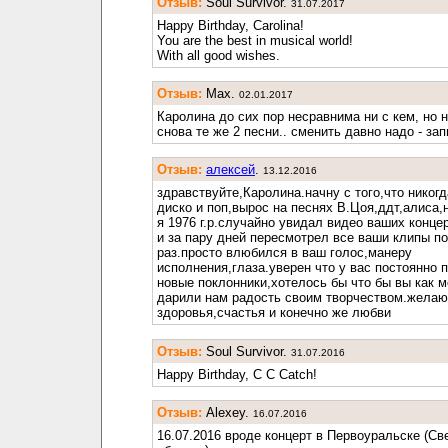
Отзыв:
Soul Survivor.
31.07.2017
Happy Birthday, Carolina!
You are the best in musical world!
With all good wishes.
Отзыв:
Max.
02.01.2017
Каролина до сих пор несравнима ни с кем, но 
снова те же 2 песни.. сменить давно надо - зап
Отзыв:
алексей
.
13.12.2016
здравствуйте,Каролина.начну с того,что никог
диско и поп,вырос на песнях В.Цоя,ддт,алиса,н
я 1976 г.р.случайно увидал видео ваших конце
и за пару дней пересмотрел все ваши клипы по
раз.просто влюбился в ваш голос,манеру
исполнения,глаза.уверен что у вас постоянно 
новые поклонники,хотелось бы что бы вы как 
дарили нам радость своим творчеством.желаю
здоровья,счастья и конечно же любви
Отзыв:
Soul Survivor.
31.07.2016
Happy Birthday, C C Catch!
Отзыв:
Alexey.
16.07.2016
16.07.2016 вроде концерт в Первоуральске (С