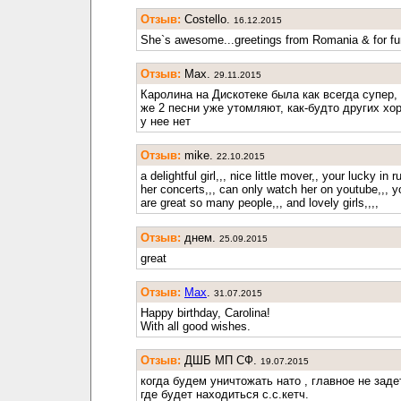
Отзыв:
Costello.
16.12.2015
She`s awesome...greetings from Romania & for fun
Отзыв:
Max.
29.11.2015
Каролина на Дискотеке была как всегда супер, 
же 2 песни уже утомляют, как-будто других хо
у нее нет
Отзыв:
mike.
22.10.2015
a delightful girl,,, nice little mover,, your lucky in 
her concerts,,, can only watch her on youtube,,, y
are great so many people,,, and lovely girls,,,,
Отзыв:
днем.
25.09.2015
great
Отзыв:
Max
.
31.07.2015
Happy birthday, Carolina!
With all good wishes.
Отзыв:
ДШБ МП СФ.
19.07.2015
когда будем уничтожать нато , главное не заде
где будет находиться с.с.кетч.