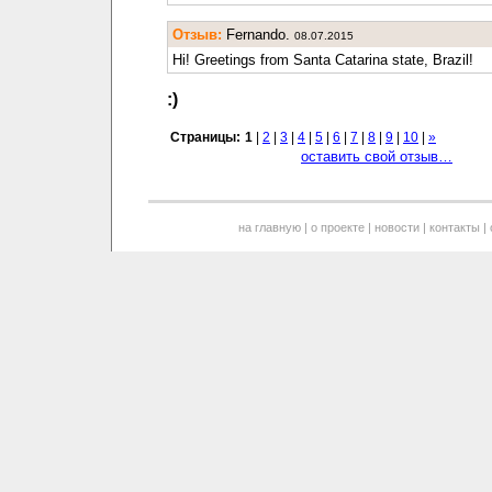
Отзыв:
Fernando.
08.07.2015
Hi! Greetings from Santa Catarina state, Brazil!
:)
Страницы:
1
|
2
|
3
|
4
|
5
|
6
|
7
|
8
|
9
|
10
|
»
оставить свой отзыв…
на главную
|
о проекте
|
новости
|
контакты
|