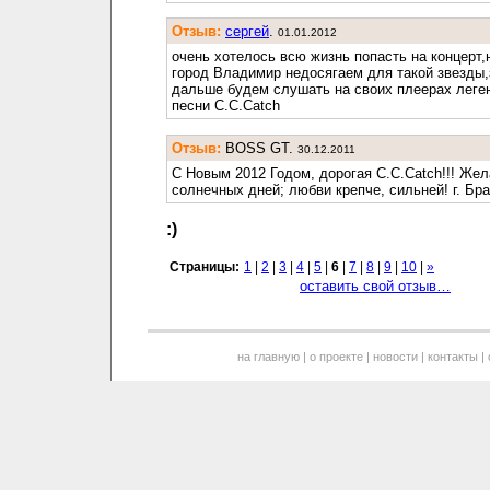
Отзыв:
сергей
.
01.01.2012
очень хотелось всю жизнь попасть на концерт,
город Владимир недосягаем для такой звезды,
дальше будем слушать на своих плеерах леге
песни C.C.Catch
Отзыв:
BOSS GT.
30.12.2011
С Новым 2012 Годом, дорогая С.С.Catch!!! Же
солнечных дней; любви крепче, сильней! г. Бра
:)
Страницы:
1
|
2
|
3
|
4
|
5
|
6
|
7
|
8
|
9
|
10
|
»
оставить свой отзыв…
на главную
|
о проекте
|
новости
|
контакты
|