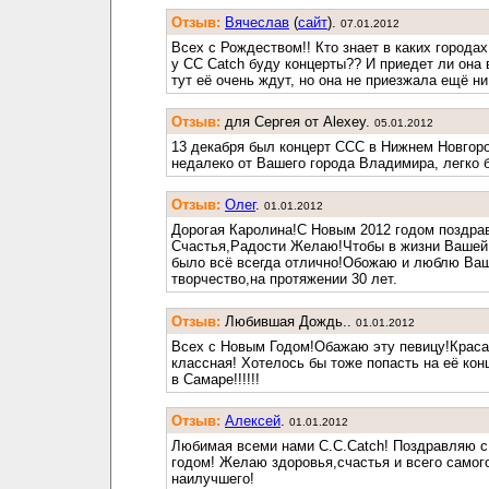
Отзыв:
Вячеслав
(
cайт
).
07.01.2012
Всех с Рождеством!! Кто знает в каких городах
у CC Catch буду концерты?? И приедет ли она 
тут её очень ждут, но она не приезжала ещё ни 
Отзыв:
для Сергея от Alexey.
05.01.2012
13 декабря был концерт CCC в Нижнем Новгоро
недалеко от Вашего города Владимира, легко 
Отзыв:
Олег
.
01.01.2012
Дорогая Каролина!С Новым 2012 годом поздра
Счастья,Радости Желаю!Чтобы в жизни Вашей
было всё всегда отлично!Обожаю и люблю Ва
творчество,на протяжении 30 лет.
Отзыв:
Любившая Дождь..
01.01.2012
Всех с Новым Годом!Обажаю эту певицу!Краса
классная! Хотелось бы тоже попасть на её кон
в Самаре!!!!!!
Отзыв:
Алексей
.
01.01.2012
Любимая всеми нами C.C.Catch! Поздравляю с
годом! Желаю здоровья,счастья и всего самог
наилучшего!