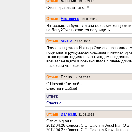
Отзыв:
Василий.
19.05.2012
Очень красивая тётка!!!
Отзыв:
Екатерина
.
09.05.2012
Интересно, а будет ли она со своим концертом 
на-Дону?Очень хочется ее увидеть...
Отзыв:
гена м
.
03.05.2012
После концерта в Йошкар Оле она позволила 
поцеловать ручку,какая красивая и нежная рука
то же время ходила в зал к людям,создалось
впечатление,что я познакомился с очень добр
ласковым человеком.
Отзыв:
Елена.
14.04.2012
С Пасхой Светлой -
Счастья и добра!
Ответ:
Спасибо
Отзыв:
Валерий
.
31.03.2012
City of big tour:
2012.04.26 Concert C.C. Catch in Joschkar -Ola
2012.04.27 Concert C.C. Catch in Kirov, Russia