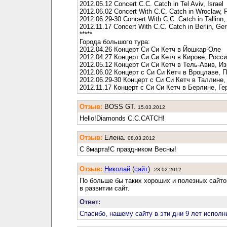
2012.05.12 Concert C.C. Catch in Tel Aviv, Israel
2012.06.02 Concert With C.C. Catch in Wroclaw, 
2012.06.29-30 Concert With C.C. Catch in Tallinn,
2012.11.17 Concert With C.C. Catch in Berlin, G
*****
Города большого тура:
2012.04.26 Концерт Си Си Кетч в Йошкар-Оле
2012.04.27 Концерт Си Си Кетч в Кирове, Росс
2012.05.12 Концерт Си Си Кетч в Тель-Авив, И
2012.06.02 Концерт с Си Си Кетч в Вроцлаве, 
2012.06.29-30 Концерт c Си Си Кетч в Таллине,
2012.11.17 Концерт с Си Си Кетч в Берлине, Г
Отзыв:
BOSS GT.
15.03.2012
Hello!Diamonds C.C.CATCH!
Отзыв:
Елена.
08.03.2012
С 8марта!С праздником Весны!
Отзыв:
Николай
(
cайт
).
23.02.2012
По больше бы таких хороших и полезных сайто
в развитии сайт.
Ответ:
Спасибо, нашему сайту в эти дни 9 лет исполн