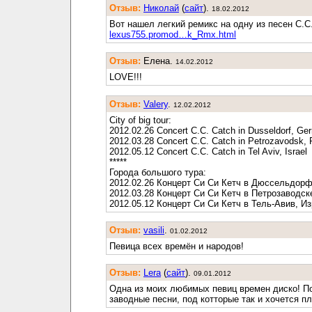
Отзыв:
Николай
(
cайт
).
18.02.2012
Вот нашел легкий ремикс на одну из песен C.C
lexus755.promod…k_Rmx.html
Отзыв:
Елена.
14.02.2012
LOVE!!!
Отзыв:
Valery
.
12.02.2012
City of big tour:
2012.02.26 Concert C.C. Catch in Dusseldorf, G
2012.03.28 Concert C.C. Catch in Petrozavodsk, 
2012.05.12 Concert C.C. Catch in Tel Aviv, Israel
*****
Города большого тура:
2012.02.26 Концерт Си Си Кетч в Дюссельдорф
2012.03.28 Концерт Си Си Кетч в Петрозаводск
2012.05.12 Концерт Си Си Кетч в Тель-Авив, И
Отзыв:
vasili
.
01.02.2012
Певица всех времён и народов!
Отзыв:
Lera
(
cайт
).
09.01.2012
Одна из моих любимых певиц времен диско! 
заводные песни, под котторые так и хочется пл