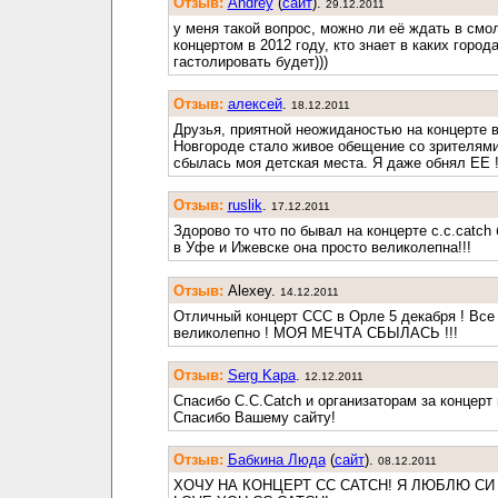
Отзыв:
Andrey
(
cайт
).
29.12.2011
у меня такой вопрос, можно ли её ждать в смо
концертом в 2012 году, кто знает в каких город
гастолировать будет)))
Отзыв:
алексей
.
18.12.2011
Друзья, приятной неожиданостью на концерте 
Новгороде стало живое обещение со зрителям
сбылась моя детская места. Я даже обнял ЕЕ !!
Отзыв:
ruslik
.
17.12.2011
Здорово то что по бывал на концерте c.c.catch
в Уфе и Ижевске она просто великолепна!!!
Отзыв:
Alexey.
14.12.2011
Отличный концерт CCC в Орле 5 декабря ! Все
великолепно ! МОЯ МЕЧТА СБЫЛАСЬ !!!
Отзыв:
Serg Kapa
.
12.12.2011
Спасибо C.C.Catch и организаторам за концерт
Спасибо Вашему сайту!
Отзыв:
Бабкина Люда
(
cайт
).
08.12.2011
ХОЧУ НА КОНЦЕРТ СС СATCH! Я ЛЮБЛЮ СИ 