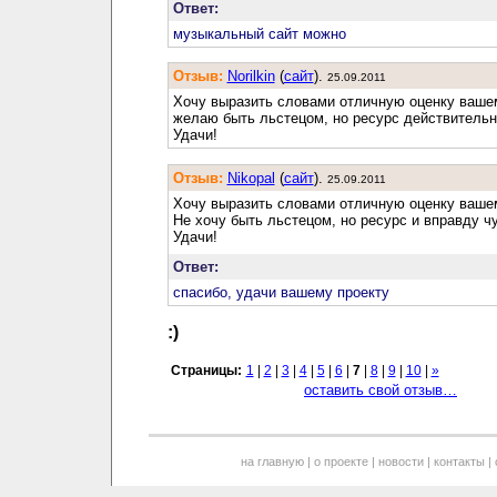
Ответ:
музыкальный сайт можно
Отзыв:
Norilkin
(
cайт
).
25.09.2011
Хочу выразить словами отличную оценку вашем
желаю быть льстецом, но ресурс действительн
Удачи!
Отзыв:
Nikopal
(
cайт
).
25.09.2011
Хочу выразить словами отличную оценку ваше
Не хочу быть льстецом, но ресурс и вправду ч
Удачи!
Ответ:
спасибо, удачи вашему проекту
:)
Страницы:
1
|
2
|
3
|
4
|
5
|
6
|
7
|
8
|
9
|
10
|
»
оставить свой отзыв…
на главную
|
о проекте
|
новости
|
контакты
|