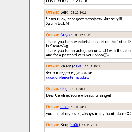
LOVE YOU CC CATCH!
Отзыв:
Serg.
08.12.2011
Челябинск, передает эстафету Ижевску!!!
Удачи ВСЕМ
Отзыв:
Artyom
.
08.12.2011
Thank you for a wonderful concert on the 1st of 
in Saratov))))
Thank you for an autograph on a CD with the albu
and for a postcard with your photo))))
Отзыв:
Valery (
cайт
).
29.11.2011
Фото и видео с дискотеки:
cccatch-fan-site.narod.ru/
Отзыв:
oleg
.
28.11.2011
Dear Caroline,You are beautiful singer!
Отзыв:
mike
.
15.11.2011
you , all of my love , always in my heart, dear CC
Отзыв:
Serg (
cайт
).
10.11.2011