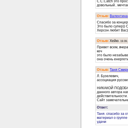
C.C.Catch это прос
довольный.. мечта
Отзыв:
Валентина
Спасибо за концер
Это было супер)) C.
Херсон любит Вас)
Отзыв:
Хейю.
19.09
Привет всем, вчера
кеч
это было незабывае
она очень енергет
Отзыв:
Таня Смир
Л. Бузелевич,
ассоциация русски
НИКАКОЙ ПОДОБН
данного автора на
действительности.
Сайт замечательн
Ответ:
Таня. спасибо за о
материал о группе
удачи