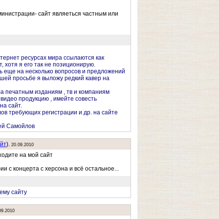
министрации- сайт являеться частным или
тернет ресурсах мира ссылаются как
, хотя я его так не позиционирую.
ь еще на несколько вопросов и предложений
ашей просьбе я выложу редкий кавер на
а печатным изданиям , тв и компаниям
видео продукцию , имейте совесть
на сайт.
ов требующих регистрации и др. на сайте
ей Самойлов
йт
).
20.09.2010
ходите на мой сайт
и с концерта с херсона и всё остальное...
оему сайту
09.2010