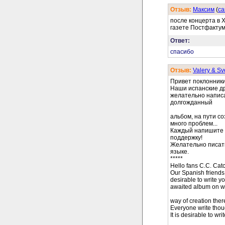
Отзыв:
Максим
(
cа
после концерта в 
газете Постфактум
Ответ:
спасибо
Отзыв:
Valery & Sv
Привет поклонники
Наши испанские др
желательно написа
долгожданный
альбом, на пути с
много проблем...
Каждый напишите х
поддержку!
Желательно писать
языке.
*****
Hello fans C.C. Cat
Our Spanish friends
desirable to write y
awaited album on w
way of creation ther
Everyone write thou
It is desirable to w