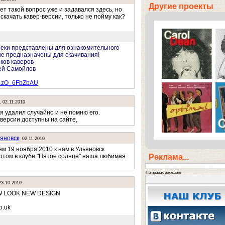
Другие проекты
ет такой вопрос уже и задавался здесь, но
скачать кавер-версии, только не пойму как?
реки представлены для ознакомительного
е предназначены для скачивания!
ков каверов
ей Самойлов
…zO_6FbZbAU
.
02.11.2010
я удалил случайно и не помню его.
версии доступны на сайте,
яновск
.
02.11.2010
м 19 ноября 2010 к нам в Ульяновск
Реклама...
ртом в клубе "Пятое солнце" наша любимая
На правах рекламы
23.10.2010
W LOOK NEW DESIGN
o.uk