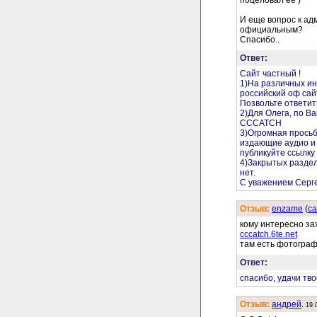
И еще вопрос к ад
официальным?
Спасибо..
Ответ:
Сайт частный !
1)На различных ин
российский оф сайт
Позвольте ответит
2)Для Олега, по В
CCCATCH
3)Огромная просьб
издающие аудио и 
публикуйте ссылку 
4)Закрытых раздел
нет.
С уважением Серг
Отзыв:
enzame
(
cа
кому интересно за
cccatch.6te.net
там есть фотографи
Ответ:
спасибо, удачи тв
Отзыв:
андрей
.
19.