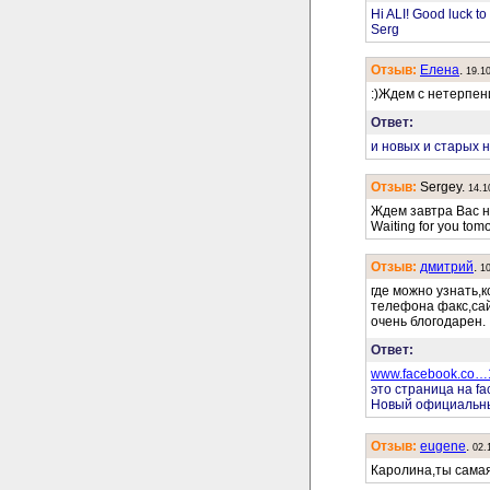
Hi ALI! Good luck to
Serg
Отзыв:
Елена
.
19.1
:)Ждем с нетерпени
Ответ:
и новых и старых 
Отзыв:
Sergey.
14.1
Ждем завтра Вас н
Waiting for you tomo
Отзыв:
дмитрий
.
1
где можно узнать,
телефона факс,са
очень блогодарен.
Ответ:
www.facebook.co…
это страница на fa
Новый официальны
Отзыв:
eugene
.
02.
Каролина,ты самая 