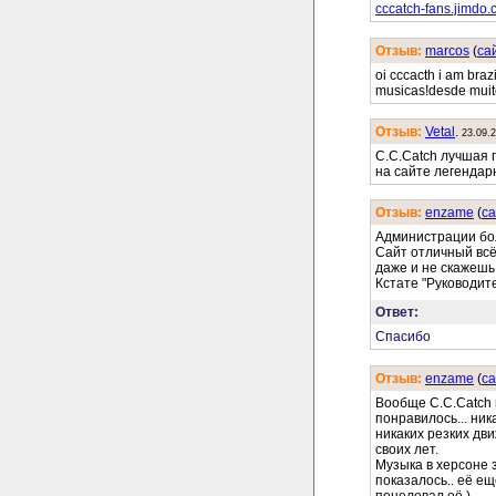
cccatch-fans.jimdo.
Отзыв:
marcos
(
cа
oi cccacth i am braz
musicas!desde muito
Отзыв:
Vetal
.
23.09.
C.C.Catch лучшая г
на сайте легендар
Отзыв:
enzame
(
cа
Администрации бо
Сайт отличный всё
даже и не скажешь
Кстате "Руководит
Ответ:
Спасибо
Отзыв:
enzame
(
cа
Вообще C.C.Catch
понравилось... ник
никаких резких дв
своих лет.
Музыка в херсоне з
показалось.. её ещ
поцеловал её )