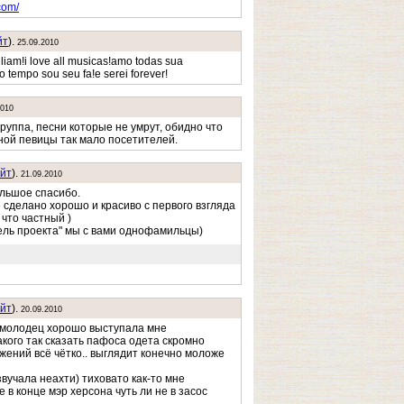
com/
йт
).
25.09.2010
iliam!i love all musicas!amo todas sua
 tempo sou seu fa!e serei forever!
2010
руппа, песни которые не умрут, обидно что
ной певицы так мало посетителей.
йт
).
21.09.2010
льшое спасибо.
 сделано хорошо и красиво с первого взгляда
 что частный )
ель проекта" мы с вами однофамильцы)
йт
).
20.09.2010
 молодец хорошо выступала мне
акого так сказать пафоса одета скромно
ижений всё чётко.. выглядит конечно моложе
вучала неахти) тиховато как-то мне
е в конце мэр херсона чуть ли не в засос