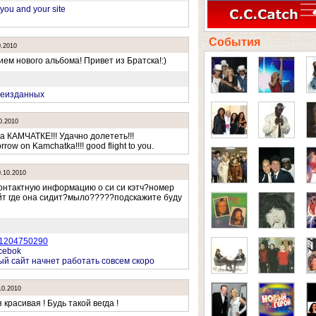
 you and your site
События
0.2010
ем нового альбома! Привет из Братска!:)
неизданных
0.2010
а КАМЧАТКЕ!!! Удачно долететь!!!
rrow on Kamchatka!!!! good flight to you.
0.10.2010
контактную информацию о си си кэтч?номер
йт где она сидит?мыло?????подскажите буду
1204750290
cebok
й сайт начнет работать совсем скоро
10.2010
красивая ! Будь такой вегда !