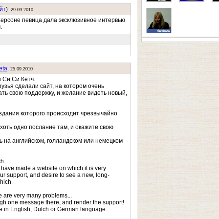
йт
).
29.09.2010
Херсоне певица дала эксклюзивное интервью
.
eta
.
25.09.2010
 Си Си Кетч.
узья сделали сайт, на котором очень
ть свою поддержку, и желание видеть новый,
оздания которого происходит чрезвычайно
оть одно послание там, и окажите свою
 на английском, голландском или немецком
ch.
 have made a website on which it is very
our support, and desire to see a new, long-
hich
e are very many problems...
gh one message there, and render the support!
rite in English, Dutch or German language.