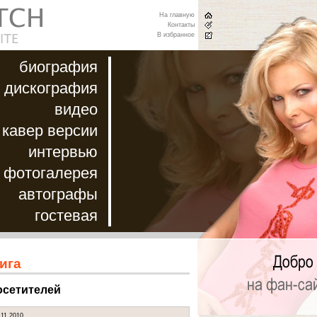
На главную
Контакты
В избранное
биография
дискография
видео
кавер версии
интервью
фотогалерея
автографы
гостевая
ига
осетителей
.11.2010