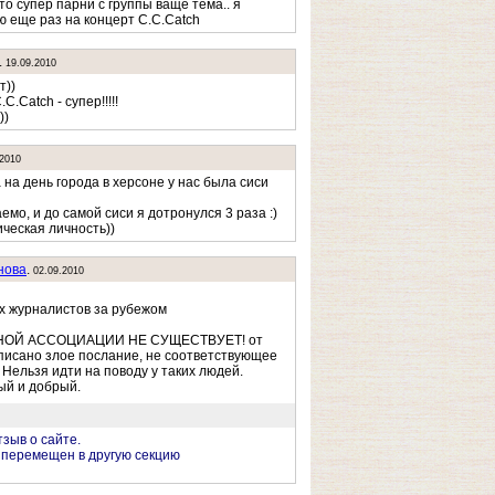
то супер парни с группы ваще тема.. я
ю еще раз на концерт C.C.Catch
.
19.09.2010
т))
C.Catch - супер!!!!!
))
.2010
 на день города в херсоне у нас была сиси
мо, и до самой сиси я дотронулся 3 раза :)
ическая личность))
нова
.
02.09.2010
х журналистов за рубежом
ОЙ АССОЦИАЦИИ НЕ СУЩЕСТВУЕТ! от
писано злое послание, не соответствующее
 Нельзя идти на поводу у таких людей.
ый и добрый.
тзыв о сайте.
 перемещен в другую секцию