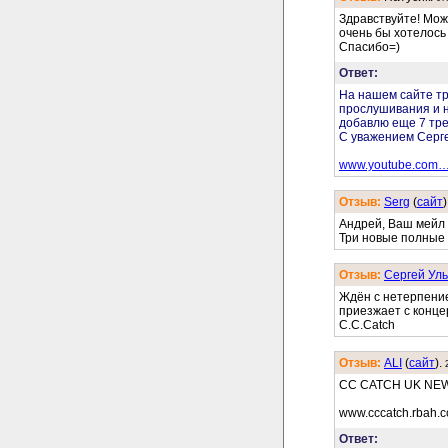
Здравствуйте! Мож
очень бы хотелось 
Спасибо=)
Ответ:
На нашем сайте т
прослушивания и н
добавлю еще 7 тре
С уважением Серг
www.youtube.com
Отзыв:
Serg
(
cайт
)
Андрей, Ваш мейл 
Три новые полные 
Отзыв:
Сергей Уль
Ждён с нетерпение
приезжает с конце
C.C.Catch
Отзыв:
ALI
(
cайт
).
CC CATCH UK NE
www.cccatch.rbah.c
Ответ: