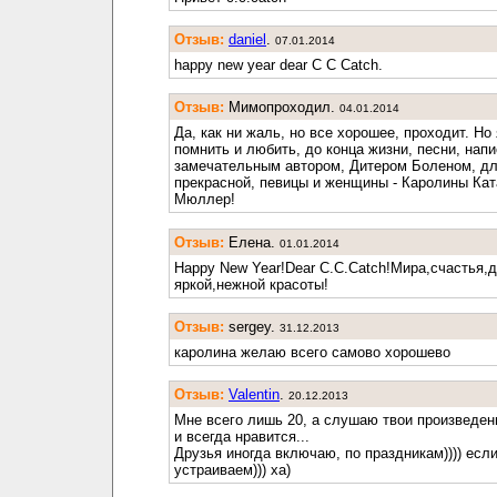
Отзыв:
daniel
.
07.01.2014
happy new year dear C C Catch.
Отзыв:
Мимопроходил.
04.01.2014
Да, как ни жаль, но все хорошее, проходит. Но
помнить и любить, до конца жизни, песни, нап
замечательным автором, Дитером Боленом, д
прекрасной, певицы и женщины - Каролины Ка
Мюллер!
Отзыв:
Елена.
01.01.2014
Happy New Year!Dear C.C.Catch!Мира,счастья,
яркой,нежной красоты!
Отзыв:
sergey.
31.12.2013
каролина желаю всего самово хорошево
Отзыв:
Valentin
.
20.12.2013
Мне всего лишь 20, а слушаю твои произведени
и всегда нравится...
Друзья иногда включаю, по праздникам)))) есл
устраиваем))) ха)