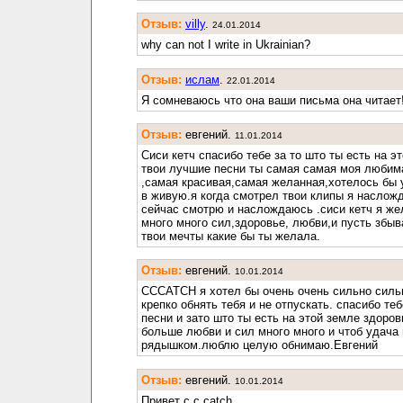
Отзыв:
villy
.
24.01.2014
why can not I write in Ukrainian?
Отзыв:
ислам
.
22.01.2014
Я сомневаюсь что она ваши письма она читает
Отзыв:
евгений.
11.01.2014
Сиси кетч спасибо тебе за то што ты есть на э
твои лучшие песни ты самая самая моя любим
,самая красивая,самая желанная,хотелось бы 
в живую.я когда смотрел твои клипы я насложд
сейчас смотрю и наслождаюсь .сиси кетч я же
много много сил,здоровье, любви,и пусть збы
твои мечты какие бы ты желала.
Отзыв:
евгений.
10.01.2014
CCCATCH я хотел бы очень очень сильно силь
крепко обнять тебя и не отпускать. спасибо теб
песни и зато што ты есть на этой земле здоров
больше любви и сил много много и чтоб удача
рядышком.люблю целую обнимаю.Евгений
Отзыв:
евгений.
10.01.2014
Привет c.c.catch