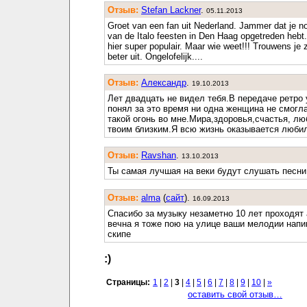
Отзыв:
Stefan Lackner
.
05.11.2013
Groet van een fan uit Nederland. Jammer dat je no
van de Italo feesten in Den Haag opgetreden heb
hier super populair. Maar wie weet!!! Trouwens je z
beter uit. Ongelofelijk....
Отзыв:
Александр
.
19.10.2013
Лет двадцать не видел тебя.В передаче ретро
понял за это время ни одна женщина не смогл
такой огонь во мне.Мира,здоровья,счастья, лю
твоим близким.Я всю жизнь оказывается люби
Отзыв:
Ravshan
.
13.10.2013
Ты самая лучшая на веки будут слушать песни
Отзыв:
alma
(
cайт
).
16.09.2013
Спасибо за музыку незаметно 10 лет проходят
вечна я тоже пою на улице ваши мелодии нап
скипе
:)
Страницы:
1
|
2
|
3
|
4
|
5
|
6
|
7
|
8
|
9
|
10
|
»
оставить свой отзыв…