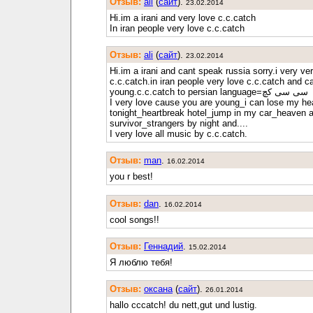
Отзыв:
ali
(
cайт
).
23.02.2014
Hi.im a irani and very love c.c.catch
In iran people very love c.c.catch
Отзыв:
ali
(
cайт
).
23.02.2014
Hi.im a irani and cant speak russia sorry.i very ve
c.c.catch.in iran people very love c.c.catch and 
young.c.c.catch to persian language=سی سی کچ
I very love cause you are young_i can lose my he
tonight_heartbreak hotel_jump in my car_heaven a
survivor_strangers by night and....
I very love all music by c.c.catch.
Отзыв:
man
.
16.02.2014
you r best!
Отзыв:
dan
.
16.02.2014
cool songs!!
Отзыв:
Геннадий
.
15.02.2014
Я люблю тебя!
Отзыв:
оксана
(
cайт
).
26.01.2014
hallo cccatch! du nett,gut und lustig.