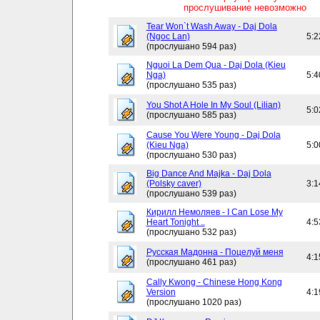
прослушивание невозможно
Tear Won`t Wash Away - Daj Dola
(Ngoc Lan)
5:2
(прослушано 594 раз)
Nguoi La Dem Qua - Daj Dola (Kieu
Nga)
5:4
(прослушано 535 раз)
You Shot A Hole In My Soul (Lilian)
5:0
(прослушано 585 раз)
Cause You Were Young - Daj Dola
(Kieu Nga)
5:0
(прослушано 530 раз)
Big Dance And Majka - Daj Dola
(Polsky caver)
3:1
(прослушано 539 раз)
Кирилл Немоляев - I Can Lose My
Heart Tonight ..
4:5
(прослушано 532 раз)
Русская Мадонна - Поцелуй меня
4:1
(прослушано 461 раз)
Cally Kwong - Chinese Hong Kong
Version
4:1
(прослушано 1020 раз)