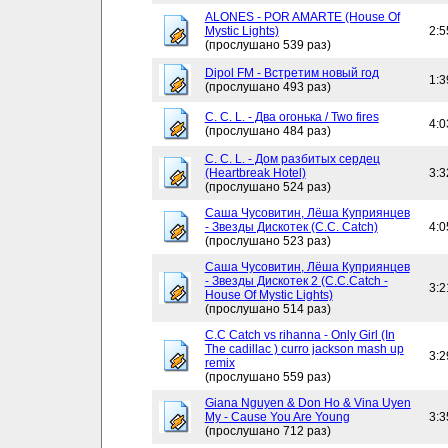
ALONES - POR AMARTE (House Of
Mystic Lights)
2:5
(прослушано 539 раз)
Dipol FM - Встретим новый год
1:3
(прослушано 493 раз)
C. C. L. - Два огонька / Two fires
4:0
(прослушано 484 раз)
C. C. L. - Дом разбитых сердец
(Heartbreak Hotel)
3:3
(прослушано 524 раз)
Саша Чусовитин, Лёша Куприянцев
- Звезды Дискотек (C.C. Catch)
4:0
(прослушано 523 раз)
Саша Чусовитин, Лёша Куприянцев
- Звезды Дискотек 2 (C.C.Catch -
3:2
House Of Mystic Lights)
(прослушано 514 раз)
C.C Catch vs rihanna - Only Girl (In
The cadillac ) curro jackson mash up
3:2
remix
(прослушано 559 раз)
Giana Nguyen & Don Ho & Vina Uyen
My - Cause You Are Young
3:3
(прослушано 712 раз)