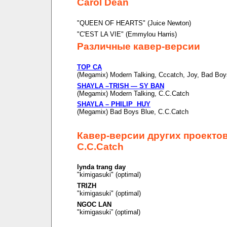
Carol Dean
"QUEEN OF HEARTS" (Juice Newton)
"C'EST LA VIE" (Emmylou Harris)
Различные кавер-версии
TOP CA
(Megamix) Modern Talking, Cccatch, Joy, Bad Boy
SHAYLA –TRISH — SY BAN
(Megamix) Modern Talking, C.C.Catch
SHAYLA – PHILIP HUY
(Megamix) Bad Boys Blue, C.C.Catch
Кавер-версии других проекто
C.C.Catch
lynda trang day
"kimigasuki" (optimal)
TRIZH
"kimigasuki" (optimal)
NGOC LAN
"kimigasuki” (optimal)