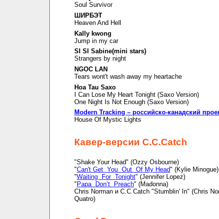
Soul Survivor
ШИРБЭТ
Heaven And Hell
Kally kwong
Jump in my car
SI SI Sabine(mini stars)
Strangers by night
NGOC LAN
Tears wont't wash away my heartache
Hoa Tau Saxo
I Can Lose My Heart Tonight (Saxo Version)
One Night Is Not Enough (Saxo Version)
Modern Tracking – российско-канадский прое
House Of Mystic Lights
Кавер-версии C.C.Catch
"Shake Your Head" (Ozzy Osbourne)
"
Can't Get You Out Of My Head
" (Kylie Minogue)
"
Waiting For Tonight
" (Jennifer Lopez)
"
Papa Don’t Preach
" (Madonna)
Chris Norman и C.C.Catch "Stumblin' In" (Chris N
Quatro)