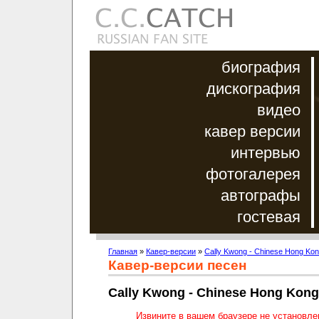
биография
дискография
видео
кавер версии
интервью
фотогалерея
автографы
гостевая
Главная
»
Кавер-версии
»
Cally Kwong - Chinese Hong Kon
Кавер-версии песен
Cally Kwong - Chinese Hong Kong
Извините в вашем браузере не установл