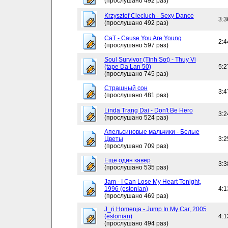
(прослушано 492 раз)
Krzysztof Cieciuch - Sexy Dance
3:3
(прослушано 492 раз)
CaT - Cause You Are Young
2:4
(прослушано 597 раз)
Soul Survivor (Tinh Sot) - Thuy Vi
(tape Da Lan 50)
5:2
(прослушано 745 раз)
Страшный сон
3:4
(прослушано 481 раз)
Linda Trang Dai - Don't Be Hero
3:2
(прослушано 524 раз)
Апельсиновые мальчики - Белые
Цветы
3:2
(прослушано 709 раз)
Еще один кавер
3:3
(прослушано 535 раз)
Jam - I Can Lose My Heart Tonight,
1996 (estonian)
4:1
(прослушано 469 раз)
J_ri Homenja - Jump In My Car, 2005
(estonian)
4:1
(прослушано 494 раз)