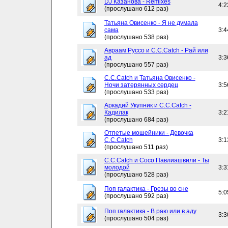
DJ Казанова - Remixes
4:2
(прослушано 612 раз)
Татьяна Овисенко - Я не думала
сама
3:4
(прослушано 538 раз)
Авраам Руссо и C.C.Catch - Рай или
ад
3:3
(прослушано 557 раз)
C.C.Catch и Татьяна Овисенко -
Ночи затерянных сердец
3:5
(прослушано 533 раз)
Аркадий Укупник и C.C.Catch -
Кадилак
3:2
(прослушано 684 раз)
Отпетые мошейники - Девочка
C.C.Catch
3:1
(прослушано 511 раз)
C.C.Catch и Сосо Павлиашвили - Ты
молодой
3:3
(прослушано 528 раз)
Поп галактика - Грезы во сне
5:0
(прослушано 592 раз)
Поп галактика - В раю или в аду
3:3
(прослушано 504 раз)