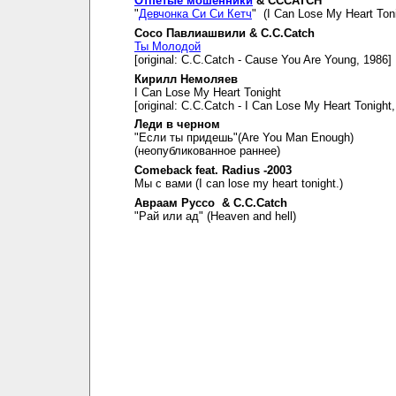
Отпетые мошенники
& CCCATCH
"
Девчонка Си Си Кетч
" (I Can Lose My Heart Toni
Сосо Павлиашвили & C.C.Catch
Ты Молодой
[original: C.C.Catch - Cause You Are Young, 1986]
Кирилл Немоляев
I Can Lose My Heart Tonight
[original: C.C.Catch - I Can Lose My Heart Tonight
Леди в черном
"Если ты придешь"(Are You Man Enough)
(неопубликованное раннее)
Comeback feat. Radius -2003
Мы с вами (I can lose my heart tonight.)
Авраам Руссо & C.C.Catch
"Рай или ад" (Heaven and hell)