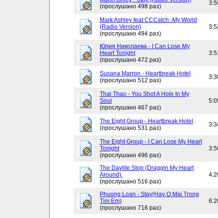
3:5
(прослушано 498 раз)
Mark Ashley feat CCCatch -My World
(Radio Version)
3:5
(прослушано 494 раз)
Юлия Николаева - I Can Lose My
Heart Tonight
3:5
(прослушано 472 раз)
Susana Marron - Heartbreak Hotel
3:3
(прослушано 512 раз)
Thai Thao - You Shot A Hole In My
Soul
5:0
(прослушано 467 раз)
The Eight Group - Heartbreak Hotel
3:3
(прослушано 531 раз)
The Eight Group - I Can Lose My Heart
Tonight
3:5
(прослушано 496 раз)
The Daylite Stop (Draggin My Heart
Around).
4:2
(прослушано 516 раз)
Phuong Loan - Stay(Hay O Mai Trong
Tim Em)
6:2
(прослушано 716 раз)