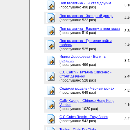
Поп галактика - Ты стал другим
3:1
(прослушано 498 раз)
Поп галактика - Звездный дождь
4:4
(прослушано 522 раз)
Поп галактика - Взгляну в твои глаза
3:3
(прослушано 519 раз)
Поп галактика - Где мене найти
любовь
2:4
(прослушано 525 раз)
Ирина Дорофеева - Если ты
придешь
3:4
(прослушано 496 раз)
C.C.Catch и Татьяна Овисенко -
Стоят девченки
2:4
(прослушано 528 раз)
Седьмая модель - Черный монах
4:5
(прослушано 649 раз)
Cally Kwong - Chinese Hong Kong
Version
4:1
(прослушано 1020 раз)
C.C.Catch Remix - Easy Boom
3:2
(прослушано 543 раз)
Toples - Cialo Do Ciala