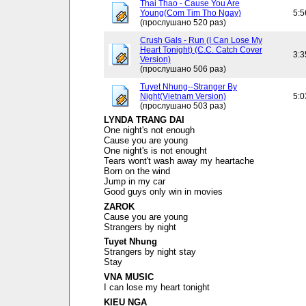
Thai Thao - Cause You Are
Young(Com Tim Tho Ngay)
5:5
(прослушано 520 раз)
Crush Gals - Run (I Can Lose My
Heart Tonight) (C.C. Catch Cover
3:3
Version)
(прослушано 506 раз)
Tuyet Nhung--Stranger By
Night(Vietnam Version)
5:0
(прослушано 503 раз)
LYNDA TRANG DAI
One night's not enough
Cause you are young
One night's is not enought
Tears wont't wash away my heartache
Born on the wind
Jump in my car
Good guys only win in movies
ZAROK
Cause you are young
Strangers by night
Tuyet Nhung
Strangers by night stay
Stay
VNA MUSIC
I can lose my heart tonight
KIEU NGA