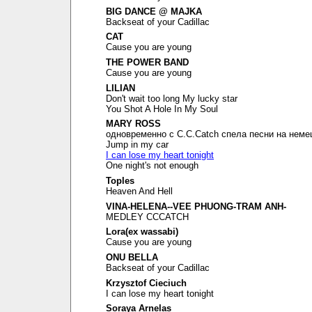
BIG DANCE @ MAJKA
Backseat of your Cadillac
CAT
Cause you are young
THE POWER BAND
Cause you are young
LILIAN
Don't wait too long My lucky star
You Shot A Hole In My Soul
MARY ROSS
одновременно с C.C.Catch спела песни на неме
Jump in my car
I can lose my heart tonight
One night's not enough
Toples
Heaven And Hell
VINA-HELENA--VEE PHUONG-TRAM ANH-
MEDLEY CCCATCH
Lora(ex wassabi)
Cause you are young
ONU BELLA
Backseat of your Cadillac
Krzysztof Cieciuch
I can lose my heart tonight
Soraya Arnelas