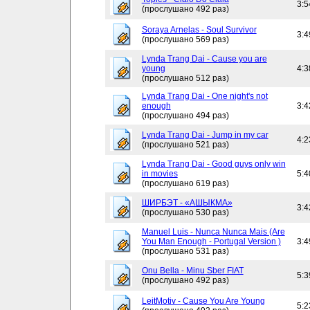
3:5
(прослушано 492 раз)
Soraya Arnelas - Soul Survivor
3:4
(прослушано 569 раз)
Lynda Trang Dai - Cause you are
young
4:3
(прослушано 512 раз)
Lynda Trang Dai - One night's not
enough
3:4
(прослушано 494 раз)
Lynda Trang Dai - Jump in my car
4:2
(прослушано 521 раз)
Lynda Trang Dai - Good guys only win
in movies
5:4
(прослушано 619 раз)
ШИРБЭТ - «АШЫКМА»
3:4
(прослушано 530 раз)
Manuel Luis - Nunca Nunca Mais (Are
You Man Enough - Portugal Version )
3:4
(прослушано 531 раз)
Onu Bella - Minu Sber FIAT
5:3
(прослушано 492 раз)
LeitMotiv - Cause You Are Young
5:2