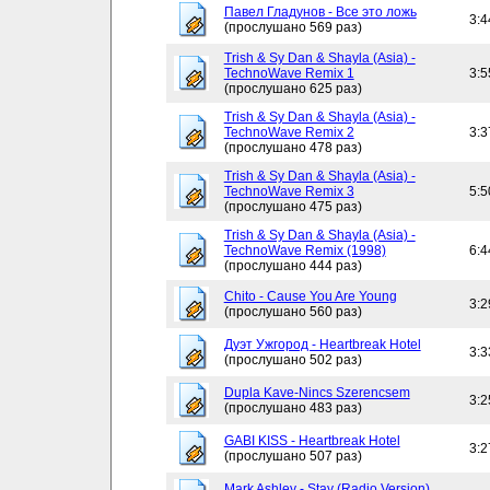
Павел Гладунов - Все это ложь
3:4
(прослушано 569 раз)
Trish & Sy Dan & Shayla (Asia) -
TechnoWave Remix 1
3:5
(прослушано 625 раз)
Trish & Sy Dan & Shayla (Asia) -
TechnoWave Remix 2
3:3
(прослушано 478 раз)
Trish & Sy Dan & Shayla (Asia) -
TechnoWave Remix 3
5:5
(прослушано 475 раз)
Trish & Sy Dan & Shayla (Asia) -
TechnoWave Remix (1998)
6:4
(прослушано 444 раз)
Chito - Cause You Are Young
3:2
(прослушано 560 раз)
Дуэт Ужгород - Heartbreak Hotel
3:3
(прослушано 502 раз)
Dupla Kave-Nincs Szerencsem
3:2
(прослушано 483 раз)
GABI KISS - Heartbreak Hotel
3:2
(прослушано 507 раз)
Mark Ashley - Stay (Radio Version)