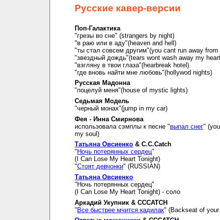
Русские кавер-версии
Поп-Галактика
"грезы во сне" (strangers by night)
"в раю или в аду"(heaven and hell)
"ты стал совсем другим"(you cant run away from i
"звездный дождь"(tears wont wash away my hear
"взгляну в твои глаза"(hearbreak hotel)
"где вновь найти мне любовь"(hollywod nights)
Русская Мадонна
"поцелуй меня"(house of mystic lights)
Седьмая Модель
"черный монах"(jump in my car)
Фея - Инна Смирнова
использовала сэмплы к песне "
выпал снег
" (you
my soul)
Татьяна Овсиенко
& C.C.Catch
"
Ночь потерянных сердец
"
(I Can Lose My Heart Tonight)
"
Стоят девчонки
" (RUSSIAN)
Татьяна Овсиенко
"Ночь потерянных сердец"
(I Can Lose My Heart Tonight) - соло
Аркадий Укупник & CCCATCH
"
Все быстрее мчится кадилак
" (Backseat of your 