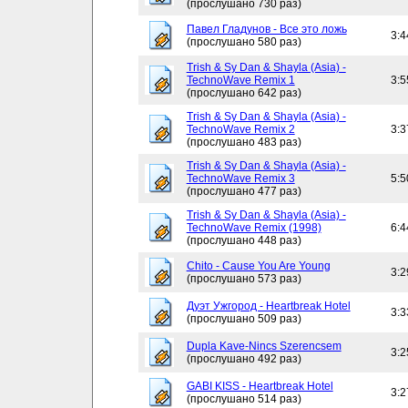
(прослушано 730 раз)
Павел Гладунов - Все это ложь
3:4
(прослушано 580 раз)
Trish & Sy Dan & Shayla (Asia) -
TechnoWave Remix 1
3:5
(прослушано 642 раз)
Trish & Sy Dan & Shayla (Asia) -
TechnoWave Remix 2
3:3
(прослушано 483 раз)
Trish & Sy Dan & Shayla (Asia) -
TechnoWave Remix 3
5:5
(прослушано 477 раз)
Trish & Sy Dan & Shayla (Asia) -
TechnoWave Remix (1998)
6:4
(прослушано 448 раз)
Chito - Cause You Are Young
3:2
(прослушано 573 раз)
Дуэт Ужгород - Heartbreak Hotel
3:3
(прослушано 509 раз)
Dupla Kave-Nincs Szerencsem
3:2
(прослушано 492 раз)
GABI KISS - Heartbreak Hotel
3:2
(прослушано 514 раз)