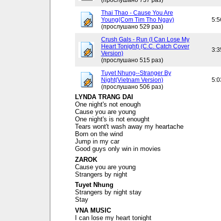
(прослушано 737 раз)
Thai Thao - Cause You Are
Young(Com Tim Tho Ngay)
5:5
(прослушано 529 раз)
Crush Gals - Run (I Can Lose My
Heart Tonight) (C.C. Catch Cover
3:3
Version)
(прослушано 515 раз)
Tuyet Nhung--Stranger By
Night(Vietnam Version)
5:0
(прослушано 506 раз)
LYNDA TRANG DAI
One night's not enough
Cause you are young
One night's is not enought
Tears wont't wash away my heartache
Born on the wind
Jump in my car
Good guys only win in movies
ZAROK
Cause you are young
Strangers by night
Tuyet Nhung
Strangers by night stay
Stay
VNA MUSIC
I can lose my heart tonight