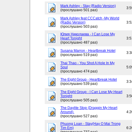
Mark Ashley - Stay (Radio Version)
3:5
(прослушано 501 раз)
Mark Ashley feat CCCatch -My World
(Radio Version)
3:5
(прослушано 503 раз)
Юлия Николаева - I Can Lose My
Heart Tonight
3:5
(прослушано 487 раз)
Susana Marron - Heartbreak Hotel
3:3
(прослушано 519 раз)
Thai Thao - You Shot A Hole In My
Soul
5:0
(прослушано 474 раз)
The Eight Group - Heartbreak Hotel
3:3
(прослушано 539 раз)
The Eight Group - I Can Lose My Heart
Tonight
3:5
(прослушано 505 раз)
The Daylite Stop (Draggin My Heart
Around).
4:2
(прослушано 527 раз)
Phuong Loan - Stay(Hay O Mai Trong
Tim Em)
6:2