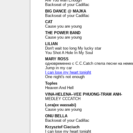
Are You Man Enough
Backseat of your Cadillac
BIG DANCE @ MAJKA
Backseat of your Cadillac
CAT
Cause you are young
THE POWER BAND
Cause you are young
LILIAN
Don't wait too long My lucky star
You Shot A Hole In My Soul
MARY ROSS
одновременно с C.C.Catch спела песни на неме
Jump in my car
I can lose my heart tonight
One night's not enough
Toples
Heaven And Hell
VINA-HELENA--VEE PHUONG-TRAM ANH-
MEDLEY CCCATCH
Lora(ex wassabi)
Cause you are young
ONU BELLA
Backseat of your Cadillac
Krzysztof Cieciuch
I can lose my heart tonight