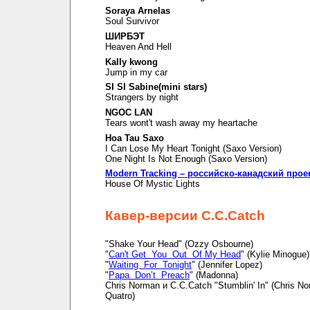
Soraya Arnelas
Soul Survivor
ШИРБЭТ
Heaven And Hell
Kally kwong
Jump in my car
SI SI Sabine(mini stars)
Strangers by night
NGOC LAN
Tears wont't wash away my heartache
Hoa Tau Saxo
I Can Lose My Heart Tonight (Saxo Version)
One Night Is Not Enough (Saxo Version)
Modern Tracking – российско-канадский прое
House Of Mystic Lights
Кавер-версии C.C.Catch
"Shake Your Head" (Ozzy Osbourne)
"
Can't Get You Out Of My Head
" (Kylie Minogue)
"
Waiting For Tonight
" (Jennifer Lopez)
"
Papa Don’t Preach
" (Madonna)
Chris Norman и C.C.Catch "Stumblin' In" (Chris N
Quatro)