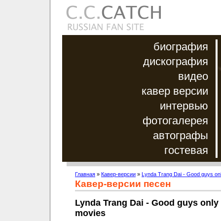
биография
дискография
видео
кавер версии
интервью
фотогалерея
автографы
гостевая
Главная
»
Кавер-версии
»
Lynda Trang Dai - Good guys onl
Кавер-версии песен
Lynda Trang Dai - Good guys only 
movies