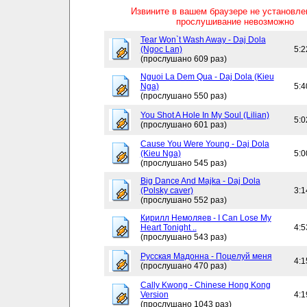
Извините в вашем браузере не установл
прослушивание невозможно
Tear Won`t Wash Away - Daj Dola
(Ngoc Lan)
5:2
(прослушано 609 раз)
Nguoi La Dem Qua - Daj Dola (Kieu
Nga)
5:4
(прослушано 550 раз)
You Shot A Hole In My Soul (Lilian)
5:0
(прослушано 601 раз)
Cause You Were Young - Daj Dola
(Kieu Nga)
5:0
(прослушано 545 раз)
Big Dance And Majka - Daj Dola
(Polsky caver)
3:1
(прослушано 552 раз)
Кирилл Немоляев - I Can Lose My
Heart Tonight ..
4:5
(прослушано 543 раз)
Русская Мадонна - Поцелуй меня
4:1
(прослушано 470 раз)
Cally Kwong - Chinese Hong Kong
Version
4:1
(прослушано 1043 раз)