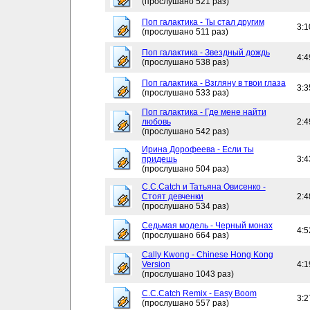
(прослушано 521 раз)
Поп галактика - Ты стал другим
3:1
(прослушано 511 раз)
Поп галактика - Звездный дождь
4:4
(прослушано 538 раз)
Поп галактика - Взгляну в твои глаза
3:3
(прослушано 533 раз)
Поп галактика - Где мене найти
любовь
2:4
(прослушано 542 раз)
Ирина Дорофеева - Если ты
придешь
3:4
(прослушано 504 раз)
C.C.Catch и Татьяна Овисенко -
Стоят девченки
2:4
(прослушано 534 раз)
Седьмая модель - Черный монах
4:5
(прослушано 664 раз)
Cally Kwong - Chinese Hong Kong
Version
4:1
(прослушано 1043 раз)
C.C.Catch Remix - Easy Boom
3:2
(прослушано 557 раз)