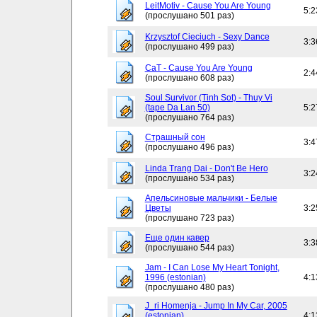
LeitMotiv - Cause You Are Young
5:2
(прослушано 501 раз)
Krzysztof Cieciuch - Sexy Dance
3:3
(прослушано 499 раз)
CaT - Cause You Are Young
2:4
(прослушано 608 раз)
Soul Survivor (Tinh Sot) - Thuy Vi
(tape Da Lan 50)
5:2
(прослушано 764 раз)
Страшный сон
3:4
(прослушано 496 раз)
Linda Trang Dai - Don't Be Hero
3:2
(прослушано 534 раз)
Апельсиновые мальчики - Белые
Цветы
3:2
(прослушано 723 раз)
Еще один кавер
3:3
(прослушано 544 раз)
Jam - I Can Lose My Heart Tonight,
1996 (estonian)
4:1
(прослушано 480 раз)
J_ri Homenja - Jump In My Car, 2005
(estonian)
4:1