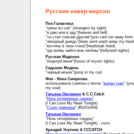
Русские кавер-версии
Поп-Галактика
"грезы во сне" (strangers by night)
"в раю или в аду"(heaven and hell)
"ты стал совсем другим"(you cant run away from i
"звездный дождь"(tears wont wash away my hear
"взгляну в твои глаза"(hearbreak hotel)
"где вновь найти мне любовь"(hollywod nights)
Русская Мадонна
"поцелуй меня"(house of mystic lights)
Седьмая Модель
"черный монах"(jump in my car)
Фея - Инна Смирнова
использовала сэмплы к песне "
выпал снег
" (you
my soul)
Татьяна Овсиенко
& C.C.Catch
"
Ночь потерянных сердец
"
(I Can Lose My Heart Tonight)
"
Стоят девчонки
" (RUSSIAN)
Татьяна Овсиенко
"Ночь потерянных сердец"
(I Can Lose My Heart Tonight) - соло
Аркадий Укупник & CCCATCH