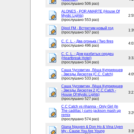
(прослушано 506 раз)
ALONES - POR AMARTE (House Of
Mystic Lights)
2:5
(прослушано 553 раз)
Dipol FM - Встретим новый год
1:3
(прослушано 507 раз)
C. C. L. - Два огонька / Two fires
4:0
(прослушано 496 раз)
C. C. L. - Дом разбитых сердец
(Heartbreak Hotel)
3:3
(прослушано 534 раз)
Саша Чусовитин, Лёша Куприянцев
- Звезды Дискотек (C.C. Catch)
4:0
(прослушано 533 раз)
Саша Чусовитин, Лёша Куприянцев
- Звезды Дискотек 2 (C.C.Catch -
3:2
House Of Mystic Lights)
(прослушано 527 раз)
C.C Catch vs rihanna - Only Girl (In
The cadillac ) curro jackson mash up
3:2
remix
(прослушано 574 раз)
Giana Nguyen & Don Ho & Vina Uyen
My - Cause You Are Young
3:3