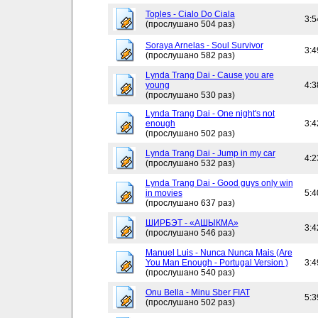
Toples - Cialo Do Ciala
3:5
(прослушано 504 раз)
Soraya Arnelas - Soul Survivor
3:4
(прослушано 582 раз)
Lynda Trang Dai - Cause you are
young
4:3
(прослушано 530 раз)
Lynda Trang Dai - One night's not
enough
3:4
(прослушано 502 раз)
Lynda Trang Dai - Jump in my car
4:2
(прослушано 532 раз)
Lynda Trang Dai - Good guys only win
in movies
5:4
(прослушано 637 раз)
ШИРБЭТ - «АШЫКМА»
3:4
(прослушано 546 раз)
Manuel Luis - Nunca Nunca Mais (Are
You Man Enough - Portugal Version )
3:4
(прослушано 540 раз)
Onu Bella - Minu Sber FIAT
5:3
(прослушано 502 раз)