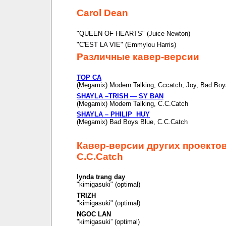
Carol Dean
"QUEEN OF HEARTS" (Juice Newton)
"C'EST LA VIE" (Emmylou Harris)
Различные кавер-версии
TOP CA
(Megamix) Modern Talking, Cccatch, Joy, Bad Boy
SHAYLA –TRISH — SY BAN
(Megamix) Modern Talking, C.C.Catch
SHAYLA – PHILIP HUY
(Megamix) Bad Boys Blue, C.C.Catch
Кавер-версии других проекто
C.C.Catch
lynda trang day
"kimigasuki" (optimal)
TRIZH
"kimigasuki" (optimal)
NGOC LAN
"kimigasuki” (optimal)