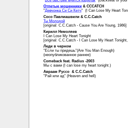
"
Все быстрее мчится кадилак
" (Backseat of your 
Отпетые мошенники
& CCCATCH
"
Девчонка Си Си Кетч
" (I Can Lose My Heart Toni
Сосо Павлиашвили & C.C.Catch
Ты Молодой
[original: C.C.Catch - Cause You Are Young, 1986]
Кирилл Немоляев
I Can Lose My Heart Tonight
[original: C.C.Catch - I Can Lose My Heart Tonight
Леди в черном
"Если ты придешь"(Are You Man Enough)
(неопубликованное раннее)
Comeback feat. Radius -2003
Мы с вами (I can lose my heart tonight.)
Авраам Руссо & C.C.Catch
"Рай или ад" (Heaven and hell)