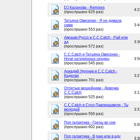
DJ Казанова - Remixes
4:2
(прослушано 625 раз)
Татьяна Овисенко - Я не думала
сама
3:4
(прослушано 553 раз)
Авраам Руссо и C.C.Catch - Рай или
ад
3:3
(прослушано 572 раз)
C.C.Catch и Татьяна Овисенко -
Ночи затерянных сердец
3:5
(прослушано 545 раз)
Аркадий Укупник и C.C.Catch -
Кадилак
3:2
(прослушано 701 раз)
Отпетые мошейники - Девочка
C.C.Catch
3:1
(прослушано 525 раз)
C.C.Catch и Сосо Павлиашвили - Ты
молодой
3:3
(прослушано 550 раз)
Поп галактика - Грезы во сне
5:0
(прослушано 602 раз)
Поп галактика - В раю или в аду
3:3