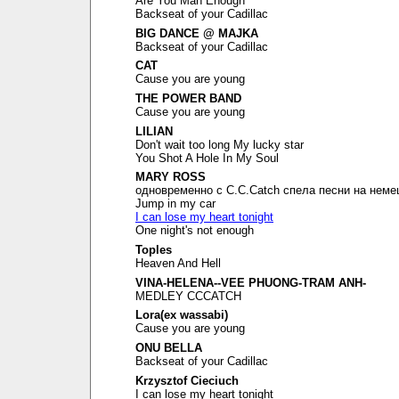
Are You Man Enough
Backseat of your Cadillac
BIG DANCE @ MAJKA
Backseat of your Cadillac
CAT
Cause you are young
THE POWER BAND
Cause you are young
LILIAN
Don't wait too long My lucky star
You Shot A Hole In My Soul
MARY ROSS
одновременно с C.C.Catch спела песни на неме
Jump in my car
I can lose my heart tonight
One night's not enough
Toples
Heaven And Hell
VINA-HELENA--VEE PHUONG-TRAM ANH-
MEDLEY CCCATCH
Lora(ex wassabi)
Cause you are young
ONU BELLA
Backseat of your Cadillac
Krzysztof Cieciuch
I can lose my heart tonight