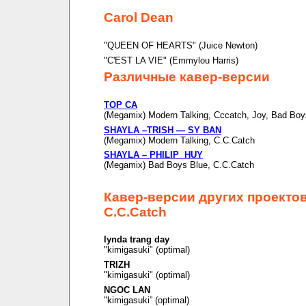
Carol Dean
"QUEEN OF HEARTS" (Juice Newton)
"C'EST LA VIE" (Emmylou Harris)
Различные кавер-версии
TOP CA
(Megamix) Modern Talking, Cccatch, Joy, Bad Boy
SHAYLA –TRISH — SY BAN
(Megamix) Modern Talking, C.C.Catch
SHAYLA – PHILIP HUY
(Megamix) Bad Boys Blue, C.C.Catch
Кавер-версии других проекто
C.C.Catch
lynda trang day
"kimigasuki" (optimal)
TRIZH
"kimigasuki" (optimal)
NGOC LAN
"kimigasuki” (optimal)