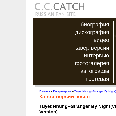
биография
дискография
видео
кавер версии
интервью
фотогалерея
автографы
гостевая
Главная
»
Кавер-версии
»
Tuyet Nhung--Stranger By Night(
Кавер-версии песен
Tuyet Nhung--Stranger By Night(V
Version)