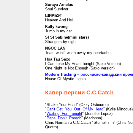
Soraya Arnelas
Soul Survivor
ШИРБЭТ
Heaven And Hell
Kally kwong
Jump in my car
SI SI Sabine(mini stars)
Strangers by night
NGOC LAN
Tears wont't wash away my heartache
Hoa Tau Saxo
I Can Lose My Heart Tonight (Saxo Version)
One Night Is Not Enough (Saxo Version)
Modern Tracking – российско-канадский прое
House Of Mystic Lights
Кавер-версии C.C.Catch
"Shake Your Head" (Ozzy Osbourne)
"
Can't Get You Out Of My Head
" (Kylie Minogue)
"
Waiting For Tonight
" (Jennifer Lopez)
"
Papa Don’t Preach
" (Madonna)
Chris Norman и C.C.Catch "Stumblin' In" (Chris N
Quatro)