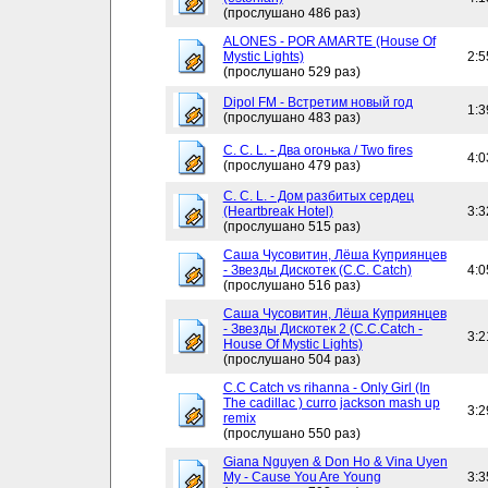
(прослушано 486 раз)
ALONES - POR AMARTE (House Of
Mystic Lights)
2:5
(прослушано 529 раз)
Dipol FM - Встретим новый год
1:3
(прослушано 483 раз)
C. C. L. - Два огонька / Two fires
4:0
(прослушано 479 раз)
C. C. L. - Дом разбитых сердец
(Heartbreak Hotel)
3:3
(прослушано 515 раз)
Саша Чусовитин, Лёша Куприянцев
- Звезды Дискотек (C.C. Catch)
4:0
(прослушано 516 раз)
Саша Чусовитин, Лёша Куприянцев
- Звезды Дискотек 2 (C.C.Catch -
3:2
House Of Mystic Lights)
(прослушано 504 раз)
C.C Catch vs rihanna - Only Girl (In
The cadillac ) curro jackson mash up
3:2
remix
(прослушано 550 раз)
Giana Nguyen & Don Ho & Vina Uyen
My - Cause You Are Young
3:3