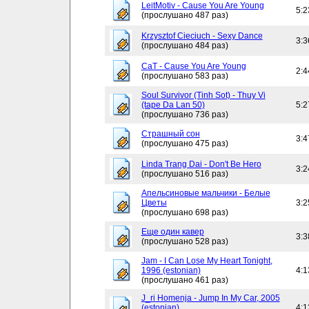
LeitMotiv - Cause You Are Young
5:2
(прослушано 487 раз)
Krzysztof Cieciuch - Sexy Dance
3:3
(прослушано 484 раз)
CaT - Cause You Are Young
2:4
(прослушано 583 раз)
Soul Survivor (Tinh Sot) - Thuy Vi
(tape Da Lan 50)
5:2
(прослушано 736 раз)
Страшный сон
3:4
(прослушано 475 раз)
Linda Trang Dai - Don't Be Hero
3:2
(прослушано 516 раз)
Апельсиновые мальчики - Белые
Цветы
3:2
(прослушано 698 раз)
Еще один кавер
3:3
(прослушано 528 раз)
Jam - I Can Lose My Heart Tonight,
1996 (estonian)
4:1
(прослушано 461 раз)
J_ri Homenja - Jump In My Car, 2005
(estonian)
4:1