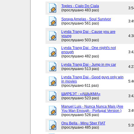
Toples - Cialo Do Ciala
3:5
(прослушано 483 раз)
Soraya Arnelas - Soul Survivor
3:4
(прослушано 561 раз)
Lynda Trang Dai - Cause you are
young
4:3
(прослушано 503 раз)
Lynda Trang Dai - One night's not
enough
3:4
(прослушано 482 раз)
Lynda Trang Dai - Jump in my car
4:2
(прослушано 513 раз)
Lynda Trang Dai - Good guys only win
in movies
5:4
(прослушано 611 раз)
ШИРБЭТ - «АШЫКМА»
3:4
(прослушано 523 раз)
Manuel Luis - Nunca Nunca Mais (Are
You Man Enough - Portugal Version )
3:4
(прослушано 526 раз)
Onu Bella - Minu Sber FIAT
5:3
(прослушано 485 раз)