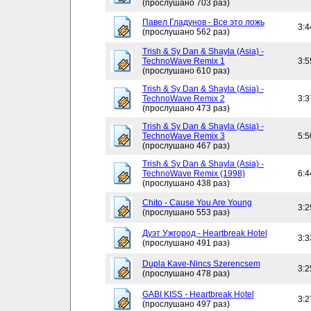
(прослушано 703 раз)
Павел Гладунов - Все это ложь
3:4
(прослушано 562 раз)
Trish & Sy Dan & Shayla (Asia) -
TechnoWave Remix 1
3:5
(прослушано 610 раз)
Trish & Sy Dan & Shayla (Asia) -
TechnoWave Remix 2
3:3
(прослушано 473 раз)
Trish & Sy Dan & Shayla (Asia) -
TechnoWave Remix 3
5:5
(прослушано 467 раз)
Trish & Sy Dan & Shayla (Asia) -
TechnoWave Remix (1998)
6:4
(прослушано 438 раз)
Chito - Cause You Are Young
3:2
(прослушано 553 раз)
Дуэт Ужгород - Heartbreak Hotel
3:3
(прослушано 491 раз)
Dupla Kave-Nincs Szerencsem
3:2
(прослушано 478 раз)
GABI KISS - Heartbreak Hotel
3:2
(прослушано 497 раз)