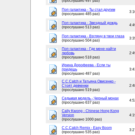
(прослушано 497 раз)
Поп галактика - Ты стал другим
3:1
(прослушано 485 раз)
Поп галактика - Звездный дождь
4:4
(прослушано 513 раз)
Поп галактика - Взгляну в твои глаза
3:3
(прослушано 504 раз)
Поп галактика - Где мене найти
любовь
2:4
(прослушано 518 раз)
Ирина Дорофеева - Если ты
придешь
3:4
(прослушано 487 раз)
C.C.Catch и Татьяна Овисенко -
Стоят девченки
2:4
(прослушано 519 раз)
Седьмая модель - Черный монах
4:5
(прослушано 637 раз)
Cally Kwong - Chinese Hong Kong
Version
4:1
(прослушано 1000 раз)
C.C.Catch Remix - Easy Boom
3:2
(прослушано 535 раз)