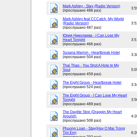
Mark Ashley - Stay (Radio Version)
3:5
(прослушано 488 раз)
Mark Ashley feat CCCatch -My World
(Radio Version)
3:5
(прослушано 487 раз)
Юлия Николаева - I Can Lose My
Heart Tonight
3:5
(прослушано 466 раз)
Susana Marron - Heartbreak Hotel
3:3
(прослушано 504 раз)
Thai Thao - You Shot A Hole In My
Soul
5:0
(прослушано 459 раз)
The Eight Group - Heartbreak Hotel
3:3
(прослушано 524 раз)
The Eight Group - I Can Lose My Heart
Tonight
3:5
(прослушано 489 раз)
The Daylite Stop (Draggin My Heart
Around).
4:2
(прослушано 508 раз)
Phuong Loan - Stay(Hay O Mai Trong
Tim Em)
6:2