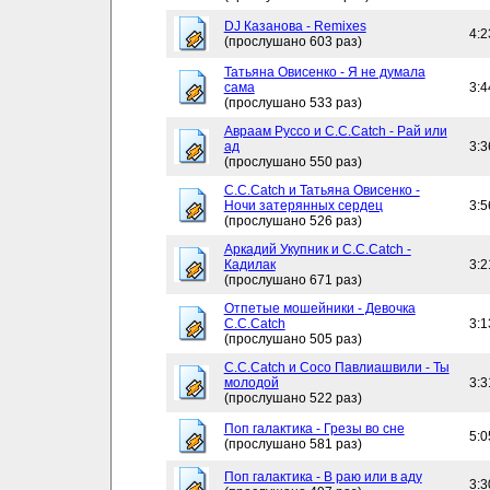
DJ Казанова - Remixes
4:2
(прослушано 603 раз)
Татьяна Овисенко - Я не думала
сама
3:4
(прослушано 533 раз)
Авраам Руссо и C.C.Catch - Рай или
ад
3:3
(прослушано 550 раз)
C.C.Catch и Татьяна Овисенко -
Ночи затерянных сердец
3:5
(прослушано 526 раз)
Аркадий Укупник и C.C.Catch -
Кадилак
3:2
(прослушано 671 раз)
Отпетые мошейники - Девочка
C.C.Catch
3:1
(прослушано 505 раз)
C.C.Catch и Сосо Павлиашвили - Ты
молодой
3:3
(прослушано 522 раз)
Поп галактика - Грезы во сне
5:0
(прослушано 581 раз)
Поп галактика - В раю или в аду
3:3