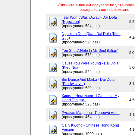
Извините в вашем браузере не установл
прослушивание невозможно
Tear Won`t Wash Away - Daj Dola
(Ngoc Lan)
5:2
(прослушано 584 раз)
Nguoi La Dem Qua - Daj Dola (Kieu
Nga)
5:4
(прослушано 525 раз)
You Shot A Hole In My Soul (Lilian)
5:0
(прослушано 578 раз)
Cause You Were Young - Daj Dola
(Kieu Nga)
5:0
(прослушано 524 раз)
Big Dance And Majka - Daj Dola
(Polsky caver)
3:1
(прослушано 530 раз)
Кирилл Немоляев - I Can Lose My
Heart Tonight ..
4:5
(прослушано 525 раз)
Русская Мадонна - Поцелуй меня
4:1
(прослушано 454 раз)
Cally Kwong - Chinese Hong Kong
Version
4:1
(прослушано 1000 раз)