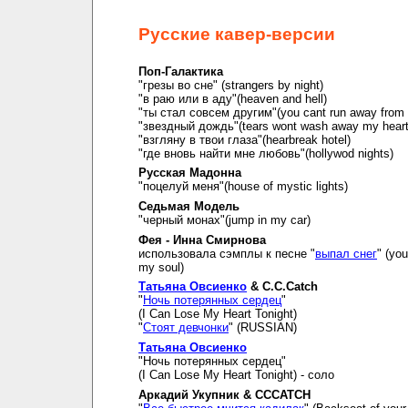
Русские кавер-версии
Поп-Галактика
"грезы во сне" (strangers by night)
"в раю или в аду"(heaven and hell)
"ты стал совсем другим"(you cant run away from i
"звездный дождь"(tears wont wash away my hear
"взгляну в твои глаза"(hearbreak hotel)
"где вновь найти мне любовь"(hollywod nights)
Русская Мадонна
"поцелуй меня"(house of mystic lights)
Седьмая Модель
"черный монах"(jump in my car)
Фея - Инна Смирнова
использовала сэмплы к песне "
выпал снег
" (you
my soul)
Татьяна Овсиенко
& C.C.Catch
"
Ночь потерянных сердец
"
(I Can Lose My Heart Tonight)
"
Стоят девчонки
" (RUSSIAN)
Татьяна Овсиенко
"Ночь потерянных сердец"
(I Can Lose My Heart Tonight) - соло
Аркадий Укупник & CCCATCH