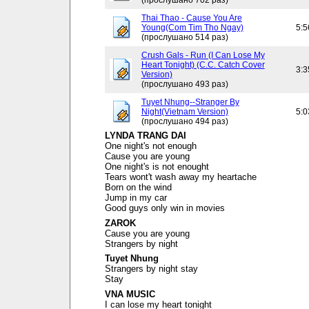
(прослушано 702 раз)
Thai Thao - Cause You Are
Young(Com Tim Tho Ngay)
5:5
(прослушано 514 раз)
Crush Gals - Run (I Can Lose My
Heart Tonight) (C.C. Catch Cover
3:3
Version)
(прослушано 493 раз)
Tuyet Nhung--Stranger By
Night(Vietnam Version)
5:0
(прослушано 494 раз)
LYNDA TRANG DAI
One night's not enough
Cause you are young
One night's is not enought
Tears wont't wash away my heartache
Born on the wind
Jump in my car
Good guys only win in movies
ZAROK
Cause you are young
Strangers by night
Tuyet Nhung
Strangers by night stay
Stay
VNA MUSIC
I can lose my heart tonight