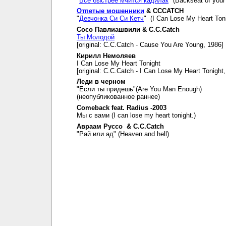
"
Все быстрее мчится кадилак
" (Backseat of your 
Отпетые мошенники
& CCCATCH
"
Девчонка Си Си Кетч
" (I Can Lose My Heart Toni
Сосо Павлиашвили & C.C.Catch
Ты Молодой
[original: C.C.Catch - Cause You Are Young, 1986]
Кирилл Немоляев
I Can Lose My Heart Tonight
[original: C.C.Catch - I Can Lose My Heart Tonight
Леди в черном
"Если ты придешь"(Are You Man Enough)
(неопубликованное раннее)
Comeback feat. Radius -2003
Мы с вами (I can lose my heart tonight.)
Авраам Руссо & C.C.Catch
"Рай или ад" (Heaven and hell)