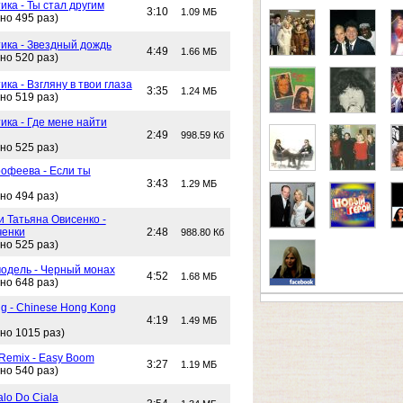
ика - Ты стал другим
3:10
1.09 МБ
но 495 раз)
тика - Звездный дождь
4:49
1.66 МБ
но 520 раз)
ика - Взгляну в твои глаза
3:35
1.24 МБ
но 519 раз)
ика - Где мене найти
2:49
998.59 Кб
но 525 раз)
офеева - Если ты
3:43
1.29 МБ
но 494 раз)
и Татьяна Овисенко -
ченки
2:48
988.80 Кб
но 525 раз)
одель - Черный монах
4:52
1.68 МБ
но 648 раз)
g - Chinese Hong Kong
4:19
1.49 МБ
но 1015 раз)
 Remix - Easy Boom
3:27
1.19 МБ
но 540 раз)
alo Do Ciala