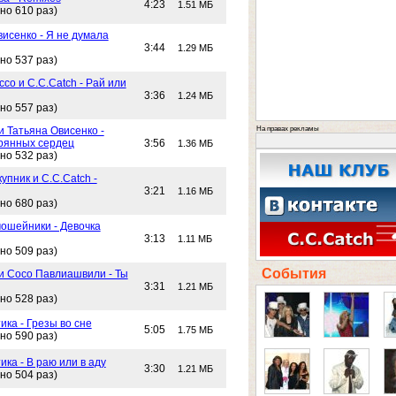
4:23
1.51 МБ
но 610 раз)
исенко - Я не думала
3:44
1.29 МБ
но 537 раз)
со и C.C.Catch - Рай или
3:36
1.24 МБ
но 557 раз)
На правах рекламы
и Татьяна Овисенко -
рянных сердец
3:56
1.36 МБ
но 532 раз)
упник и C.C.Catch -
3:21
1.16 МБ
но 680 раз)
ошейники - Девочка
3:13
1.11 МБ
но 509 раз)
События
 и Сосо Павлиашвили - Ты
3:31
1.21 МБ
но 528 раз)
ика - Грезы во сне
5:05
1.75 МБ
но 590 раз)
ика - В раю или в аду
3:30
1.21 МБ
но 504 раз)