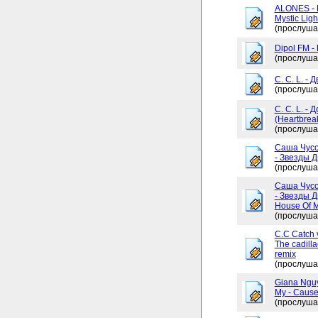
ALONES - 
Mystic Ligh
(прослуша
Dipol FM -
(прослуша
C. C. L. - 
(прослуша
C. C. L. -
(Heartbrea
(прослуша
Саша Чусо
- Звезды Д
(прослуша
Саша Чусо
- Звезды Д
House Of My
(прослуша
C.C Catch v
The cadilla
remix
(прослуша
Giana Ngu
My - Cause
(прослуша