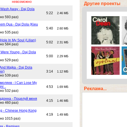
невозможно
Другие проекты
 Wash Away - Daj Dola
5:22
2.46 МБ
но 593 раз)
em Qua - Daj Dola (Kieu
5:40
2.60 МБ
но 535 раз)
Hole In My Soul (Lilian)
5:02
2.31 МБ
но 584 раз)
Were Young - Daj Dola
5:00
2.29 МБ
но 529 раз)
And Majka - Daj Dola
er)
3:14
1.12 МБ
но 539 раз)
моляев - I Can Lose My
ht ..
4:53
1.69 МБ
Реклама...
но 532 раз)
адонна - Поцелуй меня
4:15
1.46 МБ
но 460 раз)
g - Chinese Hong Kong
4:19
1.49 МБ
но 1015 раз)
ва - Remixes