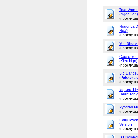
Tear Won`t
(Ngoc Lan)
(прослуша
Nguoi La D
Nga)
(прослуша
You Shot A 
(прослуша
Cause You 
(Kieu Nga)
(прослуша
Big Dance 
(Polsky cav
(прослуша
Кирилл Не
Heart Tonig
(прослуша
Русская М
(прослуша
Cally Kwon
Version
(прослуша
DJ Казано