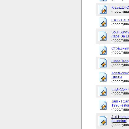
Krzysztof 
(прослуша
CaT - Caus
(прослуша
Soul Surviv
(tape Da L
(прослуша
Страшный
(прослуша
Linda Tran
(прослуша
Апельсино
Цветы
(прослуша
Еще один 
(прослуша
Jam - I Ca
1996 (esto
(прослуша
J_ri Homen
(estonian)
(прослуша