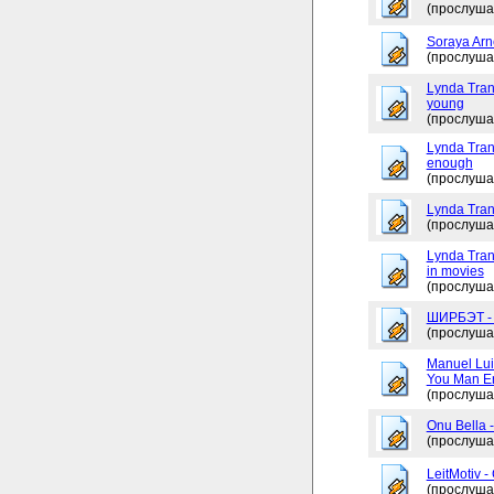
(прослуша
Soraya Arne
(прослуша
Lynda Tran
young
(прослуша
Lynda Trang
enough
(прослуша
Lynda Tran
(прослуша
Lynda Tran
in movies
(прослуша
ШИРБЭТ 
(прослуша
Manuel Lui
You Man En
(прослуша
Onu Bella 
(прослуша
LeitMotiv 
(прослуша