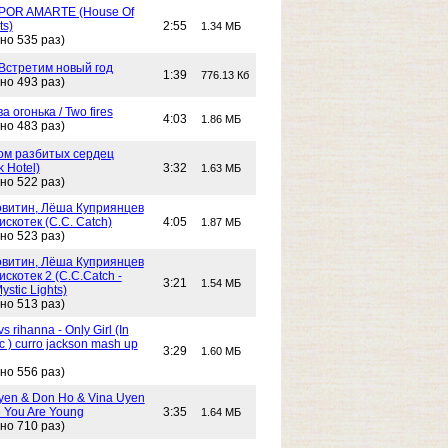
POR AMARTE (House Of
ts)
2:55
1.34 МБ
но 535 раз)
 Встретим новый год
1:39
776.13 Кб
но 493 раз)
Два огонька / Two fires
4:03
1.86 МБ
но 483 раз)
 Дом разбитых сердец
k Hotel)
3:32
1.63 МБ
но 522 раз)
витин, Лёша Куприянцев
искотек (C.C. Catch)
4:05
1.87 МБ
но 523 раз)
витин, Лёша Куприянцев
искотек 2 (C.C.Catch -
3:21
1.54 МБ
stic Lights)
но 513 раз)
s rihanna - Only Girl (In
c ) curro jackson mash up
3:29
1.60 МБ
но 556 раз)
yen & Don Ho & Vina Uyen
 You Are Young
3:35
1.64 МБ
но 710 раз)