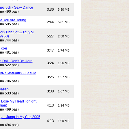
Cieciuch - Sexy Dance
3:36
3.30 МБ
но 490 раз)
e You Are Young
2:44
5.01 МБ
но 595 раз)
or (Tinh Sot) - Thuy Vi
an 50)
5:27
2.50 МБ
но 744 раз)
 сон
3:47
1.74 МБ
но 481 раз)
g Dai - Don't Be Hero
3:24
1.56 МБ
но 522 раз)
вые мальчики - Белые
3:25
1.57 МБ
но 706 раз)
кавер
3:38
1.67 МБ
но 533 раз)
n Lose My Heart Tonight,
nian)
4:13
1.94 МБ
но 469 раз)
ja - Jump In My Car, 2005
4:13
1.90 МБ
но 494 раз)