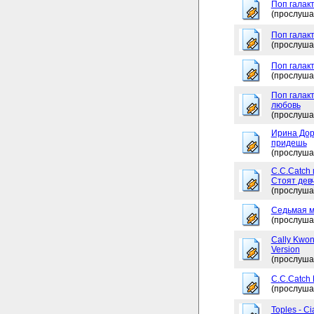
Поп галакт
(прослуша
Поп галак
(прослуша
Поп галакт
(прослуша
Поп галакт
любовь
(прослуша
Ирина Дор
придешь
(прослуша
C.C.Catch 
Стоят дев
(прослуша
Седьмая м
(прослуша
Cally Kwon
Version
(прослуша
C.C.Catch
(прослуша
Toples - Ci