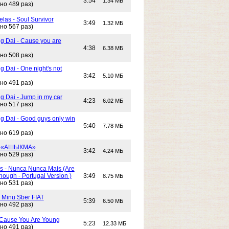
3:54
1.34 МБ
но 489 раз)
las - Soul Survivor
3:49
1.32 МБ
но 567 раз)
g Dai - Cause you are
4:38
6.38 МБ
но 508 раз)
 Dai - One night's not
3:42
5.10 МБ
но 491 раз)
g Dai - Jump in my car
4:23
6.02 МБ
но 517 раз)
g Dai - Good guys only win
5:40
7.78 МБ
но 619 раз)
- «АШЫКМА»
3:42
4.24 МБ
но 529 раз)
s - Nunca Nunca Mais (Are
ough - Portugal Version )
3:49
8.75 МБ
но 531 раз)
- Minu Sber FIAT
5:39
6.50 МБ
но 492 раз)
- Cause You Are Young
5:23
12.33 МБ
но 491 раз)