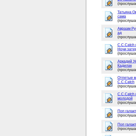
(прослуша
Татьяна Ов
сама
(прослуша
Авраам Рус
ад
(прослуша
C.C.Catch 
Ночи зате
(прослуша
Аркадий Ук
Кадилак
(прослуша
Отпетые м
C.C.Catch
(прослуша
C.C.Catch
молодой
(прослуша
Поп галакт
(прослуша
Поп галакт
(прослуша