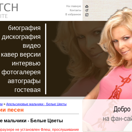
На главную
Контакты
В избранное
биография
дискография
видео
кавер версии
интервью
фотогалерея
автографы
гостевая
ии
»
Апельсиновые мальчики - Белые Цветы
ии песен
 мальчики - Белые Цветы
браузере не установлен Флеш, прослушивание