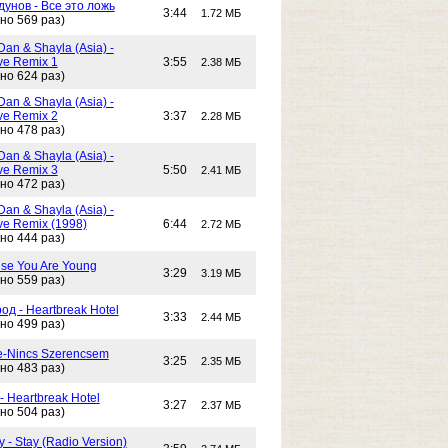
унов - Все это ложь
3:44
1.72 МБ
но 569 раз)
Dan & Shayla (Asia) -
e Remix 1
3:55
2.38 МБ
но 624 раз)
Dan & Shayla (Asia) -
e Remix 2
3:37
2.28 МБ
но 478 раз)
Dan & Shayla (Asia) -
e Remix 3
5:50
2.41 МБ
но 472 раз)
Dan & Shayla (Asia) -
e Remix (1998)
6:44
2.72 МБ
но 444 раз)
use You Are Young
3:29
3.19 МБ
но 559 раз)
од - Heartbreak Hotel
3:33
2.44 МБ
но 499 раз)
e-Nincs Szerencsem
3:25
2.35 МБ
но 483 раз)
- Heartbreak Hotel
3:27
2.37 МБ
но 504 раз)
 - Stay (Radio Version)