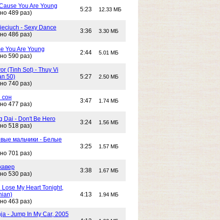
- Cause You Are Young
5:23
12.33 МБ
но 489 раз)
Cieciuch - Sexy Dance
3:36
3.30 МБ
но 486 раз)
e You Are Young
2:44
5.01 МБ
но 590 раз)
or (Tinh Sot) - Thuy Vi
an 50)
5:27
2.50 МБ
но 740 раз)
 сон
3:47
1.74 МБ
но 477 раз)
g Dai - Don't Be Hero
3:24
1.56 МБ
но 518 раз)
вые мальчики - Белые
3:25
1.57 МБ
но 701 раз)
кавер
3:38
1.67 МБ
но 530 раз)
n Lose My Heart Tonight,
nian)
4:13
1.94 МБ
но 463 раз)
ja - Jump In My Car, 2005