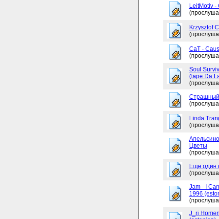
LeitMotiv 
(прослуша
Krzysztof 
(прослуша
CaT - Caus
(прослуша
Soul Surviv
(tape Da L
(прослуша
Страшный
(прослуша
Linda Tran
(прослуша
Апельсино
Цветы
(прослуша
Еще один 
(прослуша
Jam - I Ca
1996 (esto
(прослуша
J_ri Homen