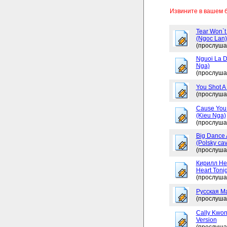
Извините в вашем 
Tear Won`t
(Ngoc Lan)
(прослуша
Nguoi La D
Nga)
(прослуша
You Shot A 
(прослуша
Cause You 
(Kieu Nga)
(прослуша
Big Dance 
(Polsky cav
(прослуша
Кирилл Не
Heart Tonig
(прослуша
Русская М
(прослуша
Cally Kwon
Version