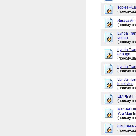
Toples - Ci
(прослуша
Soraya Arne
(прослуша
Lynda Tran
young
(прослуша
Lynda Trang
enough
(прослуша
Lynda Tran
(прослуша
Lynda Tran
in movies
(прослуша
ШИРБЭТ 
(прослуша
Manuel Lui
You Man En
(прослуша
Onu Bella 
(прослуша