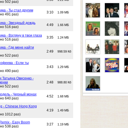
но 502 раз)
ика - Ты стал другим
3:10
1.09 МБ
но 491 раз)
тика - Звездный дождь
4:49
1.66 МБ
но 516 раз)
ика - Взгляну в твои глаза
3:35
1.24 МБ
но 516 раз)
ика - Где мене найти
2:49
998.59 Кб
но 522 раз)
офеева - Если ты
3:43
1.29 МБ
но 490 раз)
и Татьяна Овисенко -
ченки
2:48
988.80 Кб
но 522 раз)
одель - Черный монах
4:52
1.68 МБ
но 640 раз)
g - Chinese Hong Kong
4:19
1.49 МБ
но 1012 раз)
 Remix - Easy Boom
3:27
1.19 МБ
но 538 раз)