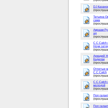
(прослуша
DJ Казано
(прослуша
Татьяна Ов
сама
(прослуша
Авраам Рус
ад
(прослуша
C.C.Catch 
Ночи зате
(прослуша
Аркадий Ук
Кадилак
(прослуша
Отпетые м
C.C.Catch
(прослуша
C.C.Catch
молодой
(прослуша
Поп галакт
(прослуша
Поп галакт