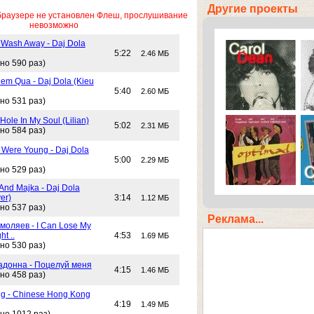
Другие проекты
браузере не установлен Флеш, прослушивание
невозможно
 Wash Away - Daj Dola
5:22
2.46 МБ
но 590 раз)
em Qua - Daj Dola (Kieu
5:40
2.60 МБ
но 531 раз)
Hole In My Soul (Lilian)
5:02
2.31 МБ
но 584 раз)
Were Young - Daj Dola
5:00
2.29 МБ
но 529 раз)
And Majka - Daj Dola
er)
3:14
1.12 МБ
но 537 раз)
Реклама...
моляев - I Can Lose My
ht ..
4:53
1.69 МБ
но 530 раз)
адонна - Поцелуй меня
4:15
1.46 МБ
но 458 раз)
g - Chinese Hong Kong
4:19
1.49 МБ