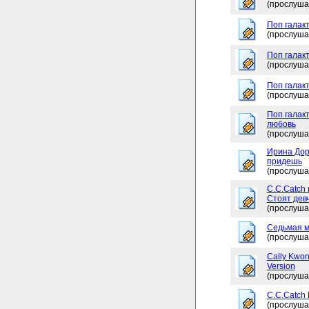
(прослуша
Поп галакт
(прослуша
Поп галак
(прослуша
Поп галакт
(прослуша
Поп галакт
любовь
(прослуша
Ирина Дор
придешь
(прослуша
C.C.Catch 
Стоят дев
(прослуша
Седьмая м
(прослуша
Cally Kwon
Version
(прослуша
C.C.Catch
(прослуша