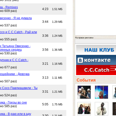
но 1012 раз)
ва - Remixes
4:23
1.51 МБ
но 609 раз)
исенко - Я не думала
3:44
1.29 МБ
но 537 раз)
со и C.C.Catch - Рай или
3:36
1.24 МБ
На правах рекламы
но 555 раз)
и Татьяна Овисенко -
рянных сердец
3:56
1.36 МБ
но 530 раз)
упник и C.C.Catch -
3:21
1.16 МБ
но 677 раз)
ошейники - Девочка
3:13
1.11 МБ
События
но 507 раз)
 и Сосо Павлиашвили - Ты
3:31
1.21 МБ
но 524 раз)
ика - Грезы во сне
5:05
1.75 МБ
но 585 раз)
ика - В раю или в аду
3:30
1.21 МБ