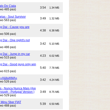
alo Do Ciala
3:54
1.34 МБ
но 485 раз)
las - Soul Survivor
3:49
1.32 МБ
но 563 раз)
g Dai - Cause you are
4:38
6.38 МБ
но 506 раз)
 Dai - One night's not
3:42
5.10 МБ
но 486 раз)
g Dai - Jump in my car
4:23
6.02 МБ
но 515 раз)
g Dai - Good guys only win
5:40
7.78 МБ
но 615 раз)
- «АШЫКМА»
3:42
4.24 МБ
но 526 раз)
s - Nunca Nunca Mais (Are
ough - Portugal Version )
3:49
8.75 МБ
но 529 раз)
- Minu Sber FIAT
5:39
6.50 МБ
но 488 раз)