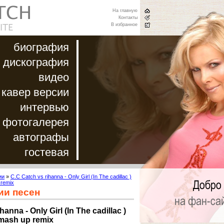
На главную
Контакты
В избранное
биография
дискография
видео
кавер версии
интервью
фотогалерея
автографы
гостевая
ии
»
C.C Catch vs rihanna - Only Girl (In The cadillac )
 remix
ии песен
hanna - Only Girl (In The cadillac )
 mash up remix