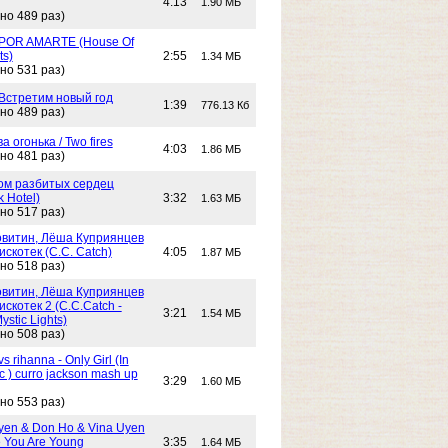
4:13
1.90 МБ
но 489 раз)
POR AMARTE (House Of
ts)
2:55
1.34 МБ
но 531 раз)
 Встретим новый год
1:39
776.13 Кб
но 489 раз)
Два огонька / Two fires
4:03
1.86 МБ
но 481 раз)
 Дом разбитых сердец
k Hotel)
3:32
1.63 МБ
но 517 раз)
витин, Лёша Куприянцев
искотек (C.C. Catch)
4:05
1.87 МБ
но 518 раз)
витин, Лёша Куприянцев
искотек 2 (C.C.Catch -
3:21
1.54 МБ
stic Lights)
но 508 раз)
s rihanna - Only Girl (In
c ) curro jackson mash up
3:29
1.60 МБ
но 553 раз)
yen & Don Ho & Vina Uyen
 You Are Young
3:35
1.64 МБ