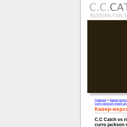
Главная
»
Кавер-верс
curro jackson mash up
Кавер-верс
C.C Catch vs ri
curro jackson