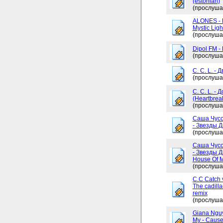
(estonian)
(прослуша
ALONES - 
Mystic Ligh
(прослуша
Dipol FM -
(прослуша
C. C. L. - 
(прослуша
C. C. L. -
(Heartbrea
(прослуша
Саша Чусо
- Звезды Д
(прослуша
Саша Чусо
- Звезды Д
House Of My
(прослуша
C.C Catch v
The cadilla
remix
(прослуша
Giana Ngu
My - Cause