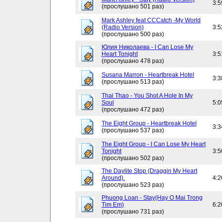
3:5
(прослушано 501 раз)
Mark Ashley feat CCCatch -My World
(Radio Version)
3:5
(прослушано 500 раз)
Юлия Николаева - I Can Lose My
Heart Tonight
3:5
(прослушано 478 раз)
Susana Marron - Heartbreak Hotel
3:3
(прослушано 513 раз)
Thai Thao - You Shot A Hole In My
Soul
5:0
(прослушано 472 раз)
The Eight Group - Heartbreak Hotel
3:3
(прослушано 537 раз)
The Eight Group - I Can Lose My Heart
Tonight
3:5
(прослушано 502 раз)
The Daylite Stop (Draggin My Heart
Around).
4:2
(прослушано 523 раз)
Phuong Loan - Stay(Hay O Mai Trong
Tim Em)
6:2
(прослушано 731 раз)