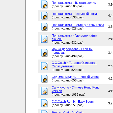
Поп галактика - Ты стал другим
3:1
(прослушано 505 раз)
Поп галактика - Звездный дождь
4:4
(прослушано 530 раз)
Поп галактика - Взгляну в твои глаза
3:3
(прослушано 528 раз)
Поп галактика - Где мене найти
любовь
2:4
(прослушано 531 раз)
Ирина Дорофеева - Если ты
придешь
3:4
(прослушано 499 раз)
C.C.Catch и Татьяна Овисенко -
Стоят девченки
2:4
(прослушано 529 раз)
Седьмая модель - Черный монах
4:5
(прослушано 656 раз)
Cally Kwong - Chinese Hong Kong
Version
4:1
(прослушано 1032 раз)
C.C.Catch Remix - Easy Boom
3:2
(прослушано 551 раз)
Toples - Cialo Do Ciala