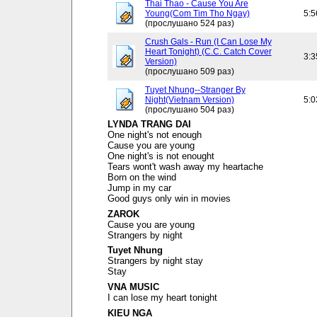
Thai Thao - Cause You Are
Young(Com Tim Tho Ngay)
5:5
(прослушано 524 раз)
Crush Gals - Run (I Can Lose My
Heart Tonight) (C.C. Catch Cover
3:3
Version)
(прослушано 509 раз)
Tuyet Nhung--Stranger By
Night(Vietnam Version)
5:0
(прослушано 504 раз)
LYNDA TRANG DAI
One night's not enough
Cause you are young
One night's is not enought
Tears wont't wash away my heartache
Born on the wind
Jump in my car
Good guys only win in movies
ZAROK
Cause you are young
Strangers by night
Tuyet Nhung
Strangers by night stay
Stay
VNA MUSIC
I can lose my heart tonight
KIEU NGA