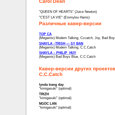
Carol Dean
"QUEEN OF HEARTS" (Juice Newton)
"C'EST LA VIE" (Emmylou Harris)
Различные кавер-версии
TOP CA
(Megamix) Modern Talking, Cccatch, Joy, Bad Boy
SHAYLA –TRISH — SY BAN
(Megamix) Modern Talking, C.C.Catch
SHAYLA – PHILIP HUY
(Megamix) Bad Boys Blue, C.C.Catch
Кавер-версии других проекто
C.C.Catch
lynda trang day
"kimigasuki" (optimal)
TRIZH
"kimigasuki" (optimal)
NGOC LAN
"kimigasuki” (optimal)