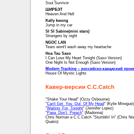
Soul Survivor
ШИРБЭТ
Heaven And Hell
Kally kwong
Jump in my car
SI SI Sabine(mini stars)
Strangers by night
NGOC LAN
Tears wont't wash away my heartache
Hoa Tau Saxo
I Can Lose My Heart Tonight (Saxo Version)
One Night Is Not Enough (Saxo Version)
Modern Tracking – российско-канадский прое
House Of Mystic Lights
Кавер-версии C.C.Catch
"Shake Your Head" (Ozzy Osbourne)
"
Can't Get You Out Of My Head
" (Kylie Minogue)
"
Waiting For Tonight
" (Jennifer Lopez)
"
Papa Don’t Preach
" (Madonna)
Chris Norman и C.C.Catch "Stumblin' In" (Chris N
Quatro)