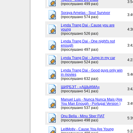
3:5
(прослушано 499 раз)
Soraya Arnelas - Soul Survivor
3:4
(прослушано 574 раз)
Lynda Trang Dai - Cause you are
young
4:3
(прослушано 526 раз)
Lynda Trang Dai - One night's not
enough
3:4
(прослушано 497 раз)
Lynda Trang Dai - Jump in my car
4:2
(прослушано 524 раз)
Lynda Trang Dai - Good guys only win
in movies
5:4
(прослушано 632 раз)
ШИРБЭТ - «АШЫКМА»
3:4
(прослушано 541 раз)
Manuel Luis - Nunca Nunca Mais (Are
You Man Enough - Portugal Version )
3:4
(прослушано 537 раз)
Onu Bella - Minu Sber FIAT
5:3
(прослушано 498 раз)
LeitMotiv - Cause You Are Young
5:2