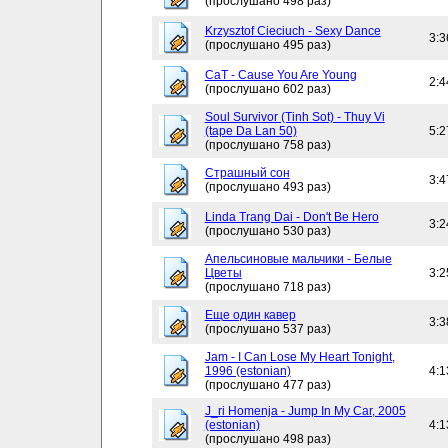
(прослушано 498 раз)
Krzysztof Cieciuch - Sexy Dance
3:3
(прослушано 495 раз)
CaT - Cause You Are Young
2:4
(прослушано 602 раз)
Soul Survivor (Tinh Sot) - Thuy Vi
(tape Da Lan 50)
5:2
(прослушано 758 раз)
Страшный сон
3:4
(прослушано 493 раз)
Linda Trang Dai - Don't Be Hero
3:2
(прослушано 530 раз)
Апельсиновые мальчики - Белые
Цветы
3:2
(прослушано 718 раз)
Еще один кавер
3:3
(прослушано 537 раз)
Jam - I Can Lose My Heart Tonight,
1996 (estonian)
4:1
(прослушано 477 раз)
J_ri Homenja - Jump In My Car, 2005
(estonian)
4:1
(прослушано 498 раз)