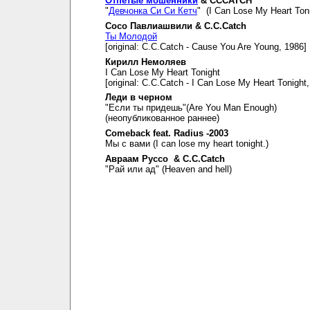
Отпетые мошенники
& CCCATCH
"
Девчонка Си Си Кетч
" (I Can Lose My Heart Toni
Сосо Павлиашвили & C.C.Catch
Ты Молодой
[original: C.C.Catch - Cause You Are Young, 1986]
Кирилл Немоляев
I Can Lose My Heart Tonight
[original: C.C.Catch - I Can Lose My Heart Tonight
Леди в черном
"Если ты придешь"(Are You Man Enough)
(неопубликованное раннее)
Comeback feat. Radius -2003
Мы с вами (I can lose my heart tonight.)
Авраам Руссо & C.C.Catch
"Рай или ад" (Heaven and hell)