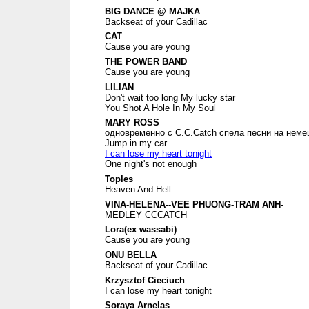
BIG DANCE @ MAJKA
Backseat of your Cadillac
CAT
Cause you are young
THE POWER BAND
Cause you are young
LILIAN
Don't wait too long My lucky star
You Shot A Hole In My Soul
MARY ROSS
одновременно с C.C.Catch спела песни на неме
Jump in my car
I can lose my heart tonight
One night's not enough
Toples
Heaven And Hell
VINA-HELENA--VEE PHUONG-TRAM ANH-
MEDLEY CCCATCH
Lora(ex wassabi)
Cause you are young
ONU BELLA
Backseat of your Cadillac
Krzysztof Cieciuch
I can lose my heart tonight
Soraya Arnelas