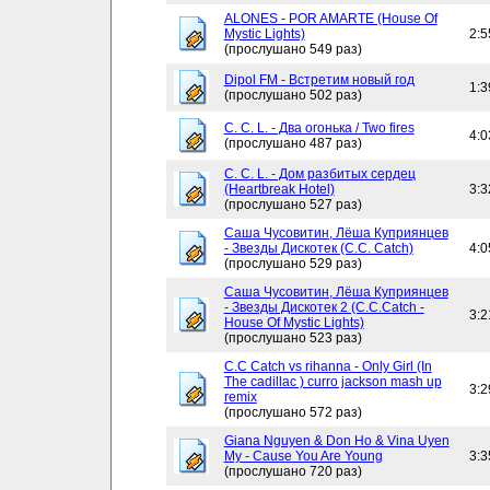
ALONES - POR AMARTE (House Of
Mystic Lights)
2:5
(прослушано 549 раз)
Dipol FM - Встретим новый год
1:3
(прослушано 502 раз)
C. C. L. - Два огонька / Two fires
4:0
(прослушано 487 раз)
C. C. L. - Дом разбитых сердец
(Heartbreak Hotel)
3:3
(прослушано 527 раз)
Саша Чусовитин, Лёша Куприянцев
- Звезды Дискотек (C.C. Catch)
4:0
(прослушано 529 раз)
Саша Чусовитин, Лёша Куприянцев
- Звезды Дискотек 2 (C.C.Catch -
3:2
House Of Mystic Lights)
(прослушано 523 раз)
C.C Catch vs rihanna - Only Girl (In
The cadillac ) curro jackson mash up
3:2
remix
(прослушано 572 раз)
Giana Nguyen & Don Ho & Vina Uyen
My - Cause You Are Young
3:3
(прослушано 720 раз)