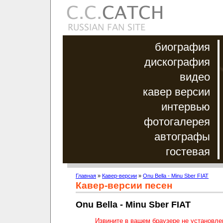
биография
дискография
видео
кавер версии
интервью
фотогалерея
автографы
гостевая
Главная
»
Кавер-версии
»
Onu Bella - Minu Sber FIAT
Кавер-версии песен
Onu Bella - Minu Sber FIAT
Извините в вашем браузере не установл