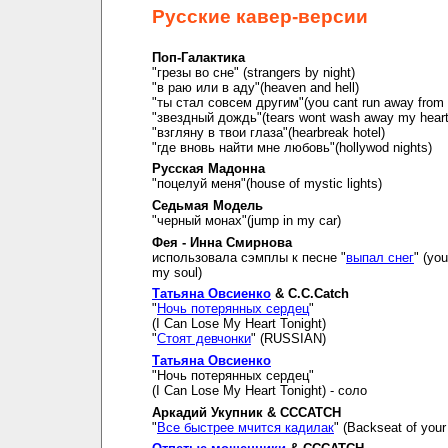
Русские кавер-версии
Поп-Галактика
"грезы во сне" (strangers by night)
"в раю или в аду"(heaven and hell)
"ты стал совсем другим"(you cant run away from i
"звездный дождь"(tears wont wash away my hear
"взгляну в твои глаза"(hearbreak hotel)
"где вновь найти мне любовь"(hollywod nights)
Русская Мадонна
"поцелуй меня"(house of mystic lights)
Седьмая Модель
"черный монах"(jump in my car)
Фея - Инна Смирнова
использовала сэмплы к песне "
выпал снег
" (you
my soul)
Татьяна Овсиенко
& C.C.Catch
"
Ночь потерянных сердец
"
(I Can Lose My Heart Tonight)
"
Стоят девчонки
" (RUSSIAN)
Татьяна Овсиенко
"Ночь потерянных сердец"
(I Can Lose My Heart Tonight) - соло
Аркадий Укупник & CCCATCH
"
Все быстрее мчится кадилак
" (Backseat of your 