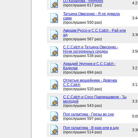
DJ Казанова - Remixes
4:2
(прослушано 617 раз)
Татьяна Овисенко - Я не думала
сама
3:4
(прослушано 550 раз)
Авраам Руссо и C.C.Catch - Рай или
ад
3:3
(прослушано 567 раз)
C.C.Catch и Татьяна Овисенко -
Ночи затерянных сердец
3:5
(прослушано 538 раз)
Аркадий Укупник и C.C.Catch -
Кадилак
3:2
(прослушано 694 раз)
Отпетые мошейники - Девочка
C.C.Catch
3:1
(прослушано 520 раз)
C.C.Catch и Сосо Павлиашвили - Ты
молодой
3:3
(прослушано 543 раз)
Поп галактика - Грезы во сне
5:0
(прослушано 597 раз)
Поп галактика - В раю или в аду
3:3
(прослушано 514 раз)