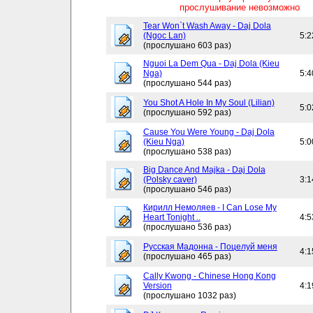
прослушивание невозможно
Tear Won`t Wash Away - Daj Dola
(Ngoc Lan)
5:2
(прослушано 603 раз)
Nguoi La Dem Qua - Daj Dola (Kieu
Nga)
5:4
(прослушано 544 раз)
You Shot A Hole In My Soul (Lilian)
5:0
(прослушано 592 раз)
Cause You Were Young - Daj Dola
(Kieu Nga)
5:0
(прослушано 538 раз)
Big Dance And Majka - Daj Dola
(Polsky caver)
3:1
(прослушано 546 раз)
Кирилл Немоляев - I Can Lose My
Heart Tonight ..
4:5
(прослушано 536 раз)
Русская Мадонна - Поцелуй меня
4:1
(прослушано 465 раз)
Cally Kwong - Chinese Hong Kong
Version
4:1
(прослушано 1032 раз)