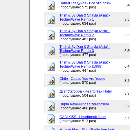
Павел Гладунов - Все это ложь
3:4
(прослушано 575 раз)
Trish & Sy Dan & Shayla (Asia) -
TechnoWave Remix 1
3:5
(прослушано 634 раз)
Trish & Sy Dan & Shayla (Asia) -
TechnoWave Remix 2
3:3
(прослушано 482 раз)
Trish & Sy Dan & Shayla (Asia) -
TechnoWave Remix 3
5:5
(прослушано 477 раз)
Trish & Sy Dan & Shayla (Asia) -
TechnoWave Remix (1998)
6:4
(прослушано 447 раз)
Chito - Cause You Are Young
3:2
(прослушано 570 раз)
Дуэт Ужгород - Heartbreak Hotel
3:3
(прослушано 504 раз)
Dupla Kave-Nincs Szerencsem
3:2
(прослушано 486 раз)
GABI KISS - Heartbreak Hotel
3:2
(прослушано 513 раз)
Mark Ashley - Stay (Radio Version)