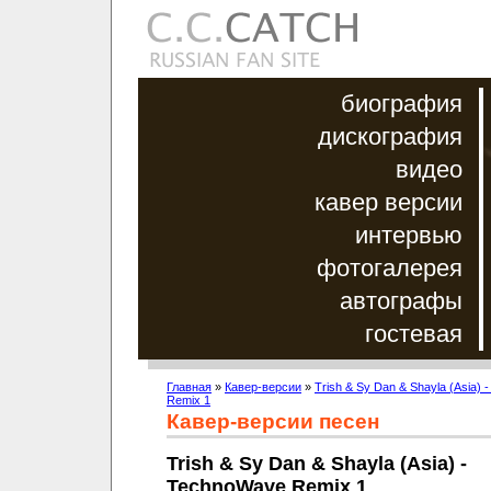
биография
дискография
видео
кавер версии
интервью
фотогалерея
автографы
гостевая
Главная
»
Кавер-версии
»
Trish & Sy Dan & Shayla (Asia)
Remix 1
Кавер-версии песен
Trish & Sy Dan & Shayla (Asia) -
TechnoWave Remix 1