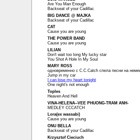
Are You Man Enough
Backseat of your Cadillac
BIG DANCE @ MAJKA
Backseat of your Cadillac
CAT
Cause you are young
THE POWER BAND
Cause you are young
LILIAN
Don't wait too long My lucky star
You Shot A Hole In My Soul
MARY ROSS
одновременно с C.C.Catch спела песни на неме
Jump in my car
I can lose my heart tonight
One night's not enough
Toples
Heaven And Hell
VINA-HELENA--VEE PHUONG-TRAM ANH-
MEDLEY CCCATCH
Lora(ex wassabi)
Cause you are young
ONU BELLA
Backseat of your Cadillac
Krzysztof Cieciuch