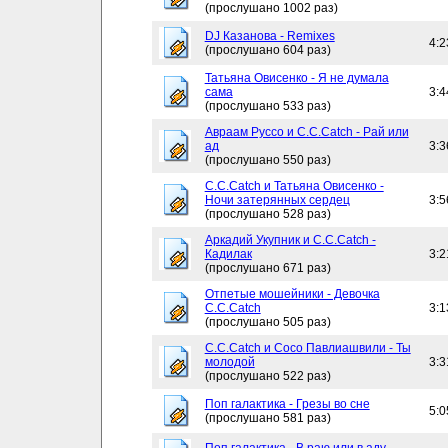
(прослушано 1002 раз)
DJ Казанова - Remixes
4:2
(прослушано 604 раз)
Татьяна Овисенко - Я не думала
сама
3:4
(прослушано 533 раз)
Авраам Руссо и C.C.Catch - Рай или
ад
3:3
(прослушано 550 раз)
C.C.Catch и Татьяна Овисенко -
Ночи затерянных сердец
3:5
(прослушано 528 раз)
Аркадий Укупник и C.C.Catch -
Кадилак
3:2
(прослушано 671 раз)
Отпетые мошейники - Девочка
C.C.Catch
3:1
(прослушано 505 раз)
C.C.Catch и Сосо Павлиашвили - Ты
молодой
3:3
(прослушано 522 раз)
Поп галактика - Грезы во сне
5:0
(прослушано 581 раз)