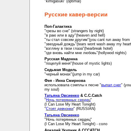
"kimigasuki” (optimal)
Русские кавер-версии
Поп-Галактика
"грезы во сне" (strangers by night)
"в раю или в аду"(heaven and hell)
"ты стал совсем другим"(you cant run away from i
"звездный дождь"(tears wont wash away my hear
"взгляну в твои глаза"(hearbreak hotel)
"где вновь найти мне любовь"(hollywod nights)
Русская Мадонна
"поцелуй меня"(house of mystic lights)
Седьмая Модель
"черный монах"(jump in my car)
Фея - Инна Смирнова
использовала сэмплы к песне "
выпал снег
" (you
my soul)
Татьяна Овсиенко
& C.C.Catch
"
Ночь потерянных сердец
"
(I Can Lose My Heart Tonight)
"
Стоят девчонки
" (RUSSIAN)
Татьяна Овсиенко
"Ночь потерянных сердец"
(I Can Lose My Heart Tonight) - соло
Аркадий Укупник & CCCATCH