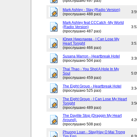
(прослушано 497 раз)
Mark Ashley - Stay (Radio Version)
3:5
(прослушано 488 раз)
Mark Ashley feat CCCatch -My World
(Radio Version)
3:5
(прослушано 487 раз)
Юлия Николаева - I Can Lose My
Heart Tonight
3:5
(прослушано 466 раз)
Susana Marron - Heartbreak Hotel
3:3
(прослушано 504 раз)
Thai Thao - You Shot A Hole In My
Soul
5:0
(прослушано 459 раз)
The Eight Group - Heartbreak Hotel
3:3
(прослушано 525 раз)
The Eight Group - I Can Lose My Heart
Tonight
3:5
(прослушано 489 раз)
The Daylite Stop (Draggin My Heart
Around).
4:2
(прослушано 508 раз)
Phuong Loan - Stay(Hay O Mai Trong
Tim Em)
6:2