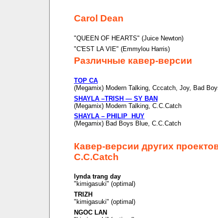
Carol Dean
"QUEEN OF HEARTS" (Juice Newton)
"C'EST LA VIE" (Emmylou Harris)
Различные кавер-версии
TOP CA
(Megamix) Modern Talking, Cccatch, Joy, Bad Boy
SHAYLA –TRISH — SY BAN
(Megamix) Modern Talking, C.C.Catch
SHAYLA – PHILIP HUY
(Megamix) Bad Boys Blue, C.C.Catch
Кавер-версии других проекто
C.C.Catch
lynda trang day
"kimigasuki" (optimal)
TRIZH
"kimigasuki" (optimal)
NGOC LAN