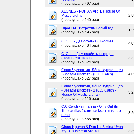
(прослушано 497 раз)
ALONES - POR AMARTE (House Of
Mystic Lights)
2:5
(прослушано 540 раз)
Dipol FM - Встретим новый год
1:3
(прослушано 495 раз)
C. C. L. - Два огонька / Two fires
4:0
(прослушано 484 раз)
C. C. L. - Дом разбитых сердец
(Heartbreak Hotel)
3:3
(прослушано 524 раз)
Саша Чусовитин, Лёша Куприянцев
- Звезды Дискотек (C.C. Catch)
4:0
(прослушано 527 раз)
Саша Чусовитин, Лёша Куприянцев
- Звезды Дискотек 2 (C.C.Catch -
3:2
House Of Mystic Lights)
(прослушано 516 раз)
C.C Catch vs rihanna - Only Girl (In
The cadillac ) curro jackson mash up
3:2
remix
(прослушано 566 раз)
Giana Nguyen & Don Ho & Vina Uyen
My - Cause You Are Young
3:3