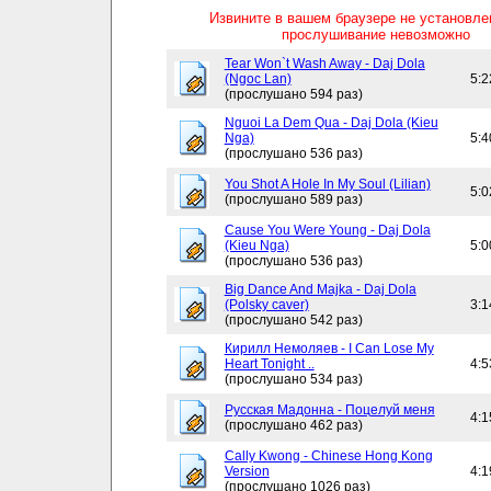
Извините в вашем браузере не установл
прослушивание невозможно
Tear Won`t Wash Away - Daj Dola
(Ngoc Lan)
5:2
(прослушано 594 раз)
Nguoi La Dem Qua - Daj Dola (Kieu
Nga)
5:4
(прослушано 536 раз)
You Shot A Hole In My Soul (Lilian)
5:0
(прослушано 589 раз)
Cause You Were Young - Daj Dola
(Kieu Nga)
5:0
(прослушано 536 раз)
Big Dance And Majka - Daj Dola
(Polsky caver)
3:1
(прослушано 542 раз)
Кирилл Немоляев - I Can Lose My
Heart Tonight ..
4:5
(прослушано 534 раз)
Русская Мадонна - Поцелуй меня
4:1
(прослушано 462 раз)
Cally Kwong - Chinese Hong Kong
Version
4:1
(прослушано 1026 раз)