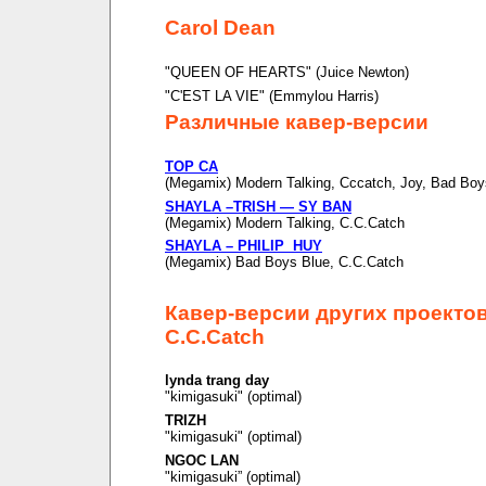
Carol Dean
"QUEEN OF HEARTS" (Juice Newton)
"C'EST LA VIE" (Emmylou Harris)
Различные кавер-версии
TOP CA
(Megamix) Modern Talking, Cccatch, Joy, Bad Boy
SHAYLA –TRISH — SY BAN
(Megamix) Modern Talking, C.C.Catch
SHAYLA – PHILIP HUY
(Megamix) Bad Boys Blue, C.C.Catch
Кавер-версии других проекто
C.C.Catch
lynda trang day
"kimigasuki" (optimal)
TRIZH
"kimigasuki" (optimal)
NGOC LAN
"kimigasuki” (optimal)