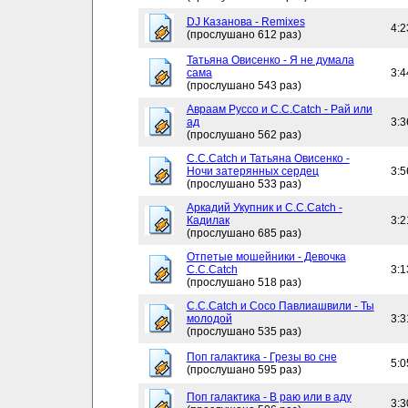
DJ Казанова - Remixes
4:2
(прослушано 612 раз)
Татьяна Овисенко - Я не думала
сама
3:4
(прослушано 543 раз)
Авраам Руссо и C.C.Catch - Рай или
ад
3:3
(прослушано 562 раз)
C.C.Catch и Татьяна Овисенко -
Ночи затерянных сердец
3:5
(прослушано 533 раз)
Аркадий Укупник и C.C.Catch -
Кадилак
3:2
(прослушано 685 раз)
Отпетые мошейники - Девочка
C.C.Catch
3:1
(прослушано 518 раз)
C.C.Catch и Сосо Павлиашвили - Ты
молодой
3:3
(прослушано 535 раз)
Поп галактика - Грезы во сне
5:0
(прослушано 595 раз)
Поп галактика - В раю или в аду
3:3