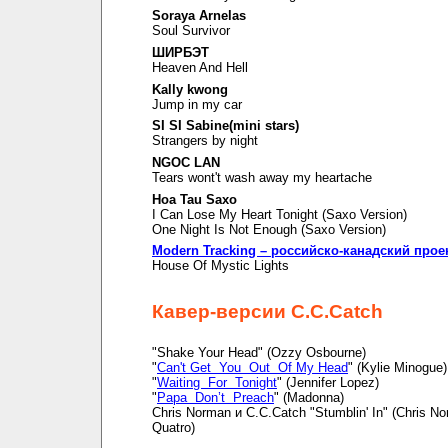
Soraya Arnelas
Soul Survivor
ШИРБЭТ
Heaven And Hell
Kally kwong
Jump in my car
SI SI Sabine(mini stars)
Strangers by night
NGOC LAN
Tears wont't wash away my heartache
Hoa Tau Saxo
I Can Lose My Heart Tonight (Saxo Version)
One Night Is Not Enough (Saxo Version)
Modern Tracking – российско-канадский прое
House Of Mystic Lights
Кавер-версии C.C.Catch
"Shake Your Head" (Ozzy Osbourne)
"
Can't Get You Out Of My Head
" (Kylie Minogue)
"
Waiting For Tonight
" (Jennifer Lopez)
"
Papa Don’t Preach
" (Madonna)
Chris Norman и C.C.Catch "Stumblin' In" (Chris N
Quatro)