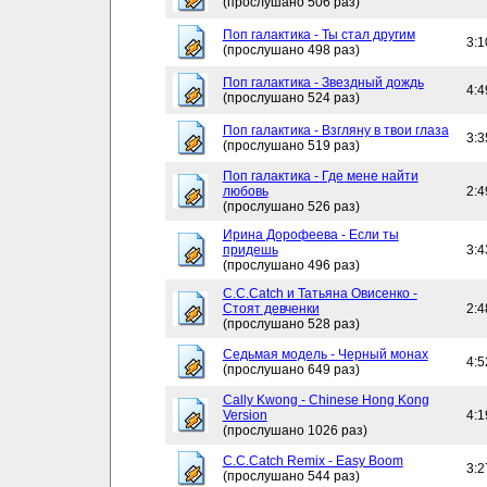
(прослушано 506 раз)
Поп галактика - Ты стал другим
3:1
(прослушано 498 раз)
Поп галактика - Звездный дождь
4:4
(прослушано 524 раз)
Поп галактика - Взгляну в твои глаза
3:3
(прослушано 519 раз)
Поп галактика - Где мене найти
любовь
2:4
(прослушано 526 раз)
Ирина Дорофеева - Если ты
придешь
3:4
(прослушано 496 раз)
C.C.Catch и Татьяна Овисенко -
Стоят девченки
2:4
(прослушано 528 раз)
Седьмая модель - Черный монах
4:5
(прослушано 649 раз)
Cally Kwong - Chinese Hong Kong
Version
4:1
(прослушано 1026 раз)
C.C.Catch Remix - Easy Boom
3:2
(прослушано 544 раз)