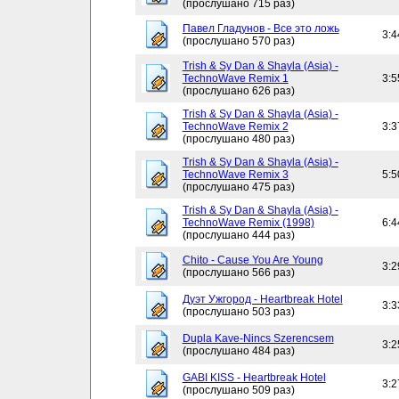
(прослушано 715 раз)
Павел Гладунов - Все это ложь
3:4
(прослушано 570 раз)
Trish & Sy Dan & Shayla (Asia) -
TechnoWave Remix 1
3:5
(прослушано 626 раз)
Trish & Sy Dan & Shayla (Asia) -
TechnoWave Remix 2
3:3
(прослушано 480 раз)
Trish & Sy Dan & Shayla (Asia) -
TechnoWave Remix 3
5:5
(прослушано 475 раз)
Trish & Sy Dan & Shayla (Asia) -
TechnoWave Remix (1998)
6:4
(прослушано 444 раз)
Chito - Cause You Are Young
3:2
(прослушано 566 раз)
Дуэт Ужгород - Heartbreak Hotel
3:3
(прослушано 503 раз)
Dupla Kave-Nincs Szerencsem
3:2
(прослушано 484 раз)
GABI KISS - Heartbreak Hotel
3:2
(прослушано 509 раз)