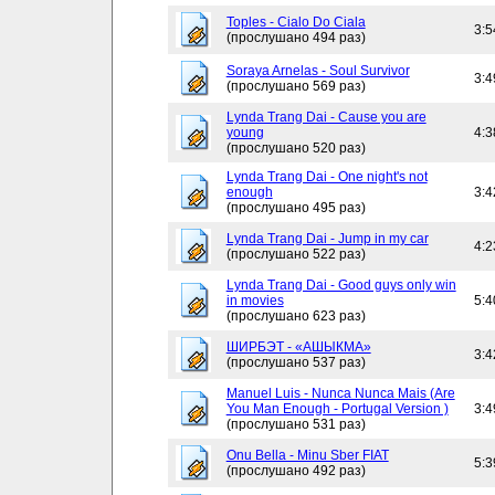
Toples - Cialo Do Ciala
3:5
(прослушано 494 раз)
Soraya Arnelas - Soul Survivor
3:4
(прослушано 569 раз)
Lynda Trang Dai - Cause you are
young
4:3
(прослушано 520 раз)
Lynda Trang Dai - One night's not
enough
3:4
(прослушано 495 раз)
Lynda Trang Dai - Jump in my car
4:2
(прослушано 522 раз)
Lynda Trang Dai - Good guys only win
in movies
5:4
(прослушано 623 раз)
ШИРБЭТ - «АШЫКМА»
3:4
(прослушано 537 раз)
Manuel Luis - Nunca Nunca Mais (Are
You Man Enough - Portugal Version )
3:4
(прослушано 531 раз)
Onu Bella - Minu Sber FIAT
5:3
(прослушано 492 раз)