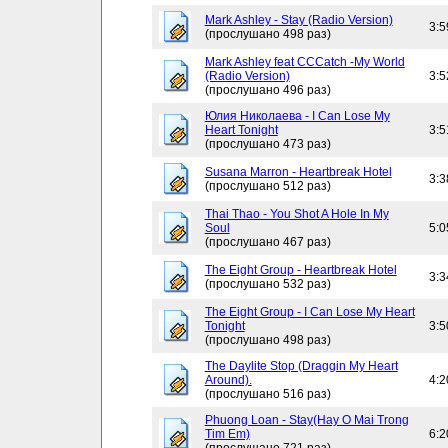
Mark Ashley - Stay (Radio Version)
3:5
(прослушано 498 раз)
Mark Ashley feat CCCatch -My World
(Radio Version)
3:5
(прослушано 496 раз)
Юлия Николаева - I Can Lose My
Heart Tonight
3:5
(прослушано 473 раз)
Susana Marron - Heartbreak Hotel
3:3
(прослушано 512 раз)
Thai Thao - You Shot A Hole In My
Soul
5:0
(прослушано 467 раз)
The Eight Group - Heartbreak Hotel
3:3
(прослушано 532 раз)
The Eight Group - I Can Lose My Heart
Tonight
3:5
(прослушано 498 раз)
The Daylite Stop (Draggin My Heart
Around).
4:2
(прослушано 516 раз)
Phuong Loan - Stay(Hay O Mai Trong
Tim Em)
6:2