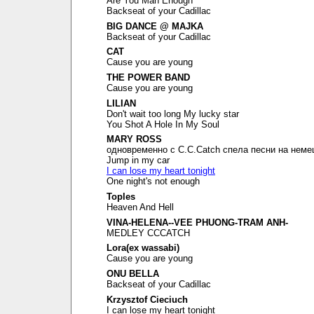
Are You Man Enough
Backseat of your Cadillac
BIG DANCE @ MAJKA
Backseat of your Cadillac
CAT
Cause you are young
THE POWER BAND
Cause you are young
LILIAN
Don't wait too long My lucky star
You Shot A Hole In My Soul
MARY ROSS
одновременно с C.C.Catch спела песни на неме
Jump in my car
I can lose my heart tonight
One night's not enough
Toples
Heaven And Hell
VINA-HELENA--VEE PHUONG-TRAM ANH-
MEDLEY CCCATCH
Lora(ex wassabi)
Cause you are young
ONU BELLA
Backseat of your Cadillac
Krzysztof Cieciuch
I can lose my heart tonight