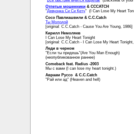
"
Все быстрее мчится кадилак
" (Backseat of your 
Отпетые мошенники
& CCCATCH
"
Девчонка Си Си Кетч
" (I Can Lose My Heart Toni
Сосо Павлиашвили & C.C.Catch
Ты Молодой
[original: C.C.Catch - Cause You Are Young, 1986]
Кирилл Немоляев
I Can Lose My Heart Tonight
[original: C.C.Catch - I Can Lose My Heart Tonight
Леди в черном
"Если ты придешь"(Are You Man Enough)
(неопубликованное раннее)
Comeback feat. Radius -2003
Мы с вами (I can lose my heart tonight.)
Авраам Руссо & C.C.Catch
"Рай или ад" (Heaven and hell)