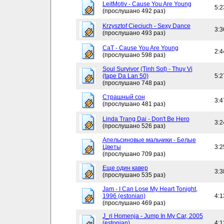
LeitMotiv - Cause You Are Young
5:2
(прослушано 492 раз)
Krzysztof Cieciuch - Sexy Dance
3:3
(прослушано 493 раз)
CaT - Cause You Are Young
2:4
(прослушано 598 раз)
Soul Survivor (Tinh Sot) - Thuy Vi
(tape Da Lan 50)
5:2
(прослушано 748 раз)
Страшный сон
3:4
(прослушано 481 раз)
Linda Trang Dai - Don't Be Hero
3:2
(прослушано 526 раз)
Апельсиновые мальчики - Белые
Цветы
3:2
(прослушано 709 раз)
Еще один кавер
3:3
(прослушано 535 раз)
Jam - I Can Lose My Heart Tonight,
1996 (estonian)
4:1
(прослушано 469 раз)
J_ri Homenja - Jump In My Car, 2005
(estonian)
4:1