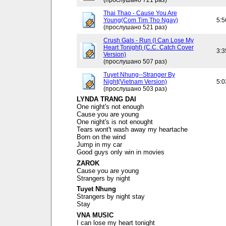
(прослушано 721 раз)
Thai Thao - Cause You Are
Young(Com Tim Tho Ngay)
5:5
(прослушано 521 раз)
Crush Gals - Run (I Can Lose My
Heart Tonight) (C.C. Catch Cover
3:3
Version)
(прослушано 507 раз)
Tuyet Nhung--Stranger By
Night(Vietnam Version)
5:0
(прослушано 503 раз)
LYNDA TRANG DAI
One night's not enough
Cause you are young
One night's is not enought
Tears wont't wash away my heartache
Born on the wind
Jump in my car
Good guys only win in movies
ZAROK
Cause you are young
Strangers by night
Tuyet Nhung
Strangers by night stay
Stay
VNA MUSIC
I can lose my heart tonight