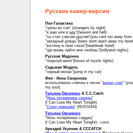
Русские кавер-версии
Поп-Галактика
"грезы во сне" (strangers by night)
"в раю или в аду"(heaven and hell)
"ты стал совсем другим"(you cant run away from i
"звездный дождь"(tears wont wash away my hear
"взгляну в твои глаза"(hearbreak hotel)
"где вновь найти мне любовь"(hollywod nights)
Русская Мадонна
"поцелуй меня"(house of mystic lights)
Седьмая Модель
"черный монах"(jump in my car)
Фея - Инна Смирнова
использовала сэмплы к песне "
выпал снег
" (you
my soul)
Татьяна Овсиенко
& C.C.Catch
"
Ночь потерянных сердец
"
(I Can Lose My Heart Tonight)
"
Стоят девчонки
" (RUSSIAN)
Татьяна Овсиенко
"Ночь потерянных сердец"
(I Can Lose My Heart Tonight) - соло
Аркадий Укупник & CCCATCH