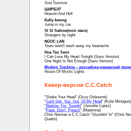
Soul Survivor
ШИРБЭТ
Heaven And Hell
Kally kwong
Jump in my car
SI SI Sabine(mini stars)
Strangers by night
NGOC LAN
Tears wont't wash away my heartache
Hoa Tau Saxo
I Can Lose My Heart Tonight (Saxo Version)
One Night Is Not Enough (Saxo Version)
Modern Tracking – российско-канадский прое
House Of Mystic Lights
Кавер-версии C.C.Catch
"Shake Your Head" (Ozzy Osbourne)
"
Can't Get You Out Of My Head
" (Kylie Minogue)
"
Waiting For Tonight
" (Jennifer Lopez)
"
Papa Don’t Preach
" (Madonna)
Chris Norman и C.C.Catch "Stumblin' In" (Chris N
Quatro)