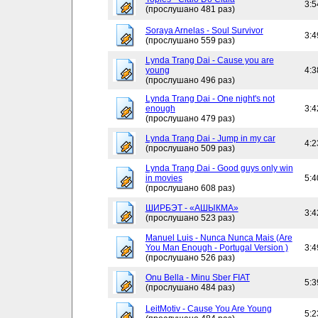
3:5
(прослушано 481 раз)
Soraya Arnelas - Soul Survivor
3:4
(прослушано 559 раз)
Lynda Trang Dai - Cause you are
young
4:3
(прослушано 496 раз)
Lynda Trang Dai - One night's not
enough
3:4
(прослушано 479 раз)
Lynda Trang Dai - Jump in my car
4:2
(прослушано 509 раз)
Lynda Trang Dai - Good guys only win
in movies
5:4
(прослушано 608 раз)
ШИРБЭТ - «АШЫКМА»
3:4
(прослушано 523 раз)
Manuel Luis - Nunca Nunca Mais (Are
You Man Enough - Portugal Version )
3:4
(прослушано 526 раз)
Onu Bella - Minu Sber FIAT
5:3
(прослушано 484 раз)
LeitMotiv - Cause You Are Young
5:2