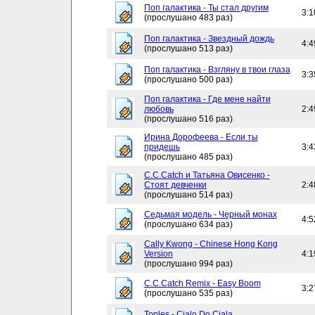
Поп галактика - Ты стал другим
3:1
(прослушано 483 раз)
Поп галактика - Звездный дождь
4:4
(прослушано 513 раз)
Поп галактика - Взгляну в твои глаза
3:3
(прослушано 500 раз)
Поп галактика - Где мене найти
любовь
2:4
(прослушано 516 раз)
Ирина Дорофеева - Если ты
придешь
3:4
(прослушано 485 раз)
C.C.Catch и Татьяна Овисенко -
Стоят девченки
2:4
(прослушано 514 раз)
Седьмая модель - Черный монах
4:5
(прослушано 634 раз)
Cally Kwong - Chinese Hong Kong
Version
4:1
(прослушано 994 раз)
C.C.Catch Remix - Easy Boom
3:2
(прослушано 535 раз)
Toples - Cialo Do Ciala