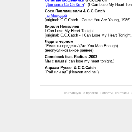
Отпетые мошенники
& CCCATCH
"
Девчонка Си Си Кетч
" (I Can Lose My Heart Toni
Сосо Павлиашвили & C.C.Catch
Ты Молодой
[original: C.C.Catch - Cause You Are Young, 1986]
Кирилл Немоляев
I Can Lose My Heart Tonight
[original: C.C.Catch - I Can Lose My Heart Tonight
Леди в черном
"Если ты придешь"(Are You Man Enough)
(неопубликованное раннее)
Comeback feat. Radius -2003
Мы с вами (I can lose my heart tonight.)
Авраам Руссо & C.C.Catch
"Рай или ад" (Heaven and hell)
на главную
|
о проекте
|
новости
|
контакты
|