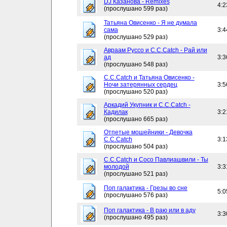
DJ Казанова - Remixes
4:2
(прослушано 599 раз)
Татьяна Овисенко - Я не думала
сама
3:4
(прослушано 529 раз)
Авраам Руссо и C.C.Catch - Рай или
ад
3:3
(прослушано 548 раз)
C.C.Catch и Татьяна Овисенко -
Ночи затерянных сердец
3:5
(прослушано 520 раз)
Аркадий Укупник и C.C.Catch -
Кадилак
3:2
(прослушано 665 раз)
Отпетые мошейники - Девочка
C.C.Catch
3:1
(прослушано 504 раз)
C.C.Catch и Сосо Павлиашвили - Ты
молодой
3:3
(прослушано 521 раз)
Поп галактика - Грезы во сне
5:0
(прослушано 576 раз)
Поп галактика - В раю или в аду
3:3
(прослушано 495 раз)