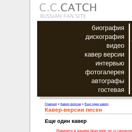
биография
дискография
видео
кавер версии
интервью
фотогалерея
автографы
гостевая
Главная
»
Кавер-версии
»
Еще один кавер
Кавер-версии песен
Еще один кавер
Извините в вашем браузере не установл