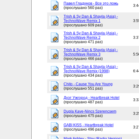
Павел Гладунов - Все это ложь
3:4
(прослушано 560 раз)
Trish & Sy Dan & Shayla (Asia) -
TechnoWave Remix 1
3:5
(прослушано 609 раз)
Trish & Sy Dan & Shayla (Asia) -
TechnoWave Remix 2
3:3
(прослушано 471 раз)
Trish & Sy Dan & Shayla (Asia) -
TechnoWave Remix 3
5:5
(прослушано 466 раз)
Trish & Sy Dan & Shayla (Asia) -
TechnoWave Remix (1998)
6:4
(прослушано 434 раз)
Chito - Cause You Are Young
3:2
(прослушано 551 раз)
Дуэт Ужгород - Heartbreak Hotel
3:3
(прослушано 487 раз)
Dupla Kave-Nincs Szerencsem
3:2
(прослушано 475 раз)
GABI KISS - Heartbreak Hotel
3:2
(прослушано 496 раз)
Mark Ashley - Stay (Radio Version)