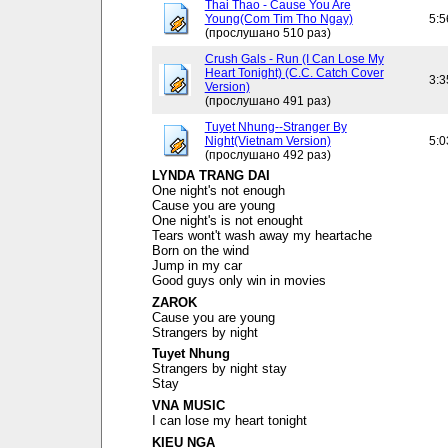
Thai Thao - Cause You Are
Young(Com Tim Tho Ngay)
5:5
(прослушано 510 раз)
Crush Gals - Run (I Can Lose My
Heart Tonight) (C.C. Catch Cover
3:3
Version)
(прослушано 491 раз)
Tuyet Nhung--Stranger By
Night(Vietnam Version)
5:0
(прослушано 492 раз)
LYNDA TRANG DAI
One night's not enough
Cause you are young
One night's is not enought
Tears wont't wash away my heartache
Born on the wind
Jump in my car
Good guys only win in movies
ZAROK
Cause you are young
Strangers by night
Tuyet Nhung
Strangers by night stay
Stay
VNA MUSIC
I can lose my heart tonight
KIEU NGA