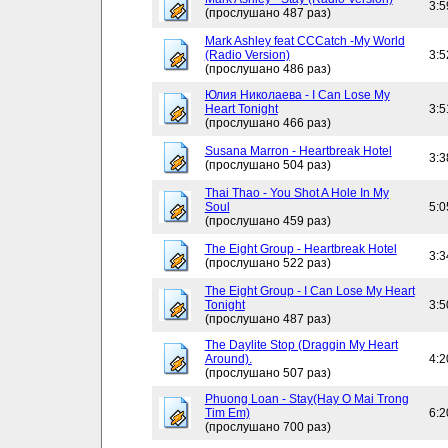
3:5
(прослушано 487 раз)
Mark Ashley feat CCCatch -My World
(Radio Version)
3:5
(прослушано 486 раз)
Юлия Николаева - I Can Lose My
Heart Tonight
3:5
(прослушано 466 раз)
Susana Marron - Heartbreak Hotel
3:3
(прослушано 504 раз)
Thai Thao - You Shot A Hole In My
Soul
5:0
(прослушано 459 раз)
The Eight Group - Heartbreak Hotel
3:3
(прослушано 522 раз)
The Eight Group - I Can Lose My Heart
Tonight
3:5
(прослушано 487 раз)
The Daylite Stop (Draggin My Heart
Around).
4:2
(прослушано 507 раз)
Phuong Loan - Stay(Hay O Mai Trong
Tim Em)
6:2
(прослушано 700 раз)