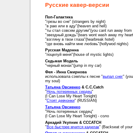
Русские кавер-версии
Поп-Галактика
"грезы во сне" (strangers by night)
"в раю или в аду"(heaven and hell)
"ты стал совсем другим"(you cant run away from i
"звездный дождь"(tears wont wash away my hear
"взгляну в твои глаза"(hearbreak hotel)
"где вновь найти мне любовь"(hollywod nights)
Русская Мадонна
"поцелуй меня"(house of mystic lights)
Седьмая Модель
"черный монах"(jump in my car)
Фея - Инна Смирнова
использовала сэмплы к песне "
выпал снег
" (you
my soul)
Татьяна Овсиенко
& C.C.Catch
"
Ночь потерянных сердец
"
(I Can Lose My Heart Tonight)
"
Стоят девчонки
" (RUSSIAN)
Татьяна Овсиенко
"Ночь потерянных сердец"
(I Can Lose My Heart Tonight) - соло
Аркадий Укупник & CCCATCH
"
Все быстрее мчится кадилак
" (Backseat of your 