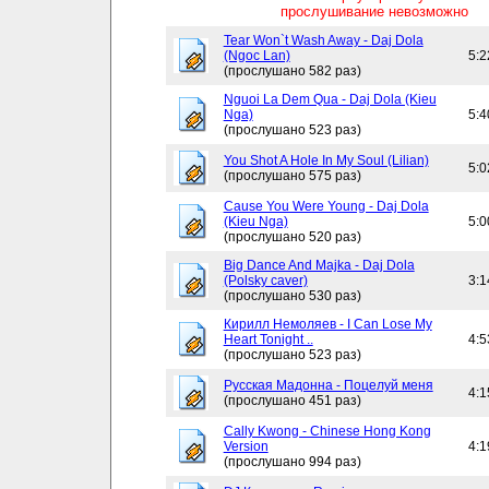
прослушивание невозможно
Tear Won`t Wash Away - Daj Dola
(Ngoc Lan)
5:2
(прослушано 582 раз)
Nguoi La Dem Qua - Daj Dola (Kieu
Nga)
5:4
(прослушано 523 раз)
You Shot A Hole In My Soul (Lilian)
5:0
(прослушано 575 раз)
Cause You Were Young - Daj Dola
(Kieu Nga)
5:0
(прослушано 520 раз)
Big Dance And Majka - Daj Dola
(Polsky caver)
3:1
(прослушано 530 раз)
Кирилл Немоляев - I Can Lose My
Heart Tonight ..
4:5
(прослушано 523 раз)
Русская Мадонна - Поцелуй меня
4:1
(прослушано 451 раз)
Cally Kwong - Chinese Hong Kong
Version
4:1
(прослушано 994 раз)