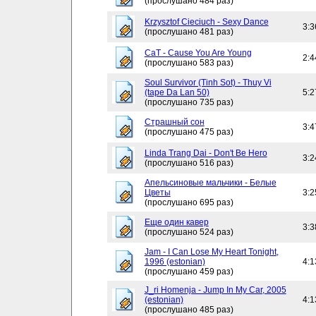
(прослушано 484 раз)
Krzysztof Cieciuch - Sexy Dance
3:3
(прослушано 481 раз)
CaT - Cause You Are Young
2:4
(прослушано 583 раз)
Soul Survivor (Tinh Sot) - Thuy Vi
(tape Da Lan 50)
5:2
(прослушано 735 раз)
Страшный сон
3:4
(прослушано 475 раз)
Linda Trang Dai - Don't Be Hero
3:2
(прослушано 516 раз)
Апельсиновые мальчики - Белые
Цветы
3:2
(прослушано 695 раз)
Еще один кавер
3:3
(прослушано 524 раз)
Jam - I Can Lose My Heart Tonight,
1996 (estonian)
4:1
(прослушано 459 раз)
J_ri Homenja - Jump In My Car, 2005
(estonian)
4:1
(прослушано 485 раз)