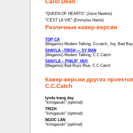
Carol Dean
"QUEEN OF HEARTS" (Juice Newton)
"C'EST LA VIE" (Emmylou Harris)
Различные кавер-версии
TOP CA
(Megamix) Modern Talking, Cccatch, Joy, Bad Boy
SHAYLA –TRISH — SY BAN
(Megamix) Modern Talking, C.C.Catch
SHAYLA – PHILIP HUY
(Megamix) Bad Boys Blue, C.C.Catch
Кавер-версии других проекто
C.C.Catch
lynda trang day
"kimigasuki" (optimal)
TRIZH
"kimigasuki" (optimal)
NGOC LAN
"kimigasuki” (optimal)