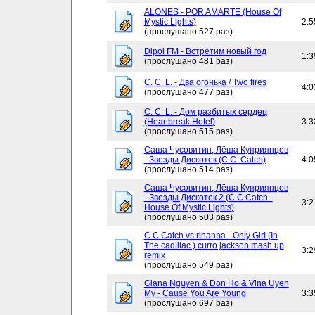
ALONES - POR AMARTE (House Of
Mystic Lights)
2:5
(прослушано 527 раз)
Dipol FM - Встретим новый год
1:3
(прослушано 481 раз)
C. C. L. - Два огонька / Two fires
4:0
(прослушано 477 раз)
C. C. L. - Дом разбитых сердец
(Heartbreak Hotel)
3:3
(прослушано 515 раз)
Саша Чусовитин, Лёша Куприянцев
- Звезды Дискотек (C.C. Catch)
4:0
(прослушано 514 раз)
Саша Чусовитин, Лёша Куприянцев
- Звезды Дискотек 2 (C.C.Catch -
3:2
House Of Mystic Lights)
(прослушано 503 раз)
C.C Catch vs rihanna - Only Girl (In
The cadillac ) curro jackson mash up
3:2
remix
(прослушано 549 раз)
Giana Nguyen & Don Ho & Vina Uyen
My - Cause You Are Young
3:3
(прослушано 697 раз)