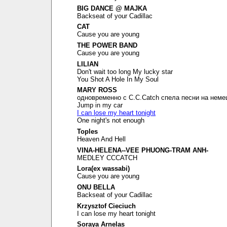
BIG DANCE @ MAJKA
Backseat of your Cadillac
CAT
Cause you are young
THE POWER BAND
Cause you are young
LILIAN
Don't wait too long My lucky star
You Shot A Hole In My Soul
MARY ROSS
одновременно с C.C.Catch спела песни на неме
Jump in my car
I can lose my heart tonight
One night's not enough
Toples
Heaven And Hell
VINA-HELENA--VEE PHUONG-TRAM ANH-
MEDLEY CCCATCH
Lora(ex wassabi)
Cause you are young
ONU BELLA
Backseat of your Cadillac
Krzysztof Cieciuch
I can lose my heart tonight
Soraya Arnelas