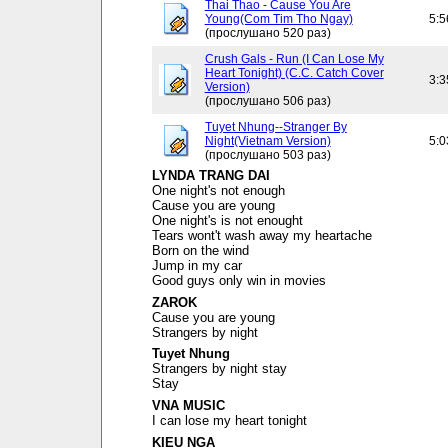
Thai Thao - Cause You Are
Young(Com Tim Tho Ngay)
5:5
(прослушано 520 раз)
Crush Gals - Run (I Can Lose My
Heart Tonight) (C.C. Catch Cover
3:3
Version)
(прослушано 506 раз)
Tuyet Nhung--Stranger By
Night(Vietnam Version)
5:0
(прослушано 503 раз)
LYNDA TRANG DAI
One night's not enough
Cause you are young
One night's is not enought
Tears wont't wash away my heartache
Born on the wind
Jump in my car
Good guys only win in movies
ZAROK
Cause you are young
Strangers by night
Tuyet Nhung
Strangers by night stay
Stay
VNA MUSIC
I can lose my heart tonight
KIEU NGA