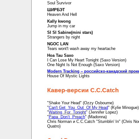
Soul Survivor
ШИРБЭТ
Heaven And Hell
Kally kwong
Jump in my car
SI SI Sabine(mini stars)
Strangers by night
NGOC LAN
Tears wont't wash away my heartache
Hoa Tau Saxo
I Can Lose My Heart Tonight (Saxo Version)
One Night Is Not Enough (Saxo Version)
Modern Tracking – российско-канадский прое
House Of Mystic Lights
Кавер-версии C.C.Catch
"Shake Your Head" (Ozzy Osbourne)
"
Can't Get You Out Of My Head
" (Kylie Minogue)
"
Waiting For Tonight
" (Jennifer Lopez)
"
Papa Don’t Preach
" (Madonna)
Chris Norman и C.C.Catch "Stumblin' In" (Chris N
Quatro)