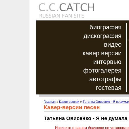
биография
дискография
видео
кавер версии
интервью
фотогалерея
автографы
гостевая
Главная
»
Кавер-версии
»
Татьяна Овисенко - Я не дума
Кавер-версии песен
Татьяна Овисенко - Я не думала
Извините в вашем браузере не установл