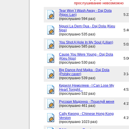
прослушивание невозможно
Tear Won`t Wash Away - Daj Dola
(Ngoc Lan)
5:2
(прослушано 594 раз)
Nguoi La Dem Qua - Daj Dola (Kieu
Nga)
5:4
(прослушано 535 раз)
You Shot A Hole In My Soul (Lilian)
5:0
(прослушано 585 раз)
Cause You Were Young - Daj Dola
(Kieu Nga)
5:0
(прослушано 530 раз)
Big Dance And Majka - Daj Dola
(Polsky caver)
3:1
(прослушано 539 раз)
Кирилл Немоляев - I Can Lose My
Heart Tonight ..
4:5
(прослушано 532 раз)
Русская Мадонна - Поцелуй меня
4:1
(прослушано 461 раз)
Cally Kwong - Chinese Hong Kong
Version
4:1
(прослушано 1023 раз)