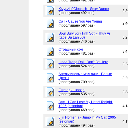
(прослушано 492 раз)
Krzysztof Cieciuch - Sexy Dance
3:3
(прослушано 492 раз)
CaT - Cause You Are Young
2:4
(прослушано 597 раз)
Soul Survivor (Tinh Sot) - Thuy Vi
(tape Da Lan 50)
5:2
(прослушано 746 раз)
Страшный сон
3:4
(прослушано 481 раз)
Linda Trang Dai - Don't Be Hero
3:2
(прослушано 524 раз)
Апельсиновые мальчики - Белые
Цветы
3:2
(прослушано 709 раз)
Еще один кавер
3:3
(прослушано 535 раз)
Jam - I Can Lose My Heart Tonight,
1996 (estonian)
4:1
(прослушано 469 раз)
J_ri Homenja - Jump In My Car, 2005
(estonian)
4:1
(прослушано 494 раз)