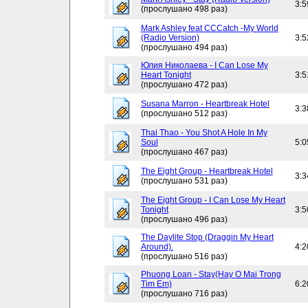
3:5
(прослушано 498 раз)
Mark Ashley feat CCCatch -My World
(Radio Version)
3:5
(прослушано 494 раз)
Юлия Николаева - I Can Lose My
Heart Tonight
3:5
(прослушано 472 раз)
Susana Marron - Heartbreak Hotel
3:3
(прослушано 512 раз)
Thai Thao - You Shot A Hole In My
Soul
5:0
(прослушано 467 раз)
The Eight Group - Heartbreak Hotel
3:3
(прослушано 531 раз)
The Eight Group - I Can Lose My Heart
Tonight
3:5
(прослушано 496 раз)
The Daylite Stop (Draggin My Heart
Around).
4:2
(прослушано 516 раз)
Phuong Loan - Stay(Hay O Mai Trong
Tim Em)
6:2
(прослушано 716 раз)