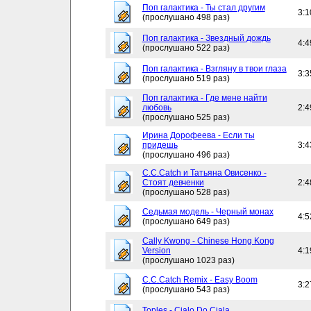
Поп галактика - Ты стал другим
3:1
(прослушано 498 раз)
Поп галактика - Звездный дождь
4:4
(прослушано 522 раз)
Поп галактика - Взгляну в твои глаза
3:3
(прослушано 519 раз)
Поп галактика - Где мене найти
любовь
2:4
(прослушано 525 раз)
Ирина Дорофеева - Если ты
придешь
3:4
(прослушано 496 раз)
C.C.Catch и Татьяна Овисенко -
Стоят девченки
2:4
(прослушано 528 раз)
Седьмая модель - Черный монах
4:5
(прослушано 649 раз)
Cally Kwong - Chinese Hong Kong
Version
4:1
(прослушано 1023 раз)
C.C.Catch Remix - Easy Boom
3:2
(прослушано 543 раз)
Toples - Cialo Do Ciala