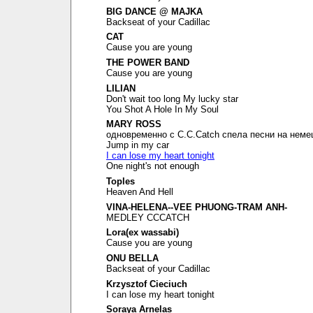
BIG DANCE @ MAJKA
Backseat of your Cadillac
CAT
Cause you are young
THE POWER BAND
Cause you are young
LILIAN
Don't wait too long My lucky star
You Shot A Hole In My Soul
MARY ROSS
одновременно с C.C.Catch спела песни на неме
Jump in my car
I can lose my heart tonight
One night's not enough
Toples
Heaven And Hell
VINA-HELENA--VEE PHUONG-TRAM ANH-
MEDLEY CCCATCH
Lora(ex wassabi)
Cause you are young
ONU BELLA
Backseat of your Cadillac
Krzysztof Cieciuch
I can lose my heart tonight
Soraya Arnelas