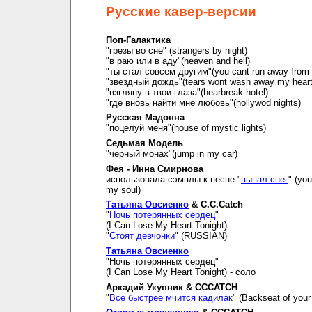
Русские кавер-версии
Поп-Галактика
"грезы во сне" (strangers by night)
"в раю или в аду"(heaven and hell)
"ты стал совсем другим"(you cant run away from i
"звездный дождь"(tears wont wash away my hear
"взгляну в твои глаза"(hearbreak hotel)
"где вновь найти мне любовь"(hollywod nights)
Русская Мадонна
"поцелуй меня"(house of mystic lights)
Седьмая Модель
"черный монах"(jump in my car)
Фея - Инна Смирнова
использовала сэмплы к песне "
выпал снег
" (you
my soul)
Татьяна Овсиенко
& C.C.Catch
"
Ночь потерянных сердец
"
(I Can Lose My Heart Tonight)
"
Стоят девчонки
" (RUSSIAN)
Татьяна Овсиенко
"Ночь потерянных сердец"
(I Can Lose My Heart Tonight) - соло
Аркадий Укупник & CCCATCH
"
Все быстрее мчится кадилак
" (Backseat of your 