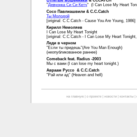
Отпетые мошенники
& CCCATCH
"
Девчонка Си Си Кетч
" (I Can Lose My Heart Toni
Сосо Павлиашвили & C.C.Catch
Ты Молодой
[original: C.C.Catch - Cause You Are Young, 1986]
Кирилл Немоляев
I Can Lose My Heart Tonight
[original: C.C.Catch - I Can Lose My Heart Tonight
Леди в черном
"Если ты придешь"(Are You Man Enough)
(неопубликованное раннее)
Comeback feat. Radius -2003
Мы с вами (I can lose my heart tonight.)
Авраам Руссо & C.C.Catch
"Рай или ад" (Heaven and hell)
на главную
|
о проекте
|
новости
|
контакты
|