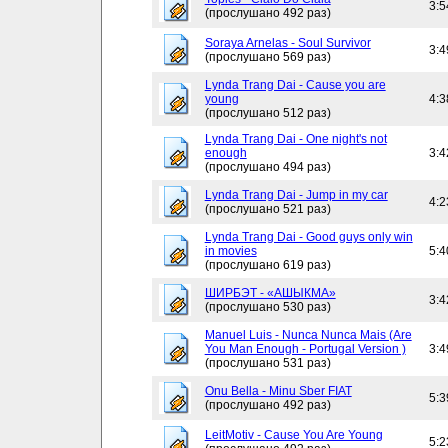
3:5
(прослушано 492 раз)
Soraya Arnelas - Soul Survivor
3:4
(прослушано 569 раз)
Lynda Trang Dai - Cause you are
young
4:3
(прослушано 512 раз)
Lynda Trang Dai - One night's not
enough
3:4
(прослушано 494 раз)
Lynda Trang Dai - Jump in my car
4:2
(прослушано 521 раз)
Lynda Trang Dai - Good guys only win
in movies
5:4
(прослушано 619 раз)
ШИРБЭТ - «АШЫКМА»
3:4
(прослушано 530 раз)
Manuel Luis - Nunca Nunca Mais (Are
You Man Enough - Portugal Version )
3:4
(прослушано 531 раз)
Onu Bella - Minu Sber FIAT
5:3
(прослушано 492 раз)
LeitMotiv - Cause You Are Young
5:2