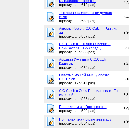
DJ Казанова - Remixes
4:2
(прослушано 612 раз)
Татьяна Овисенко - Я не думала
сама
3:4
(прослушано 539 раз)
Авраам Руссо и C.C.Catch - Рай или
ад
3:3
(прослушано 557 раз)
C.C.Catch и Татьяна Овисенко -
Ночи затерянных сердец
3:5
(прослушано 533 раз)
Аркадий Укупник и C.C.Catch -
Кадилак
3:2
(прослушано 684 раз)
Отпетые мошейники - Девочка
C.C.Catch
3:1
(прослушано 511 раз)
C.C.Catch и Сосо Павлиашвили - Ты
молодой
3:3
(прослушано 528 раз)
Поп галактика - Грезы во сне
5:0
(прослушано 592 раз)
Поп галактика - В раю или в аду
3:3
(прослушано 504 раз)