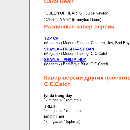
Carol Dean
"QUEEN OF HEARTS" (Juice Newton)
"C'EST LA VIE" (Emmylou Harris)
Различные кавер-версии
TOP CA
(Megamix) Modern Talking, Cccatch, Joy, Bad Boy
SHAYLA –TRISH — SY BAN
(Megamix) Modern Talking, C.C.Catch
SHAYLA – PHILIP HUY
(Megamix) Bad Boys Blue, C.C.Catch
Кавер-версии других проекто
C.C.Catch
lynda trang day
"kimigasuki" (optimal)
TRIZH
"kimigasuki" (optimal)
NGOC LAN
"kimigasuki” (optimal)