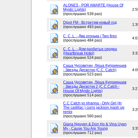
ALONES - POR AMARTE (House Of
Mystic Lights)
2:5
(прослушано 539 раз)
Dipol FM - Встретим новый год
1:3
(прослушано 493 раз)
C. C. L. - Два огонька / Two fires
4:0
(прослушано 484 раз)
C. C. L. - Дом разбитых сердец
(Heartbreak Hotel)
3:3
(прослушано 524 раз)
Саша Чусовитин, Лёша Куприянцев
- Звезды Дискотек (C.C. Catch)
4:0
(прослушано 523 раз)
Саша Чусовитин, Лёша Куприянцев
- Звезды Дискотек 2 (C.C.Catch -
3:2
House Of Mystic Lights)
(прослушано 514 раз)
C.C Catch vs rihanna - Only Girl (In
The cadillac ) curro jackson mash up
3:2
remix
(прослушано 560 раз)
Giana Nguyen & Don Ho & Vina Uyen
My - Cause You Are Young
3:3
(прослушано 712 раз)