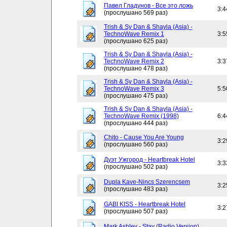
Павел Гладунов - Все это ложь
3:4
(прослушано 569 раз)
Trish & Sy Dan & Shayla (Asia) -
TechnoWave Remix 1
3:5
(прослушано 625 раз)
Trish & Sy Dan & Shayla (Asia) -
TechnoWave Remix 2
3:3
(прослушано 478 раз)
Trish & Sy Dan & Shayla (Asia) -
TechnoWave Remix 3
5:5
(прослушано 475 раз)
Trish & Sy Dan & Shayla (Asia) -
TechnoWave Remix (1998)
6:4
(прослушано 444 раз)
Chito - Cause You Are Young
3:2
(прослушано 560 раз)
Дуэт Ужгород - Heartbreak Hotel
3:3
(прослушано 502 раз)
Dupla Kave-Nincs Szerencsem
3:2
(прослушано 483 раз)
GABI KISS - Heartbreak Hotel
3:2
(прослушано 507 раз)
Mark Ashley - Stay (Radio Version)