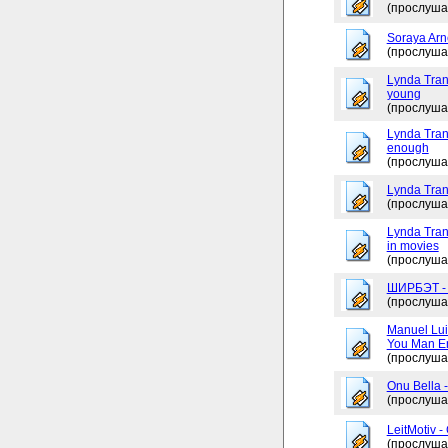
(прослуша
Soraya Arne
(прослуша
Lynda Tran
young
(прослуша
Lynda Trang
enough
(прослуша
Lynda Tran
(прослуша
Lynda Tran
in movies
(прослуша
ШИРБЭТ 
(прослуша
Manuel Lui
You Man En
(прослуша
Onu Bella 
(прослуша
LeitMotiv 
(прослуша