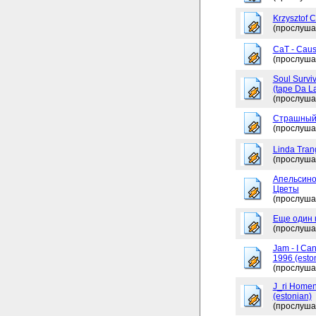
Krzysztof 
(прослуша
CaT - Caus
(прослуша
Soul Surviv
(tape Da L
(прослуша
Страшный
(прослуша
Linda Tran
(прослуша
Апельсино
Цветы
(прослуша
Еще один 
(прослуша
Jam - I Ca
1996 (esto
(прослуша
J_ri Homen
(estonian)
(прослуша