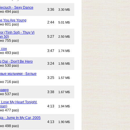
Cieciuch - Sexy Dance
3:36
3.30 МБ
но 494 раз)
e You Are Young
2:44
5.01 МБ
но 601 раз)
or (Tinh Sot) - Thuy Vi
an 50)
5:27
2.50 МБ
но 755 раз)
 сон
3:47
1.74 МБ
но 493 раз)
g Dai - Don't Be Hero
3:24
1.56 МБ
но 530 раз)
вые мальчики - Белые
3:25
1.57 МБ
но 716 раз)
кавер
3:38
1.67 МБ
но 537 раз)
n Lose My Heart Tonight,
nian)
4:13
1.94 МБ
но 477 раз)
ja - Jump In My Car, 2005
4:13
1.90 МБ
но 498 раз)