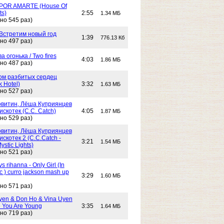
POR AMARTE (House Of
ts)
2:55
1.34 МБ
но 545 раз)
 Встретим новый год
1:39
776.13 Кб
но 497 раз)
Два огонька / Two fires
4:03
1.86 МБ
но 487 раз)
 Дом разбитых сердец
k Hotel)
3:32
1.63 МБ
но 527 раз)
витин, Лёша Куприянцев
искотек (C.C. Catch)
4:05
1.87 МБ
но 529 раз)
витин, Лёша Куприянцев
искотек 2 (C.C.Catch -
3:21
1.54 МБ
stic Lights)
но 521 раз)
s rihanna - Only Girl (In
c ) curro jackson mash up
3:29
1.60 МБ
но 571 раз)
yen & Don Ho & Vina Uyen
 You Are Young
3:35
1.64 МБ
но 719 раз)