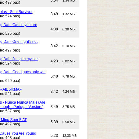
3:54
1.34 МБ
но 497 раз)
las - Soul Survivor
3:49
1.32 МБ
но 574 раз)
g Dai - Cause you are
4:38
6.38 МБ
но 525 раз)
 Dai - One night's not
3:42
5.10 МБ
но 497 раз)
g Dai - Jump in my car
4:23
6.02 МБ
но 524 раз)
g Dai - Good guys only win
5:40
7.78 МБ
но 629 раз)
- «АШЫКМА»
3:42
4.24 МБ
но 541 раз)
s - Nunca Nunca Mais (Are
ough - Portugal Version )
3:49
8.75 МБ
но 537 раз)
- Minu Sber FIAT
5:39
6.50 МБ
но 497 раз)
- Cause You Are Young
5:23
12.33 МБ
но 498 раз)