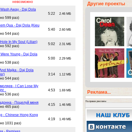
невозможно
Другие проекты
 Wash Away - Daj Dola
5:22
2.46 МБ
но 599 раз)
em Qua - Daj Dola (Kieu
5:40
2.60 МБ
но 544 раз)
Hole In My Soul (Lilian)
5:02
2.31 МБ
но 592 раз)
Were Young - Daj Dola
5:00
2.29 МБ
но 538 раз)
And Majka - Daj Dola
er)
3:14
1.12 МБ
но 544 раз)
моляев - I Can Lose My
ht ..
4:53
1.69 МБ
Реклама...
но 536 раз)
На правах рекламы
адонна - Поцелуй меня
4:15
1.46 МБ
но 465 раз)
g - Chinese Hong Kong
4:19
1.49 МБ
но 1031 раз)
ва - Remixes