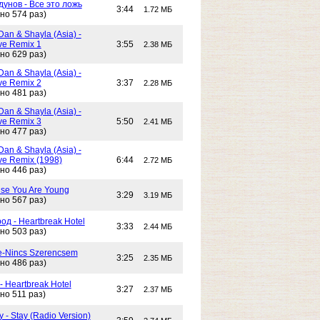
унов - Все это ложь
3:44
1.72 МБ
но 574 раз)
Dan & Shayla (Asia) -
e Remix 1
3:55
2.38 МБ
но 629 раз)
Dan & Shayla (Asia) -
e Remix 2
3:37
2.28 МБ
но 481 раз)
Dan & Shayla (Asia) -
e Remix 3
5:50
2.41 МБ
но 477 раз)
Dan & Shayla (Asia) -
e Remix (1998)
6:44
2.72 МБ
но 446 раз)
use You Are Young
3:29
3.19 МБ
но 567 раз)
од - Heartbreak Hotel
3:33
2.44 МБ
но 503 раз)
e-Nincs Szerencsem
3:25
2.35 МБ
но 486 раз)
- Heartbreak Hotel
3:27
2.37 МБ
но 511 раз)
 - Stay (Radio Version)