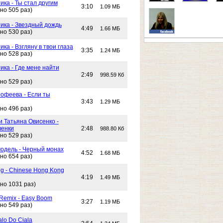
ика - Ты стал другим
3:10
1.09 МБ
но 505 раз)
тика - Звездный дождь
4:49
1.66 МБ
но 530 раз)
ика - Взгляну в твои глаза
3:35
1.24 МБ
но 528 раз)
ика - Где мене найти
2:49
998.59 Кб
но 529 раз)
офеева - Если ты
3:43
1.29 МБ
но 496 раз)
и Татьяна Овисенко -
ченки
2:48
988.80 Кб
но 529 раз)
одель - Черный монах
4:52
1.68 МБ
но 654 раз)
g - Chinese Hong Kong
4:19
1.49 МБ
но 1031 раз)
 Remix - Easy Boom
3:27
1.19 МБ
но 549 раз)
alo Do Ciala