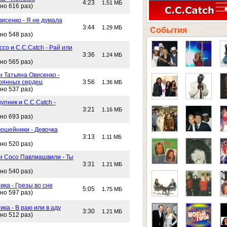
4:23
1.51 МБ
но 616 раз)
исенко - Я не думала
3:44
1.29 МБ
События
но 548 раз)
со и C.C.Catch - Рай или
3:36
1.24 МБ
но 565 раз)
и Татьяна Овисенко -
рянных сердец
3:56
1.36 МБ
но 537 раз)
упник и C.C.Catch -
3:21
1.16 МБ
но 693 раз)
ошейники - Девочка
3:13
1.11 МБ
но 520 раз)
 и Сосо Павлиашвили - Ты
3:31
1.21 МБ
но 540 раз)
ика - Грезы во сне
5:05
1.75 МБ
но 597 раз)
ика - В раю или в аду
3:30
1.21 МБ
но 512 раз)