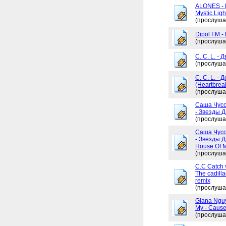
ALONES - 
Mystic Ligh
(прослуша
Dipol FM -
(прослуша
C. C. L. - 
(прослуша
C. C. L. -
(Heartbrea
(прослуша
Саша Чусо
- Звезды Д
(прослуша
Саша Чусо
- Звезды Д
House Of My
(прослуша
C.C Catch v
The cadilla
remix
(прослуша
Giana Ngu
My - Cause
(прослуша