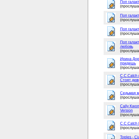
Поп галакт
(прослуша
Поп галак
(прослуша
Поп галакт
(прослуша
Поп галакт
любовь
(прослуша
Ирина Дор
придешь
(прослуша
C.C.Catch 
Стоят дев
(прослуша
Седьмая м
(прослуша
Cally Kwon
Version
(прослуша
C.C.Catch
(прослуша
Toples - Ci