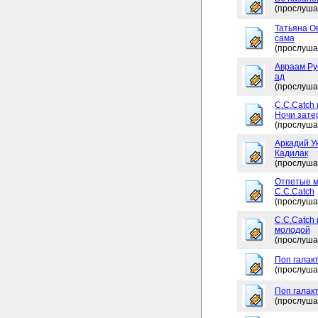
(прослуша
Татьяна Ов
сама
(прослуша
Авраам Рус
ад
(прослуша
C.C.Catch 
Ночи зате
(прослуша
Аркадий Ук
Кадилак
(прослуша
Отпетые м
C.C.Catch
(прослуша
C.C.Catch
молодой
(прослуша
Поп галакт
(прослуша
Поп галакт
(прослуша