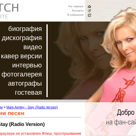
На главную
Контакты
В избранное
биография
дискография
видео
кавер версии
интервью
фотогалерея
автографы
гостевая
ии
»
Mark Ashley - Stay (Radio Version)
ии песен
Stay (Radio Version)
браузере не установлен Флеш, прослушивание