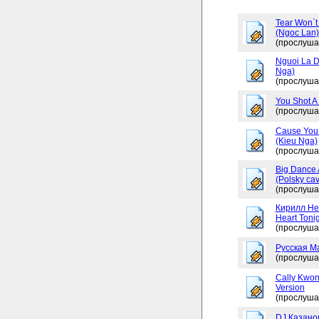
Tear Won`t
(Ngoc Lan)
(прослуша
Nguoi La D
Nga)
(прослуша
You Shot A 
(прослуша
Cause You 
(Kieu Nga)
(прослуша
Big Dance 
(Polsky cav
(прослуша
Кирилл Не
Heart Tonig
(прослуша
Русская М
(прослуша
Cally Kwon
Version
(прослуша
DJ Казано