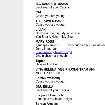
BIG DANCE @ MAJKA
Backseat of your Cadillac
CAT
Cause you are young
THE POWER BAND
Cause you are young
LILIAN
Don't wait too long My lucky star
You Shot A Hole In My Soul
MARY ROSS
одновременно с C.C.Catch спела песни на неме
Jump in my car
I can lose my heart tonight
One night's not enough
Toples
Heaven And Hell
VINA-HELENA--VEE PHUONG-TRAM ANH-
MEDLEY CCCATCH
Lora(ex wassabi)
Cause you are young
ONU BELLA
Backseat of your Cadillac
Krzysztof Cieciuch
I can lose my heart tonight
Soraya Arnelas