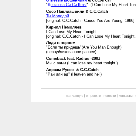
Отпетые мошенники
& CCCATCH
"
Девчонка Си Си Кетч
" (I Can Lose My Heart Toni
Сосо Павлиашвили & C.C.Catch
Ты Молодой
[original: C.C.Catch - Cause You Are Young, 1986]
Кирилл Немоляев
I Can Lose My Heart Tonight
[original: C.C.Catch - I Can Lose My Heart Tonight
Леди в черном
"Если ты придешь"(Are You Man Enough)
(неопубликованное раннее)
Comeback feat. Radius -2003
Мы с вами (I can lose my heart tonight.)
Авраам Руссо & C.C.Catch
"Рай или ад" (Heaven and hell)
на главную
|
о проекте
|
новости
|
контакты
|