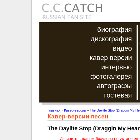
биография
дискография
видео
кавер версии
интервью
фотогалерея
автографы
гостевая
Главная
»
Кавер-версии
»
The Daylite Stop (Draggin My He
Кавер-версии песен
The Daylite Stop (Draggin My Hear
Извините в вашем браузере не установл