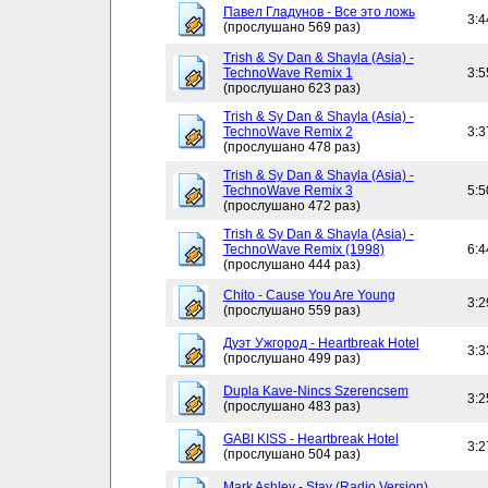
Павел Гладунов - Все это ложь
3:4
(прослушано 569 раз)
Trish & Sy Dan & Shayla (Asia) -
TechnoWave Remix 1
3:5
(прослушано 623 раз)
Trish & Sy Dan & Shayla (Asia) -
TechnoWave Remix 2
3:3
(прослушано 478 раз)
Trish & Sy Dan & Shayla (Asia) -
TechnoWave Remix 3
5:5
(прослушано 472 раз)
Trish & Sy Dan & Shayla (Asia) -
TechnoWave Remix (1998)
6:4
(прослушано 444 раз)
Chito - Cause You Are Young
3:2
(прослушано 559 раз)
Дуэт Ужгород - Heartbreak Hotel
3:3
(прослушано 499 раз)
Dupla Kave-Nincs Szerencsem
3:2
(прослушано 483 раз)
GABI KISS - Heartbreak Hotel
3:2
(прослушано 504 раз)
Mark Ashley - Stay (Radio Version)