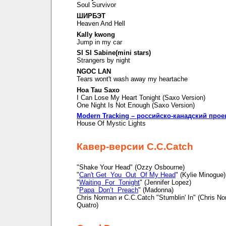
Soul Survivor
ШИРБЭТ
Heaven And Hell
Kally kwong
Jump in my car
SI SI Sabine(mini stars)
Strangers by night
NGOC LAN
Tears wont't wash away my heartache
Hoa Tau Saxo
I Can Lose My Heart Tonight (Saxo Version)
One Night Is Not Enough (Saxo Version)
Modern Tracking – российско-канадский прое
House Of Mystic Lights
Кавер-версии C.C.Catch
"Shake Your Head" (Ozzy Osbourne)
"
Can't Get You Out Of My Head
" (Kylie Minogue)
"
Waiting For Tonight
" (Jennifer Lopez)
"
Papa Don’t Preach
" (Madonna)
Chris Norman и C.C.Catch "Stumblin' In" (Chris N
Quatro)