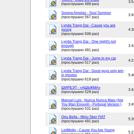
3:5
(прослушано 489 раз)
Soraya Arnelas - Soul Survivor
3:4
(прослушано 567 раз)
Lynda Trang Dai - Cause you are
young
4:3
(прослушано 508 раз)
Lynda Trang Dai - One night's not
enough
3:4
(прослушано 491 раз)
Lynda Trang Dai - Jump in my car
4:2
(прослушано 517 раз)
Lynda Trang Dai - Good guys only win
in movies
5:4
(прослушано 619 раз)
ШИРБЭТ - «АШЫКМА»
3:4
(прослушано 529 раз)
Manuel Luis - Nunca Nunca Mais (Are
You Man Enough - Portugal Version )
3:4
(прослушано 531 раз)
Onu Bella - Minu Sber FIAT
5:3
(прослушано 491 раз)
LeitMotiv - Cause You Are Young
5:2