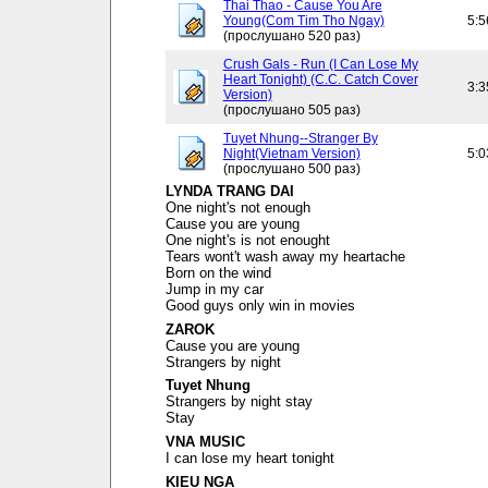
Thai Thao - Cause You Are
Young(Com Tim Tho Ngay)
5:5
(прослушано 520 раз)
Crush Gals - Run (I Can Lose My
Heart Tonight) (C.C. Catch Cover
3:3
Version)
(прослушано 505 раз)
Tuyet Nhung--Stranger By
Night(Vietnam Version)
5:0
(прослушано 500 раз)
LYNDA TRANG DAI
One night's not enough
Cause you are young
One night's is not enought
Tears wont't wash away my heartache
Born on the wind
Jump in my car
Good guys only win in movies
ZAROK
Cause you are young
Strangers by night
Tuyet Nhung
Strangers by night stay
Stay
VNA MUSIC
I can lose my heart tonight
KIEU NGA