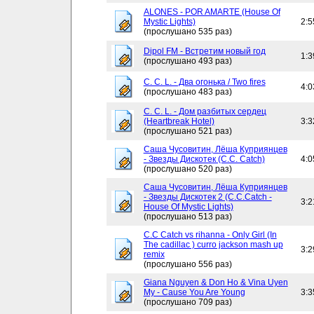
ALONES - POR AMARTE (House Of
Mystic Lights)
2:5
(прослушано 535 раз)
Dipol FM - Встретим новый год
1:3
(прослушано 493 раз)
C. C. L. - Два огонька / Two fires
4:0
(прослушано 483 раз)
C. C. L. - Дом разбитых сердец
(Heartbreak Hotel)
3:3
(прослушано 521 раз)
Саша Чусовитин, Лёша Куприянцев
- Звезды Дискотек (C.C. Catch)
4:0
(прослушано 520 раз)
Саша Чусовитин, Лёша Куприянцев
- Звезды Дискотек 2 (C.C.Catch -
3:2
House Of Mystic Lights)
(прослушано 513 раз)
C.C Catch vs rihanna - Only Girl (In
The cadillac ) curro jackson mash up
3:2
remix
(прослушано 556 раз)
Giana Nguyen & Don Ho & Vina Uyen
My - Cause You Are Young
3:3
(прослушано 709 раз)