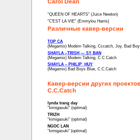
Carol Dean
"QUEEN OF HEARTS" (Juice Newton)
"C'EST LA VIE" (Emmylou Harris)
Различные кавер-версии
TOP CA
(Megamix) Modern Talking, Cccatch, Joy, Bad Boy
SHAYLA –TRISH — SY BAN
(Megamix) Modern Talking, C.C.Catch
SHAYLA – PHILIP HUY
(Megamix) Bad Boys Blue, C.C.Catch
Кавер-версии других проекто
C.C.Catch
lynda trang day
"kimigasuki" (optimal)
TRIZH
"kimigasuki" (optimal)
NGOC LAN
"kimigasuki” (optimal)