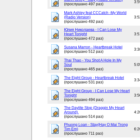
3:5
(прослушано 497 раз)
Mark Ashley feat CCCatch -My World
(Radio Version)
3:5
(прослушано 492 раз)
Юлия Николаева - I Can Lose My
Heart Tonight
3:5
(прослушано 472 раз)
Susana Marron - Heartbreak Hotel
3:3
(прослушано 512 раз)
Thai Thao - You Shot A Hole In My
Soul
5:0
(прослушано 465 раз)
The Eight Group - Heartbreak Hotel
3:3
(прослушано 531 раз)
The Eight Group - I Can Lose My Heart
Tonight
3:5
(прослушано 494 раз)
The Daylite Stop (Draggin My Heart
Around).
4:2
(прослушано 514 раз)
Phuong Loan - Stay(Hay O Mai Trong
Tim Em)
6:2
(прослушано 711 раз)