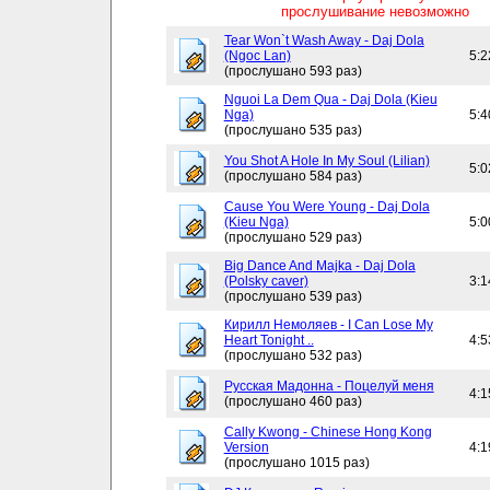
прослушивание невозможно
Tear Won`t Wash Away - Daj Dola
(Ngoc Lan)
5:2
(прослушано 593 раз)
Nguoi La Dem Qua - Daj Dola (Kieu
Nga)
5:4
(прослушано 535 раз)
You Shot A Hole In My Soul (Lilian)
5:0
(прослушано 584 раз)
Cause You Were Young - Daj Dola
(Kieu Nga)
5:0
(прослушано 529 раз)
Big Dance And Majka - Daj Dola
(Polsky caver)
3:1
(прослушано 539 раз)
Кирилл Немоляев - I Can Lose My
Heart Tonight ..
4:5
(прослушано 532 раз)
Русская Мадонна - Поцелуй меня
4:1
(прослушано 460 раз)
Cally Kwong - Chinese Hong Kong
Version
4:1
(прослушано 1015 раз)