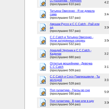
DJ Казанова - Remixes
4:2
(прослушано 610 раз)
Татьяна Овисенко - Я не думала
сама
3:4
(прослушано 537 раз)
Авраам Руссо и C.C.Catch - Рай или
ад
3:3
(прослушано 557 раз)
C.C.Catch и Татьяна Овисенко -
Ночи затерянных сердец
3:5
(прослушано 532 раз)
Аркадий Укупник и C.C.Catch -
Кадилак
3:2
(прослушано 680 раз)
Отпетые мошейники - Девочка
C.C.Catch
3:1
(прослушано 509 раз)
C.C.Catch и Сосо Павлиашвили - Ты
молодой
3:3
(прослушано 528 раз)
Поп галактика - Грезы во сне
5:0
(прослушано 590 раз)
Поп галактика - В раю или в аду
3:3
(прослушано 504 раз)