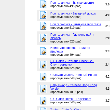
Поп галактика - Ты стал другим
3:1
(прослушано 495 раз)
Поп галактика - Звездный дождь
4:4
(прослушано 520 раз)
Поп галактика - Взгляну в твои глаза
3:3
(прослушано 519 раз)
Поп галактика - Где мене найти
любовь
2:4
(прослушано 525 раз)
Ирина Дорофеева - Если ты
придешь
3:4
(прослушано 494 раз)
C.C.Catch и Татьяна Овисенко -
Стоят девченки
2:4
(прослушано 525 раз)
Седьмая модель - Черный монах
4:5
(прослушано 648 раз)
Cally Kwong - Chinese Hong Kong
Version
4:1
(прослушано 1015 раз)
C.C.Catch Remix - Easy Boom
3:2
(прослушано 540 раз)
Toples - Cialo Do Ciala