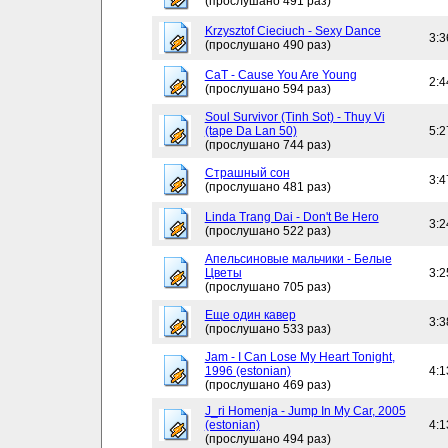
(прослушано 491 раз)
Krzysztof Cieciuch - Sexy Dance
3:3
(прослушано 490 раз)
CaT - Cause You Are Young
2:4
(прослушано 594 раз)
Soul Survivor (Tinh Sot) - Thuy Vi
(tape Da Lan 50)
5:2
(прослушано 744 раз)
Страшный сон
3:4
(прослушано 481 раз)
Linda Trang Dai - Don't Be Hero
3:2
(прослушано 522 раз)
Апельсиновые мальчики - Белые
Цветы
3:2
(прослушано 705 раз)
Еще один кавер
3:3
(прослушано 533 раз)
Jam - I Can Lose My Heart Tonight,
1996 (estonian)
4:1
(прослушано 469 раз)
J_ri Homenja - Jump In My Car, 2005
(estonian)
4:1
(прослушано 494 раз)