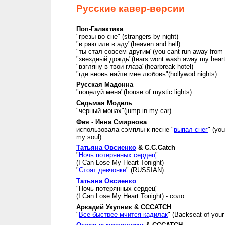
Русские кавер-версии
Поп-Галактика
"грезы во сне" (strangers by night)
"в раю или в аду"(heaven and hell)
"ты стал совсем другим"(you cant run away from i
"звездный дождь"(tears wont wash away my hear
"взгляну в твои глаза"(hearbreak hotel)
"где вновь найти мне любовь"(hollywod nights)
Русская Мадонна
"поцелуй меня"(house of mystic lights)
Седьмая Модель
"черный монах"(jump in my car)
Фея - Инна Смирнова
использовала сэмплы к песне "
выпал снег
" (you
my soul)
Татьяна Овсиенко
& C.C.Catch
"
Ночь потерянных сердец
"
(I Can Lose My Heart Tonight)
"
Стоят девчонки
" (RUSSIAN)
Татьяна Овсиенко
"Ночь потерянных сердец"
(I Can Lose My Heart Tonight) - соло
Аркадий Укупник & CCCATCH
"
Все быстрее мчится кадилак
" (Backseat of your 