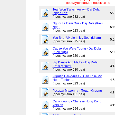
прослушивание невозможно
Tear Won`t Wash Away - Daj Dola
(Ngoc Lan)
5:2
(прослушано 582 раз)
Nguoi La Dem Qua - Daj Dola (Kieu
Nga)
5:4
(прослушано 523 раз)
You Shot A Hole In My Soul (Lilian)
5:0
(прослушано 575 раз)
Cause You Were Young - Daj Dola
(Kieu Nga)
5:0
(прослушано 520 раз)
Big Dance And Majka - Daj Dola
(Polsky caver)
3:1
(прослушано 530 раз)
Кирилл Немоляев - I Can Lose My
Heart Tonight ..
4:5
(прослушано 523 раз)
Русская Мадонна - Поцелуй меня
4:1
(прослушано 451 раз)
Cally Kwong - Chinese Hong Kong
Version
4:1
(прослушано 994 раз)