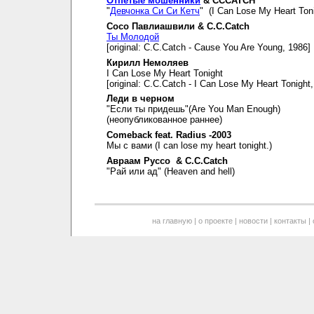
Отпетые мошенники
& CCCATCH
"
Девчонка Си Си Кетч
" (I Can Lose My Heart Toni
Сосо Павлиашвили & C.C.Catch
Ты Молодой
[original: C.C.Catch - Cause You Are Young, 1986]
Кирилл Немоляев
I Can Lose My Heart Tonight
[original: C.C.Catch - I Can Lose My Heart Tonight
Леди в черном
"Если ты придешь"(Are You Man Enough)
(неопубликованное раннее)
Comeback feat. Radius -2003
Мы с вами (I can lose my heart tonight.)
Авраам Руссо & C.C.Catch
"Рай или ад" (Heaven and hell)
на главную
|
о проекте
|
новости
|
контакты
|