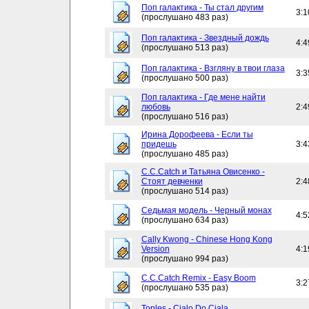
Поп галактика - Ты стал другим
3:1
(прослушано 483 раз)
Поп галактика - Звездный дождь
4:4
(прослушано 513 раз)
Поп галактика - Взгляну в твои глаза
3:3
(прослушано 500 раз)
Поп галактика - Где мене найти
любовь
2:4
(прослушано 516 раз)
Ирина Дорофеева - Если ты
придешь
3:4
(прослушано 485 раз)
C.C.Catch и Татьяна Овисенко -
Стоят девченки
2:4
(прослушано 514 раз)
Седьмая модель - Черный монах
4:5
(прослушано 634 раз)
Cally Kwong - Chinese Hong Kong
Version
4:1
(прослушано 994 раз)
C.C.Catch Remix - Easy Boom
3:2
(прослушано 535 раз)
Toples - Cialo Do Ciala