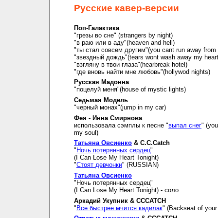
Русские кавер-версии
Поп-Галактика
"грезы во сне" (strangers by night)
"в раю или в аду"(heaven and hell)
"ты стал совсем другим"(you cant run away from i
"звездный дождь"(tears wont wash away my hear
"взгляну в твои глаза"(hearbreak hotel)
"где вновь найти мне любовь"(hollywod nights)
Русская Мадонна
"поцелуй меня"(house of mystic lights)
Седьмая Модель
"черный монах"(jump in my car)
Фея - Инна Смирнова
использовала сэмплы к песне "
выпал снег
" (you
my soul)
Татьяна Овсиенко
& C.C.Catch
"
Ночь потерянных сердец
"
(I Can Lose My Heart Tonight)
"
Стоят девчонки
" (RUSSIAN)
Татьяна Овсиенко
"Ночь потерянных сердец"
(I Can Lose My Heart Tonight) - соло
Аркадий Укупник & CCCATCH
"
Все быстрее мчится кадилак
" (Backseat of your 