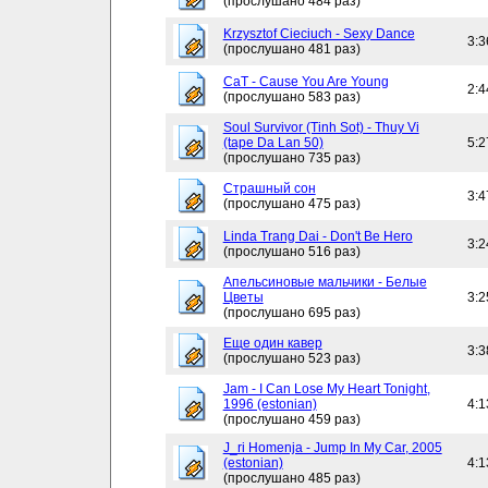
(прослушано 484 раз)
Krzysztof Cieciuch - Sexy Dance
3:3
(прослушано 481 раз)
CaT - Cause You Are Young
2:4
(прослушано 583 раз)
Soul Survivor (Tinh Sot) - Thuy Vi
(tape Da Lan 50)
5:2
(прослушано 735 раз)
Страшный сон
3:4
(прослушано 475 раз)
Linda Trang Dai - Don't Be Hero
3:2
(прослушано 516 раз)
Апельсиновые мальчики - Белые
Цветы
3:2
(прослушано 695 раз)
Еще один кавер
3:3
(прослушано 523 раз)
Jam - I Can Lose My Heart Tonight,
1996 (estonian)
4:1
(прослушано 459 раз)
J_ri Homenja - Jump In My Car, 2005
(estonian)
4:1
(прослушано 485 раз)