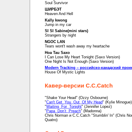
Soul Survivor
ШИРБЭТ
Heaven And Hell
Kally kwong
Jump in my car
SI SI Sabine(mini stars)
Strangers by night
NGOC LAN
Tears wont't wash away my heartache
Hoa Tau Saxo
I Can Lose My Heart Tonight (Saxo Version)
One Night Is Not Enough (Saxo Version)
Modern Tracking – российско-канадский прое
House Of Mystic Lights
Кавер-версии C.C.Catch
"Shake Your Head" (Ozzy Osbourne)
"
Can't Get You Out Of My Head
" (Kylie Minogue)
"
Waiting For Tonight
" (Jennifer Lopez)
"
Papa Don’t Preach
" (Madonna)
Chris Norman и C.C.Catch "Stumblin' In" (Chris N
Quatro)