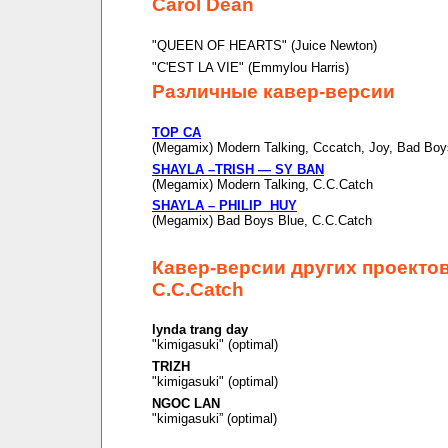
Carol Dean
"QUEEN OF HEARTS" (Juice Newton)
"C'EST LA VIE" (Emmylou Harris)
Различные кавер-версии
TOP CA
(Megamix) Modern Talking, Cccatch, Joy, Bad Boy
SHAYLA –TRISH — SY BAN
(Megamix) Modern Talking, C.C.Catch
SHAYLA – PHILIP HUY
(Megamix) Bad Boys Blue, C.C.Catch
Кавер-версии других проекто
C.C.Catch
lynda trang day
"kimigasuki" (optimal)
TRIZH
"kimigasuki" (optimal)
NGOC LAN
"kimigasuki” (optimal)