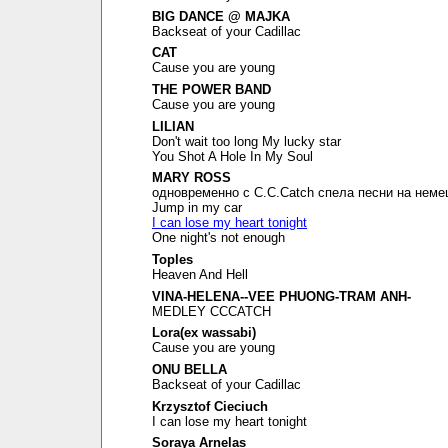
BIG DANCE @ MAJKA
Backseat of your Cadillac
CAT
Cause you are young
THE POWER BAND
Cause you are young
LILIAN
Don't wait too long My lucky star
You Shot A Hole In My Soul
MARY ROSS
одновременно с C.C.Catch спела песни на неме
Jump in my car
I can lose my heart tonight
One night's not enough
Toples
Heaven And Hell
VINA-HELENA--VEE PHUONG-TRAM ANH-
MEDLEY CCCATCH
Lora(ex wassabi)
Cause you are young
ONU BELLA
Backseat of your Cadillac
Krzysztof Cieciuch
I can lose my heart tonight
Soraya Arnelas