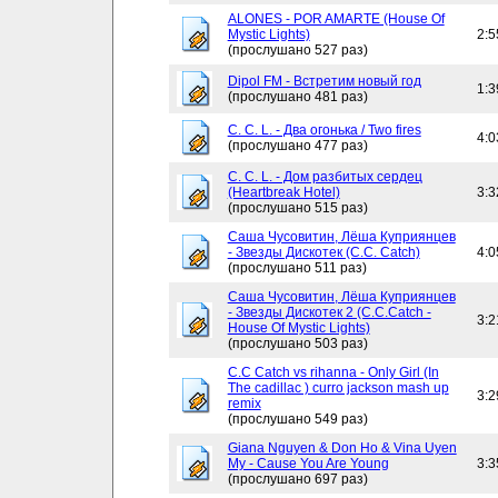
ALONES - POR AMARTE (House Of
Mystic Lights)
2:5
(прослушано 527 раз)
Dipol FM - Встретим новый год
1:3
(прослушано 481 раз)
C. C. L. - Два огонька / Two fires
4:0
(прослушано 477 раз)
C. C. L. - Дом разбитых сердец
(Heartbreak Hotel)
3:3
(прослушано 515 раз)
Саша Чусовитин, Лёша Куприянцев
- Звезды Дискотек (C.C. Catch)
4:0
(прослушано 511 раз)
Саша Чусовитин, Лёша Куприянцев
- Звезды Дискотек 2 (C.C.Catch -
3:2
House Of Mystic Lights)
(прослушано 503 раз)
C.C Catch vs rihanna - Only Girl (In
The cadillac ) curro jackson mash up
3:2
remix
(прослушано 549 раз)
Giana Nguyen & Don Ho & Vina Uyen
My - Cause You Are Young
3:3
(прослушано 697 раз)