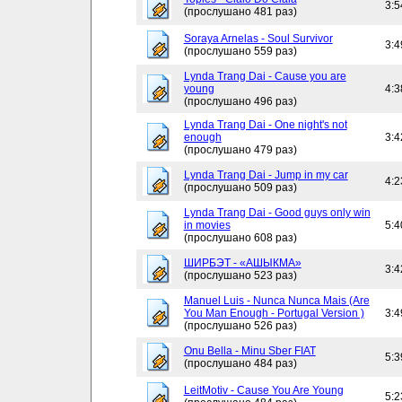
3:5
(прослушано 481 раз)
Soraya Arnelas - Soul Survivor
3:4
(прослушано 559 раз)
Lynda Trang Dai - Cause you are
young
4:3
(прослушано 496 раз)
Lynda Trang Dai - One night's not
enough
3:4
(прослушано 479 раз)
Lynda Trang Dai - Jump in my car
4:2
(прослушано 509 раз)
Lynda Trang Dai - Good guys only win
in movies
5:4
(прослушано 608 раз)
ШИРБЭТ - «АШЫКМА»
3:4
(прослушано 523 раз)
Manuel Luis - Nunca Nunca Mais (Are
You Man Enough - Portugal Version )
3:4
(прослушано 526 раз)
Onu Bella - Minu Sber FIAT
5:3
(прослушано 484 раз)
LeitMotiv - Cause You Are Young
5:2