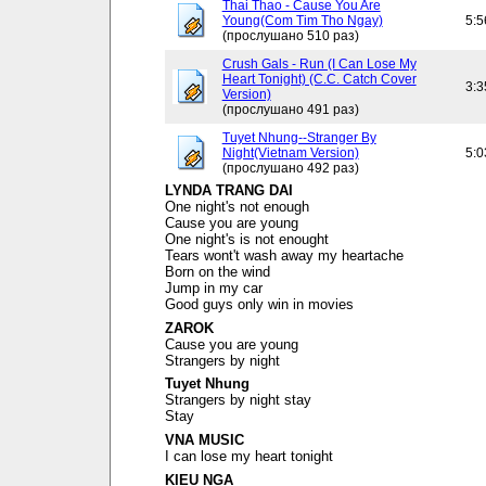
Thai Thao - Cause You Are
Young(Com Tim Tho Ngay)
5:5
(прослушано 510 раз)
Crush Gals - Run (I Can Lose My
Heart Tonight) (C.C. Catch Cover
3:3
Version)
(прослушано 491 раз)
Tuyet Nhung--Stranger By
Night(Vietnam Version)
5:0
(прослушано 492 раз)
LYNDA TRANG DAI
One night's not enough
Cause you are young
One night's is not enought
Tears wont't wash away my heartache
Born on the wind
Jump in my car
Good guys only win in movies
ZAROK
Cause you are young
Strangers by night
Tuyet Nhung
Strangers by night stay
Stay
VNA MUSIC
I can lose my heart tonight
KIEU NGA