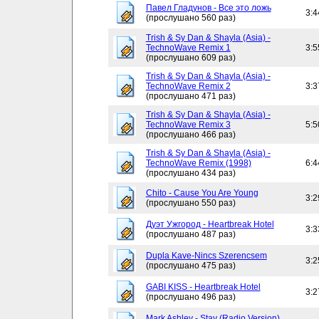
Павел Гладунов - Все это ложь
3:4
(прослушано 560 раз)
Trish & Sy Dan & Shayla (Asia) -
TechnoWave Remix 1
3:5
(прослушано 609 раз)
Trish & Sy Dan & Shayla (Asia) -
TechnoWave Remix 2
3:3
(прослушано 471 раз)
Trish & Sy Dan & Shayla (Asia) -
TechnoWave Remix 3
5:5
(прослушано 466 раз)
Trish & Sy Dan & Shayla (Asia) -
TechnoWave Remix (1998)
6:4
(прослушано 434 раз)
Chito - Cause You Are Young
3:2
(прослушано 550 раз)
Дуэт Ужгород - Heartbreak Hotel
3:3
(прослушано 487 раз)
Dupla Kave-Nincs Szerencsem
3:2
(прослушано 475 раз)
GABI KISS - Heartbreak Hotel
3:2
(прослушано 496 раз)
Mark Ashley - Stay (Radio Version)