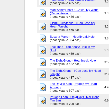
3:5
(прослушано 485 раз)
Mark Ashley feat CCCatch -My World
(Radio Version)
3:5
(прослушано 486 раз)
Юлия Николаева - I Can Lose My
Heart Tonight
3:5
(прослушано 466 раз)
Susana Marron - Heartbreak Hotel
3:3
(прослушано 504 раз)
Thai Thao - You Shot A Hole In My
Soul
5:0
(прослушано 459 раз)
The Eight Group - Heartbreak Hotel
3:3
(прослушано 522 раз)
The Eight Group - I Can Lose My Heart
Tonight
3:5
(прослушано 487 раз)
The Daylite Stop (Draggin My Heart
Around).
4:2
(прослушано 507 раз)
Phuong Loan - Stay(Hay O Mai Trong
Tim Em)
6:2
(прослушано 700 раз)