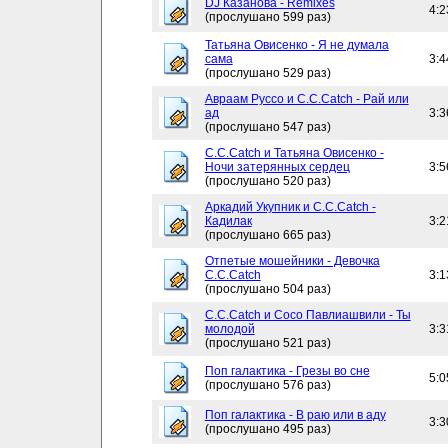
DJ Казанова - Remixes
4:2
(прослушано 599 раз)
Татьяна Овисенко - Я не думала
сама
3:4
(прослушано 529 раз)
Авраам Руссо и C.C.Catch - Рай или
ад
3:3
(прослушано 547 раз)
C.C.Catch и Татьяна Овисенко -
Ночи затерянных сердец
3:5
(прослушано 520 раз)
Аркадий Укупник и C.C.Catch -
Кадилак
3:2
(прослушано 665 раз)
Отпетые мошейники - Девочка
C.C.Catch
3:1
(прослушано 504 раз)
C.C.Catch и Сосо Павлиашвили - Ты
молодой
3:3
(прослушано 521 раз)
Поп галактика - Грезы во сне
5:0
(прослушано 576 раз)
Поп галактика - В раю или в аду
3:3
(прослушано 495 раз)