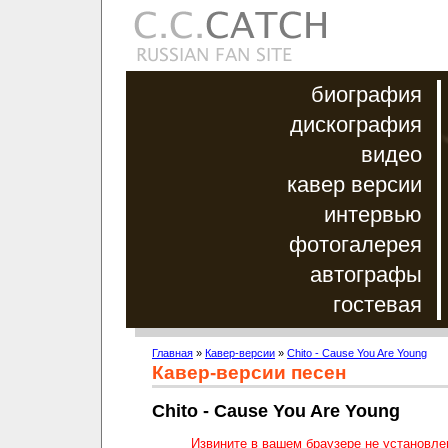
биография
дискография
видео
кавер версии
интервью
фотогалерея
автографы
гостевая
Главная
»
Кавер-версии
»
Chito - Cause You Are Young
Кавер-версии песен
Chito - Cause You Are Young
Извините в вашем браузере не установл