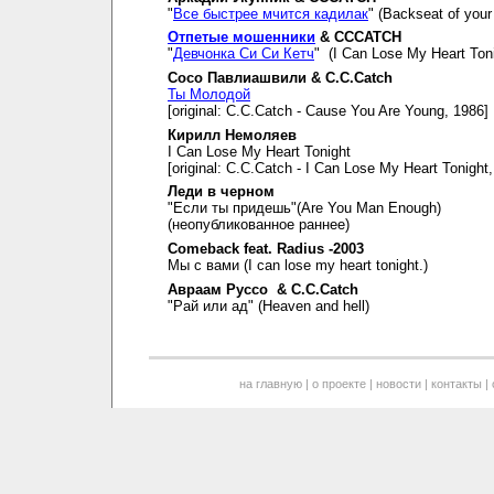
"
Все быстрее мчится кадилак
" (Backseat of your 
Отпетые мошенники
& CCCATCH
"
Девчонка Си Си Кетч
" (I Can Lose My Heart Toni
Сосо Павлиашвили & C.C.Catch
Ты Молодой
[original: C.C.Catch - Cause You Are Young, 1986]
Кирилл Немоляев
I Can Lose My Heart Tonight
[original: C.C.Catch - I Can Lose My Heart Tonight
Леди в черном
"Если ты придешь"(Are You Man Enough)
(неопубликованное раннее)
Comeback feat. Radius -2003
Мы с вами (I can lose my heart tonight.)
Авраам Руссо & C.C.Catch
"Рай или ад" (Heaven and hell)
на главную
|
о проекте
|
новости
|
контакты
|