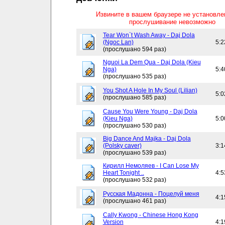
Извините в вашем браузере не установл
прослушивание невозможно
Tear Won`t Wash Away - Daj Dola
(Ngoc Lan)
5:2
(прослушано 594 раз)
Nguoi La Dem Qua - Daj Dola (Kieu
Nga)
5:4
(прослушано 535 раз)
You Shot A Hole In My Soul (Lilian)
5:0
(прослушано 585 раз)
Cause You Were Young - Daj Dola
(Kieu Nga)
5:0
(прослушано 530 раз)
Big Dance And Majka - Daj Dola
(Polsky caver)
3:1
(прослушано 539 раз)
Кирилл Немоляев - I Can Lose My
Heart Tonight ..
4:5
(прослушано 532 раз)
Русская Мадонна - Поцелуй меня
4:1
(прослушано 461 раз)
Cally Kwong - Chinese Hong Kong
Version
4:1