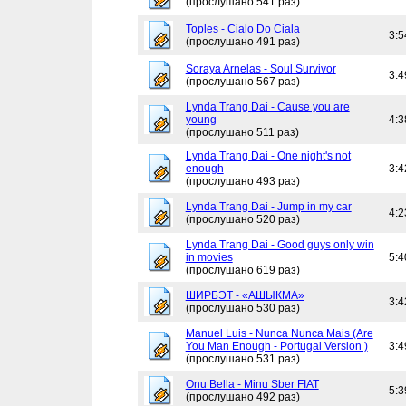
(прослушано 541 раз)
Toples - Cialo Do Ciala
3:5
(прослушано 491 раз)
Soraya Arnelas - Soul Survivor
3:4
(прослушано 567 раз)
Lynda Trang Dai - Cause you are
young
4:3
(прослушано 511 раз)
Lynda Trang Dai - One night's not
enough
3:4
(прослушано 493 раз)
Lynda Trang Dai - Jump in my car
4:2
(прослушано 520 раз)
Lynda Trang Dai - Good guys only win
in movies
5:4
(прослушано 619 раз)
ШИРБЭТ - «АШЫКМА»
3:4
(прослушано 530 раз)
Manuel Luis - Nunca Nunca Mais (Are
You Man Enough - Portugal Version )
3:4
(прослушано 531 раз)
Onu Bella - Minu Sber FIAT
5:3
(прослушано 492 раз)