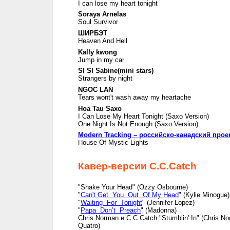
I can lose my heart tonight
Soraya Arnelas
Soul Survivor
ШИРБЭТ
Heaven And Hell
Kally kwong
Jump in my car
SI SI Sabine(mini stars)
Strangers by night
NGOC LAN
Tears wont't wash away my heartache
Hoa Tau Saxo
I Can Lose My Heart Tonight (Saxo Version)
One Night Is Not Enough (Saxo Version)
Modern Tracking – российско-канадский прое
House Of Mystic Lights
Кавер-версии C.C.Catch
"Shake Your Head" (Ozzy Osbourne)
"
Can't Get You Out Of My Head
" (Kylie Minogue)
"
Waiting For Tonight
" (Jennifer Lopez)
"
Papa Don’t Preach
" (Madonna)
Chris Norman и C.C.Catch "Stumblin' In" (Chris N
Quatro)