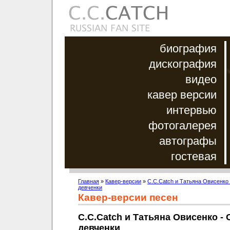
биография
дискография
видео
кавер версии
интервью
фотогалерея
автографы
гостевая
Главная
»
Кавер-версии
»
C.C.Catch и Татьяна Овисенко 
девченки
Кавер-версии песен
C.C.Catch и Татьяна Овисенко - 
девченки