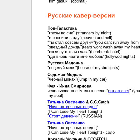
"kimigasuki” (optimal)
Русские кавер-версии
Поп-Галактика
"грезы во сне" (strangers by night)
"в раю или в аду"(heaven and hell)
"ты стал совсем другим"(you cant run away from i
"звездный дождь"(tears wont wash away my hear
"взгляну в твои глаза"(hearbreak hotel)
"где вновь найти мне любовь"(hollywod nights)
Русская Мадонна
"поцелуй меня"(house of mystic lights)
Седьмая Модель
"черный монах"(jump in my car)
Фея - Инна Смирнова
использовала сэмплы к песне "
выпал снег
" (you
my soul)
Татьяна Овсиенко
& C.C.Catch
"
Ночь потерянных сердец
"
(I Can Lose My Heart Tonight)
"
Стоят девчонки
" (RUSSIAN)
Татьяна Овсиенко
"Ночь потерянных сердец"
(I Can Lose My Heart Tonight) - соло
Аркадий Укупник & CCCATCH