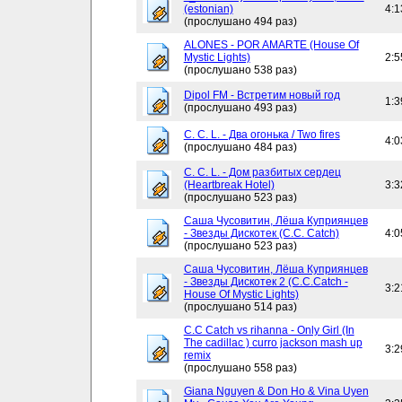
(estonian)
4:1
(прослушано 494 раз)
ALONES - POR AMARTE (House Of
Mystic Lights)
2:5
(прослушано 538 раз)
Dipol FM - Встретим новый год
1:3
(прослушано 493 раз)
C. C. L. - Два огонька / Two fires
4:0
(прослушано 484 раз)
C. C. L. - Дом разбитых сердец
(Heartbreak Hotel)
3:3
(прослушано 523 раз)
Саша Чусовитин, Лёша Куприянцев
- Звезды Дискотек (C.C. Catch)
4:0
(прослушано 523 раз)
Саша Чусовитин, Лёша Куприянцев
- Звезды Дискотек 2 (C.C.Catch -
3:2
House Of Mystic Lights)
(прослушано 514 раз)
C.C Catch vs rihanna - Only Girl (In
The cadillac ) curro jackson mash up
3:2
remix
(прослушано 558 раз)
Giana Nguyen & Don Ho & Vina Uyen