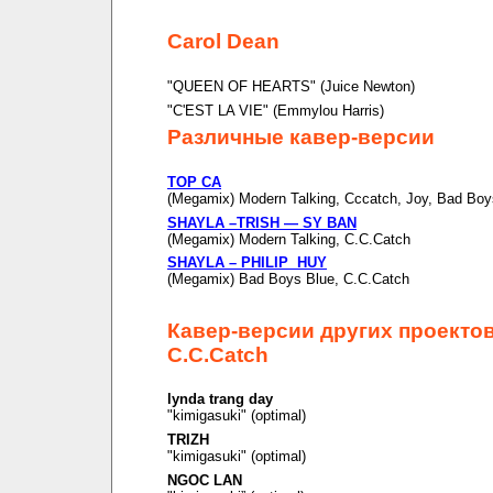
Carol Dean
"QUEEN OF HEARTS" (Juice Newton)
"C'EST LA VIE" (Emmylou Harris)
Различные кавер-версии
TOP CA
(Megamix) Modern Talking, Cccatch, Joy, Bad Boy
SHAYLA –TRISH — SY BAN
(Megamix) Modern Talking, C.C.Catch
SHAYLA – PHILIP HUY
(Megamix) Bad Boys Blue, C.C.Catch
Кавер-версии других проекто
C.C.Catch
lynda trang day
"kimigasuki" (optimal)
TRIZH
"kimigasuki" (optimal)
NGOC LAN