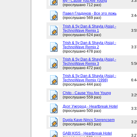
My - Cause You Are Young
3:3
(прослушано 712 раз)
Павел Гладунов - Все это ложь
3:4
(прослушано 569 раз)
Trish & Sy Dan & Shayla (Asia) -
TechnoWave Remix 1
3:5
(прослушано 624 раз)
Trish & Sy Dan & Shayla (Asia) -
TechnoWave Remix 2
3:3
(прослушано 478 раз)
Trish & Sy Dan & Shayla (Asia) -
TechnoWave Remix 3
5:5
(прослушано 472 раз)
Trish & Sy Dan & Shayla (Asia) -
TechnoWave Remix (1998)
6:4
(прослушано 444 раз)
Chito - Cause You Are Young
3:2
(прослушано 559 раз)
Дуэт Ужгород - Heartbreak Hotel
3:3
(прослушано 500 раз)
Dupla Kave-Nincs Szerencsem
3:2
(прослушано 483 раз)
GABI KISS - Heartbreak Hotel
3:2