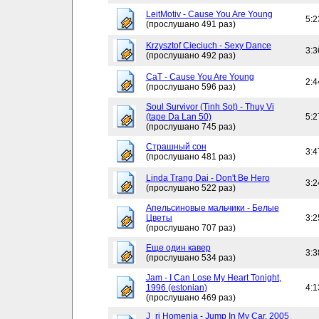
LeitMotiv - Cause You Are Young
5:2
(прослушано 491 раз)
Krzysztof Cieciuch - Sexy Dance
3:3
(прослушано 492 раз)
CaT - Cause You Are Young
2:4
(прослушано 596 раз)
Soul Survivor (Tinh Sot) - Thuy Vi
(tape Da Lan 50)
5:2
(прослушано 745 раз)
Страшный сон
3:4
(прослушано 481 раз)
Linda Trang Dai - Don't Be Hero
3:2
(прослушано 522 раз)
Апельсиновые мальчики - Белые
Цветы
3:2
(прослушано 707 раз)
Еще один кавер
3:3
(прослушано 534 раз)
Jam - I Can Lose My Heart Tonight,
1996 (estonian)
4:1
(прослушано 469 раз)
J_ri Homenja - Jump In My Car, 2005