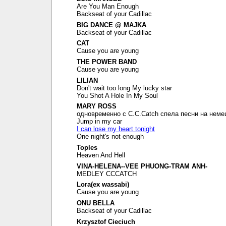
Are You Man Enough
Backseat of your Cadillac
BIG DANCE @ MAJKA
Backseat of your Cadillac
CAT
Cause you are young
THE POWER BAND
Cause you are young
LILIAN
Don't wait too long My lucky star
You Shot A Hole In My Soul
MARY ROSS
одновременно с C.C.Catch спела песни на неме
Jump in my car
I can lose my heart tonight
One night's not enough
Toples
Heaven And Hell
VINA-HELENA--VEE PHUONG-TRAM ANH-
MEDLEY CCCATCH
Lora(ex wassabi)
Cause you are young
ONU BELLA
Backseat of your Cadillac
Krzysztof Cieciuch