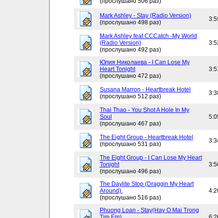
(прослушано 506 раз)
Mark Ashley - Stay (Radio Version)
3:5
(прослушано 498 раз)
Mark Ashley feat CCCatch -My World
(Radio Version)
3:5
(прослушано 492 раз)
Юлия Николаева - I Can Lose My
Heart Tonight
3:5
(прослушано 472 раз)
Susana Marron - Heartbreak Hotel
3:3
(прослушано 512 раз)
Thai Thao - You Shot A Hole In My
Soul
5:0
(прослушано 467 раз)
The Eight Group - Heartbreak Hotel
3:3
(прослушано 531 раз)
The Eight Group - I Can Lose My Heart
Tonight
3:5
(прослушано 496 раз)
The Daylite Stop (Draggin My Heart
Around).
4:2
(прослушано 516 раз)
Phuong Loan - Stay(Hay O Mai Trong
Tim Em)
6:2