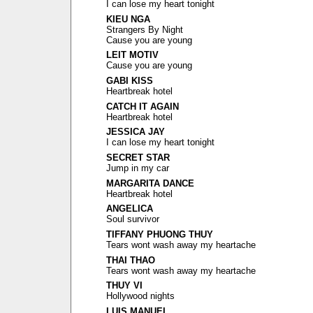
I can lose my heart tonight
KIEU NGA
Strangers By Night
Cause you are young
LEIT MOTIV
Cause you are young
GABI KISS
Heartbreak hotel
CATCH IT AGAIN
Heartbreak hotel
JESSICA JAY
I can lose my heart tonight
SECRET STAR
Jump in my car
MARGARITA DANCE
Heartbreak hotel
ANGELICA
Soul survivor
TIFFANY PHUONG THUY
Tears wont wash away my heartache
THAI THAO
Tears wont wash away my heartache
THUY VI
Hollywood nights
LUIS MANUEL