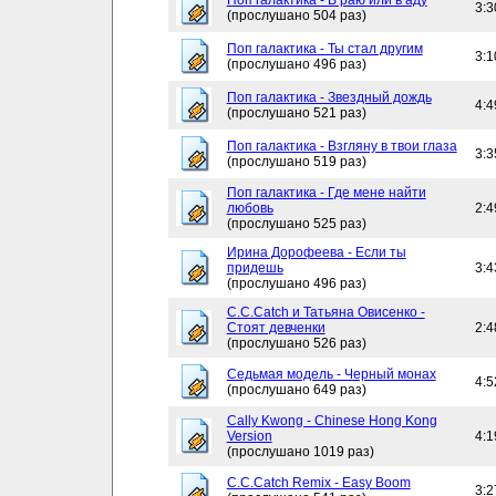
Поп галактика - В раю или в аду
3:3
(прослушано 504 раз)
Поп галактика - Ты стал другим
3:1
(прослушано 496 раз)
Поп галактика - Звездный дождь
4:4
(прослушано 521 раз)
Поп галактика - Взгляну в твои глаза
3:3
(прослушано 519 раз)
Поп галактика - Где мене найти
любовь
2:4
(прослушано 525 раз)
Ирина Дорофеева - Если ты
придешь
3:4
(прослушано 496 раз)
C.C.Catch и Татьяна Овисенко -
Стоят девченки
2:4
(прослушано 526 раз)
Седьмая модель - Черный монах
4:5
(прослушано 649 раз)
Cally Kwong - Chinese Hong Kong
Version
4:1
(прослушано 1019 раз)
C.C.Catch Remix - Easy Boom
3:2