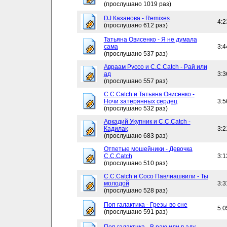
(прослушано 1019 раз)
DJ Казанова - Remixes
4:2
(прослушано 612 раз)
Татьяна Овисенко - Я не думала
сама
3:4
(прослушано 537 раз)
Авраам Руссо и C.C.Catch - Рай или
ад
3:3
(прослушано 557 раз)
C.C.Catch и Татьяна Овисенко -
Ночи затерянных сердец
3:5
(прослушано 532 раз)
Аркадий Укупник и C.C.Catch -
Кадилак
3:2
(прослушано 683 раз)
Отпетые мошейники - Девочка
C.C.Catch
3:1
(прослушано 510 раз)
C.C.Catch и Сосо Павлиашвили - Ты
молодой
3:3
(прослушано 528 раз)
Поп галактика - Грезы во сне
5:0
(прослушано 591 раз)