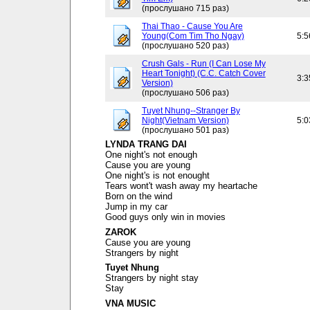
(прослушано 715 раз)
Thai Thao - Cause You Are
Young(Com Tim Tho Ngay)
5:5
(прослушано 520 раз)
Crush Gals - Run (I Can Lose My
Heart Tonight) (C.C. Catch Cover
3:3
Version)
(прослушано 506 раз)
Tuyet Nhung--Stranger By
Night(Vietnam Version)
5:0
(прослушано 501 раз)
LYNDA TRANG DAI
One night's not enough
Cause you are young
One night's is not enought
Tears wont't wash away my heartache
Born on the wind
Jump in my car
Good guys only win in movies
ZAROK
Cause you are young
Strangers by night
Tuyet Nhung
Strangers by night stay
Stay
VNA MUSIC