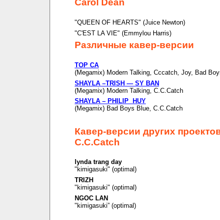
Carol Dean
"QUEEN OF HEARTS" (Juice Newton)
"C'EST LA VIE" (Emmylou Harris)
Различные кавер-версии
TOP CA
(Megamix) Modern Talking, Cccatch, Joy, Bad Boy
SHAYLA –TRISH — SY BAN
(Megamix) Modern Talking, C.C.Catch
SHAYLA – PHILIP HUY
(Megamix) Bad Boys Blue, C.C.Catch
Кавер-версии других проекто
C.C.Catch
lynda trang day
"kimigasuki" (optimal)
TRIZH
"kimigasuki" (optimal)
NGOC LAN
"kimigasuki” (optimal)