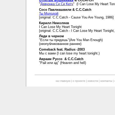
Отпетые мошенники
& CCCATCH
"
Девчонка Си Си Кетч
" (I Can Lose My Heart Toni
Сосо Павлиашвили & C.C.Catch
Ты Молодой
[original: C.C.Catch - Cause You Are Young, 1986]
Кирилл Немоляев
I Can Lose My Heart Tonight
[original: C.C.Catch - I Can Lose My Heart Tonight
Леди в черном
"Если ты придешь"(Are You Man Enough)
(неопубликованное раннее)
Comeback feat. Radius -2003
Мы с вами (I can lose my heart tonight.)
Авраам Руссо & C.C.Catch
"Рай или ад" (Heaven and hell)
на главную
|
о проекте
|
новости
|
контакты
|