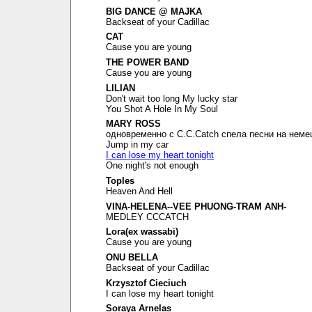
BIG DANCE @ MAJKA
Backseat of your Cadillac
CAT
Cause you are young
THE POWER BAND
Cause you are young
LILIAN
Don't wait too long My lucky star
You Shot A Hole In My Soul
MARY ROSS
одновременно с C.C.Catch спела песни на неме
Jump in my car
I can lose my heart tonight
One night's not enough
Toples
Heaven And Hell
VINA-HELENA--VEE PHUONG-TRAM ANH-
MEDLEY CCCATCH
Lora(ex wassabi)
Cause you are young
ONU BELLA
Backseat of your Cadillac
Krzysztof Cieciuch
I can lose my heart tonight
Soraya Arnelas