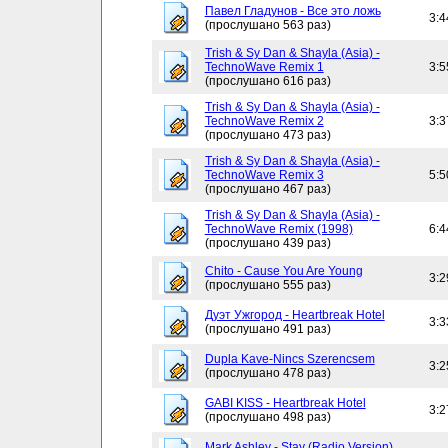
Павел Гладунов - Все это ложь
3:4
(прослушано 563 раз)
Trish & Sy Dan & Shayla (Asia) -
TechnoWave Remix 1
3:5
(прослушано 616 раз)
Trish & Sy Dan & Shayla (Asia) -
TechnoWave Remix 2
3:3
(прослушано 473 раз)
Trish & Sy Dan & Shayla (Asia) -
TechnoWave Remix 3
5:5
(прослушано 467 раз)
Trish & Sy Dan & Shayla (Asia) -
TechnoWave Remix (1998)
6:4
(прослушано 439 раз)
Chito - Cause You Are Young
3:2
(прослушано 555 раз)
Дуэт Ужгород - Heartbreak Hotel
3:3
(прослушано 491 раз)
Dupla Kave-Nincs Szerencsem
3:2
(прослушано 478 раз)
GABI KISS - Heartbreak Hotel
3:2
(прослушано 498 раз)
Mark Ashley - Stay (Radio Version)