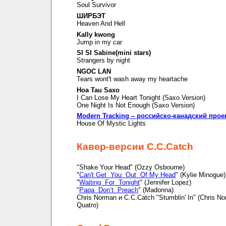
Soul Survivor
ШИРБЭТ
Heaven And Hell
Kally kwong
Jump in my car
SI SI Sabine(mini stars)
Strangers by night
NGOC LAN
Tears wont't wash away my heartache
Hoa Tau Saxo
I Can Lose My Heart Tonight (Saxo Version)
One Night Is Not Enough (Saxo Version)
Modern Tracking – российско-канадский прое
House Of Mystic Lights
Кавер-версии C.C.Catch
"Shake Your Head" (Ozzy Osbourne)
"
Can't Get You Out Of My Head
" (Kylie Minogue)
"
Waiting For Tonight
" (Jennifer Lopez)
"
Papa Don’t Preach
" (Madonna)
Chris Norman и C.C.Catch "Stumblin' In" (Chris N
Quatro)