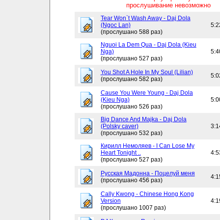
прослушивание невозможно
Tear Won`t Wash Away - Daj Dola
(Ngoc Lan)
5:2
(прослушано 588 раз)
Nguoi La Dem Qua - Daj Dola (Kieu
Nga)
5:4
(прослушано 527 раз)
You Shot A Hole In My Soul (Lilian)
5:0
(прослушано 582 раз)
Cause You Were Young - Daj Dola
(Kieu Nga)
5:0
(прослушано 526 раз)
Big Dance And Majka - Daj Dola
(Polsky caver)
3:1
(прослушано 532 раз)
Кирилл Немоляев - I Can Lose My
Heart Tonight ..
4:5
(прослушано 527 раз)
Русская Мадонна - Поцелуй меня
4:1
(прослушано 456 раз)
Cally Kwong - Chinese Hong Kong
Version
4:1
(прослушано 1007 раз)