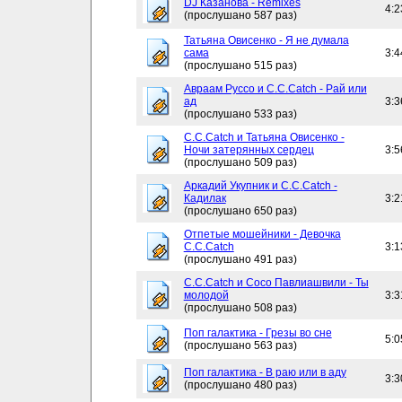
DJ Казанова - Remixes
4:2
(прослушано 587 раз)
Татьяна Овисенко - Я не думала
сама
3:4
(прослушано 515 раз)
Авраам Руссо и C.C.Catch - Рай или
ад
3:3
(прослушано 533 раз)
C.C.Catch и Татьяна Овисенко -
Ночи затерянных сердец
3:5
(прослушано 509 раз)
Аркадий Укупник и C.C.Catch -
Кадилак
3:2
(прослушано 650 раз)
Отпетые мошейники - Девочка
C.C.Catch
3:1
(прослушано 491 раз)
C.C.Catch и Сосо Павлиашвили - Ты
молодой
3:3
(прослушано 508 раз)
Поп галактика - Грезы во сне
5:0
(прослушано 563 раз)
Поп галактика - В раю или в аду
3:3
(прослушано 480 раз)