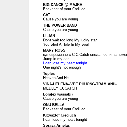
BIG DANCE @ MAJKA
Backseat of your Cadillac
CAT
Cause you are young
THE POWER BAND
Cause you are young
LILIAN
Don't wait too long My lucky star
You Shot A Hole In My Soul
MARY ROSS
одновременно с C.C.Catch спела песни на неме
Jump in my car
I can lose my heart tonight
One night's not enough
Toples
Heaven And Hell
VINA-HELENA--VEE PHUONG-TRAM ANH-
MEDLEY CCCATCH
Lora(ex wassabi)
Cause you are young
ONU BELLA
Backseat of your Cadillac
Krzysztof Cieciuch
I can lose my heart tonight
Soraya Arnelas