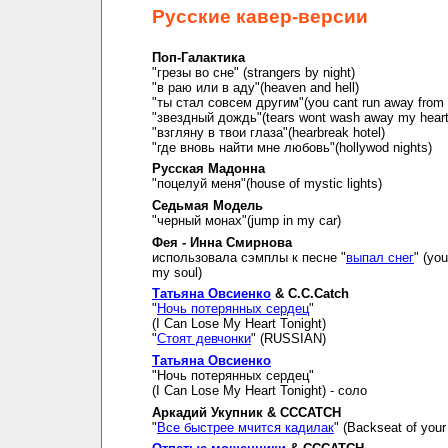
Русские кавер-версии
Поп-Галактика
"грезы во сне" (strangers by night)
"в раю или в аду"(heaven and hell)
"ты стал совсем другим"(you cant run away from i
"звездный дождь"(tears wont wash away my hear
"взгляну в твои глаза"(hearbreak hotel)
"где вновь найти мне любовь"(hollywod nights)
Русская Мадонна
"поцелуй меня"(house of mystic lights)
Седьмая Модель
"черный монах"(jump in my car)
Фея - Инна Смирнова
использовала сэмплы к песне "
выпал снег
" (you
my soul)
Татьяна Овсиенко
& C.C.Catch
"
Ночь потерянных сердец
"
(I Can Lose My Heart Tonight)
"
Стоят девчонки
" (RUSSIAN)
Татьяна Овсиенко
"Ночь потерянных сердец"
(I Can Lose My Heart Tonight) - соло
Аркадий Укупник & CCCATCH
"
Все быстрее мчится кадилак
" (Backseat of your 