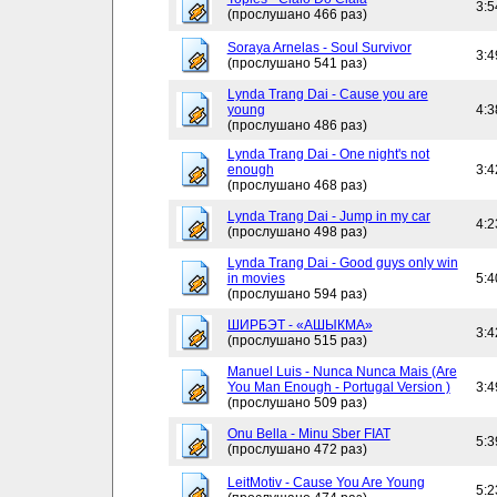
3:5
(прослушано 466 раз)
Soraya Arnelas - Soul Survivor
3:4
(прослушано 541 раз)
Lynda Trang Dai - Cause you are
young
4:3
(прослушано 486 раз)
Lynda Trang Dai - One night's not
enough
3:4
(прослушано 468 раз)
Lynda Trang Dai - Jump in my car
4:2
(прослушано 498 раз)
Lynda Trang Dai - Good guys only win
in movies
5:4
(прослушано 594 раз)
ШИРБЭТ - «АШЫКМА»
3:4
(прослушано 515 раз)
Manuel Luis - Nunca Nunca Mais (Are
You Man Enough - Portugal Version )
3:4
(прослушано 509 раз)
Onu Bella - Minu Sber FIAT
5:3
(прослушано 472 раз)
LeitMotiv - Cause You Are Young
5:2