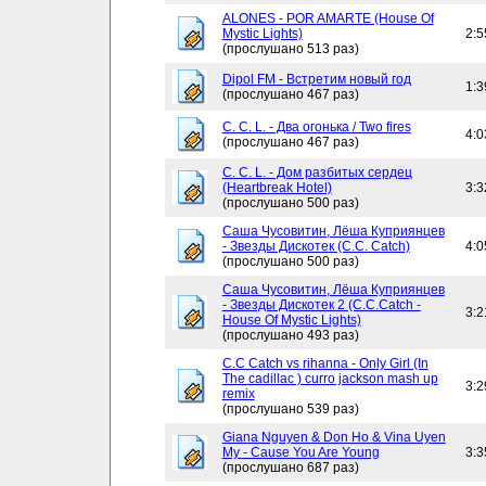
ALONES - POR AMARTE (House Of
Mystic Lights)
2:5
(прослушано 513 раз)
Dipol FM - Встретим новый год
1:3
(прослушано 467 раз)
C. C. L. - Два огонька / Two fires
4:0
(прослушано 467 раз)
C. C. L. - Дом разбитых сердец
(Heartbreak Hotel)
3:3
(прослушано 500 раз)
Саша Чусовитин, Лёша Куприянцев
- Звезды Дискотек (C.C. Catch)
4:0
(прослушано 500 раз)
Саша Чусовитин, Лёша Куприянцев
- Звезды Дискотек 2 (C.C.Catch -
3:2
House Of Mystic Lights)
(прослушано 493 раз)
C.C Catch vs rihanna - Only Girl (In
The cadillac ) curro jackson mash up
3:2
remix
(прослушано 539 раз)
Giana Nguyen & Don Ho & Vina Uyen
My - Cause You Are Young
3:3
(прослушано 687 раз)