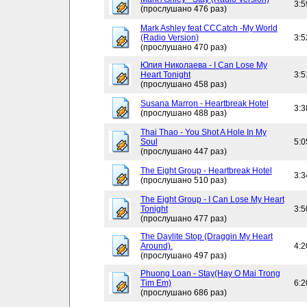
3:5
(прослушано 476 раз)
Mark Ashley feat CCCatch -My World
(Radio Version)
3:5
(прослушано 470 раз)
Юлия Николаева - I Can Lose My
Heart Tonight
3:5
(прослушано 458 раз)
Susana Marron - Heartbreak Hotel
3:3
(прослушано 488 раз)
Thai Thao - You Shot A Hole In My
Soul
5:0
(прослушано 447 раз)
The Eight Group - Heartbreak Hotel
3:3
(прослушано 510 раз)
The Eight Group - I Can Lose My Heart
Tonight
3:5
(прослушано 477 раз)
The Daylite Stop (Draggin My Heart
Around).
4:2
(прослушано 497 раз)
Phuong Loan - Stay(Hay O Mai Trong
Tim Em)
6:2
(прослушано 686 раз)