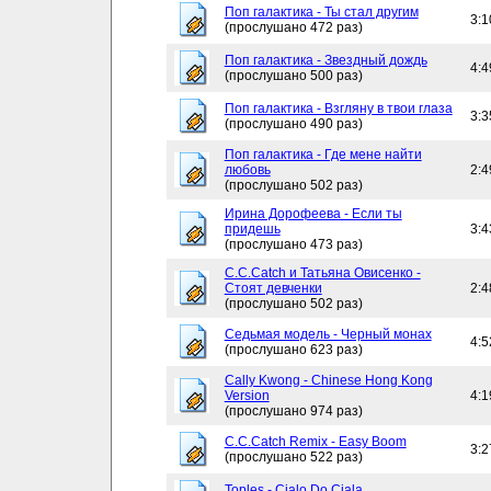
Поп галактика - Ты стал другим
3:1
(прослушано 472 раз)
Поп галактика - Звездный дождь
4:4
(прослушано 500 раз)
Поп галактика - Взгляну в твои глаза
3:3
(прослушано 490 раз)
Поп галактика - Где мене найти
любовь
2:4
(прослушано 502 раз)
Ирина Дорофеева - Если ты
придешь
3:4
(прослушано 473 раз)
C.C.Catch и Татьяна Овисенко -
Стоят девченки
2:4
(прослушано 502 раз)
Седьмая модель - Черный монах
4:5
(прослушано 623 раз)
Cally Kwong - Chinese Hong Kong
Version
4:1
(прослушано 974 раз)
C.C.Catch Remix - Easy Boom
3:2
(прослушано 522 раз)
Toples - Cialo Do Ciala