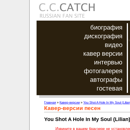
биография
дискография
видео
кавер версии
интервью
фотогалерея
автографы
гостевая
Главная
»
Кавер-версии
»
You Shot A Hole In My Soul (Lilian
Кавер-версии песен
You Shot A Hole In My Soul (Lilian
Извините в вашем браузере не установл