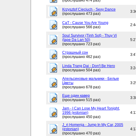
(прослушано 474 раз)
Krzysztof Cieciuch - Sexy Dance
3:3
(прослушано 473 раз)
CaT - Cause You Are Young
2:4
(прослушано 566 раз)
Soul Survivor (Tinh Sot) - Thuy Vi
(tape Da Lan 50)
5:2
(прослушано 723 раз)
Страшный сон
3:4
(прослушано 462 раз)
Linda Trang Dai - Don't Be Hero
3:2
(прослушано 504 раз)
Апельсиновые мальчики - Белые
Цветы
3:2
(прослушано 678 раз)
Еще один кавер
3:3
(прослушано 515 раз)
Jam - I Can Lose My Heart Tonight,
1996 (estonian)
4:1
(прослушано 450 раз)
J_ri Homenja - Jump In My Car, 2005
(estonian)
4:1
(прослушано 470 раз)