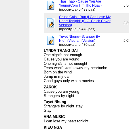
Thai Thao - Cause You Are
Young(Com Tim Tho Ngay)
5:5
(прослушано 499 раз)
Crush Gals - Run (I Can Lose My
Heart Tonight) (C.C. Catch Cover
3:3
Version)
(прослушано 478 раз)
Tuyet Nhung--Stranger By
Night(Vietnam Version)
5:0
(прослушано 480 раз)
LYNDA TRANG DAI
One night's not enough
Cause you are young
One night's is not enought
Tears wont't wash away my heartache
Born on the wind
Jump in my car
Good guys only win in movies
ZAROK
Cause you are young
Strangers by night
Tuyet Nhung
Strangers by night stay
Stay
VNA MUSIC
I can lose my heart tonight
KIEU NGA