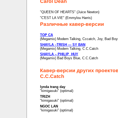
Carol Dean
"QUEEN OF HEARTS" (Juice Newton)
"C'EST LA VIE" (Emmylou Harris)
Различные кавер-версии
TOP CA
(Megamix) Modern Talking, Cccatch, Joy, Bad Boy
SHAYLA –TRISH — SY BAN
(Megamix) Modern Talking, C.C.Catch
SHAYLA – PHILIP HUY
(Megamix) Bad Boys Blue, C.C.Catch
Кавер-версии других проекто
C.C.Catch
lynda trang day
"kimigasuki" (optimal)
TRIZH
"kimigasuki" (optimal)
NGOC LAN
"kimigasuki” (optimal)