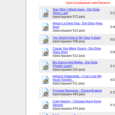
прослушивание невозможно
Tear Won`t Wash Away - Daj Dola
(Ngoc Lan)
5:2
(прослушано 572 раз)
Nguoi La Dem Qua - Daj Dola (Kieu
Nga)
5:4
(прослушано 513 раз)
You Shot A Hole In My Soul (Lilian)
5:0
(прослушано 556 раз)
Cause You Were Young - Daj Dola
(Kieu Nga)
5:0
(прослушано 512 раз)
Big Dance And Majka - Daj Dola
(Polsky caver)
3:1
(прослушано 515 раз)
Кирилл Немоляев - I Can Lose My
Heart Tonight ..
4:5
(прослушано 511 раз)
Русская Мадонна - Поцелуй меня
4:1
(прослушано 443 раз)
Cally Kwong - Chinese Hong Kong
Version
4:1
(прослушано 974 раз)