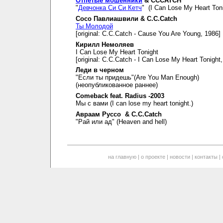
Отпетые мошенники
& CCCATCH
"
Девчонка Си Си Кетч
" (I Can Lose My Heart Toni
Сосо Павлиашвили & C.C.Catch
Ты Молодой
[original: C.C.Catch - Cause You Are Young, 1986]
Кирилл Немоляев
I Can Lose My Heart Tonight
[original: C.C.Catch - I Can Lose My Heart Tonight
Леди в черном
"Если ты придешь"(Are You Man Enough)
(неопубликованное раннее)
Comeback feat. Radius -2003
Мы с вами (I can lose my heart tonight.)
Авраам Руссо & C.C.Catch
"Рай или ад" (Heaven and hell)
на главную
|
о проекте
|
новости
|
контакты
|