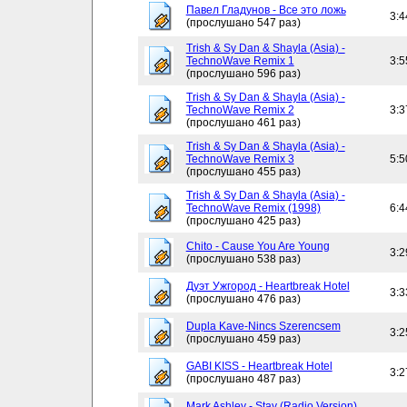
Павел Гладунов - Все это ложь
3:4
(прослушано 547 раз)
Trish & Sy Dan & Shayla (Asia) -
TechnoWave Remix 1
3:5
(прослушано 596 раз)
Trish & Sy Dan & Shayla (Asia) -
TechnoWave Remix 2
3:3
(прослушано 461 раз)
Trish & Sy Dan & Shayla (Asia) -
TechnoWave Remix 3
5:5
(прослушано 455 раз)
Trish & Sy Dan & Shayla (Asia) -
TechnoWave Remix (1998)
6:4
(прослушано 425 раз)
Chito - Cause You Are Young
3:2
(прослушано 538 раз)
Дуэт Ужгород - Heartbreak Hotel
3:3
(прослушано 476 раз)
Dupla Kave-Nincs Szerencsem
3:2
(прослушано 459 раз)
GABI KISS - Heartbreak Hotel
3:2
(прослушано 487 раз)
Mark Ashley - Stay (Radio Version)