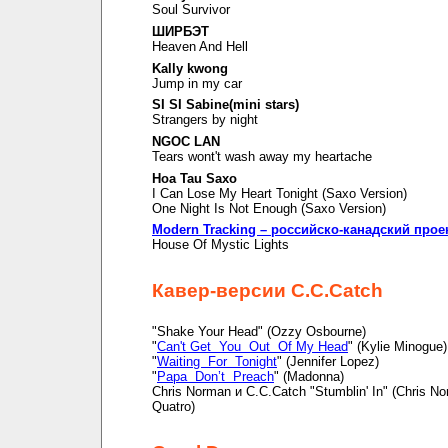
Soul Survivor
ШИРБЭТ
Heaven And Hell
Kally kwong
Jump in my car
SI SI Sabine(mini stars)
Strangers by night
NGOC LAN
Tears wont't wash away my heartache
Hoa Tau Saxo
I Can Lose My Heart Tonight (Saxo Version)
One Night Is Not Enough (Saxo Version)
Modern Tracking – российско-канадский прое
House Of Mystic Lights
Кавер-версии C.C.Catch
"Shake Your Head" (Ozzy Osbourne)
"
Can't Get You Out Of My Head
" (Kylie Minogue)
"
Waiting For Tonight
" (Jennifer Lopez)
"
Papa Don’t Preach
" (Madonna)
Chris Norman и C.C.Catch "Stumblin' In" (Chris N
Quatro)