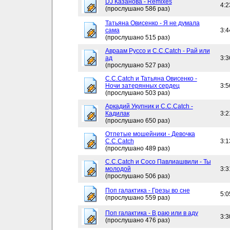
DJ Казанова - Remixes
4:2
(прослушано 586 раз)
Татьяна Овисенко - Я не думала
сама
3:4
(прослушано 515 раз)
Авраам Руссо и C.C.Catch - Рай или
ад
3:3
(прослушано 527 раз)
C.C.Catch и Татьяна Овисенко -
Ночи затерянных сердец
3:5
(прослушано 503 раз)
Аркадий Укупник и C.C.Catch -
Кадилак
3:2
(прослушано 650 раз)
Отпетые мошейники - Девочка
C.C.Catch
3:1
(прослушано 489 раз)
C.C.Catch и Сосо Павлиашвили - Ты
молодой
3:3
(прослушано 506 раз)
Поп галактика - Грезы во сне
5:0
(прослушано 559 раз)
Поп галактика - В раю или в аду
3:3
(прослушано 476 раз)