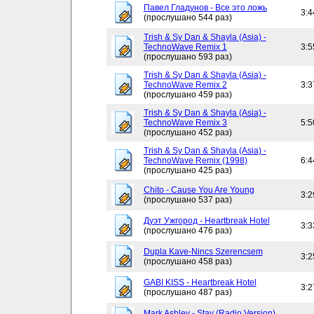
Павел Гладунов - Все это ложь
3:4
(прослушано 544 раз)
Trish & Sy Dan & Shayla (Asia) -
TechnoWave Remix 1
3:5
(прослушано 593 раз)
Trish & Sy Dan & Shayla (Asia) -
TechnoWave Remix 2
3:3
(прослушано 459 раз)
Trish & Sy Dan & Shayla (Asia) -
TechnoWave Remix 3
5:5
(прослушано 452 раз)
Trish & Sy Dan & Shayla (Asia) -
TechnoWave Remix (1998)
6:4
(прослушано 425 раз)
Chito - Cause You Are Young
3:2
(прослушано 537 раз)
Дуэт Ужгород - Heartbreak Hotel
3:3
(прослушано 476 раз)
Dupla Kave-Nincs Szerencsem
3:2
(прослушано 458 раз)
GABI KISS - Heartbreak Hotel
3:2
(прослушано 487 раз)
Mark Ashley - Stay (Radio Version)