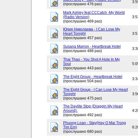
3:5
(прослушано 476 раз)
Mark Ashley feat CCCatch -My World
(Radio Version)
3:5
(прослушано 469 раз)
Юлия Николаева - I Can Lose My
Heart Tonight
3:5
(прослушано 457 раз)
Susana Marron - Heartbreak Hotel
3:3
(прослушано 488 раз)
Thai Thao - You Shot A Hole In My
Soul
5:0
(прослушано 443 раз)
The Eight Group - Heartbreak Hotel
3:3
(прослушано 504 раз)
The Eight Group - I Can Lose My Heart
Tonight
3:5
(прослушано 475 раз)
The Daylite Stop (Draggin My Heart
Around).
4:2
(прослушано 492 раз)
Phuong Loan - Stay(Hay O Mai Trong
Tim Em)
6:2
(прослушано 680 раз)