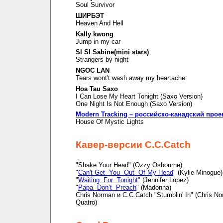
Soul Survivor
ШИРБЭТ
Heaven And Hell
Kally kwong
Jump in my car
SI SI Sabine(mini stars)
Strangers by night
NGOC LAN
Tears wont't wash away my heartache
Hoa Tau Saxo
I Can Lose My Heart Tonight (Saxo Version)
One Night Is Not Enough (Saxo Version)
Modern Tracking – российско-канадский прое
House Of Mystic Lights
Кавер-версии C.C.Catch
"Shake Your Head" (Ozzy Osbourne)
"
Can't Get You Out Of My Head
" (Kylie Minogue)
"
Waiting For Tonight
" (Jennifer Lopez)
"
Papa Don’t Preach
" (Madonna)
Chris Norman и C.C.Catch "Stumblin' In" (Chris N
Quatro)