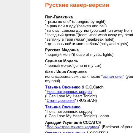
Русские кавер-версии
Поп-Галактика
"грезы во сне" (strangers by night)
"в раю или в аду"(heaven and hell)
"ты стал совсем другим"(you cant run away from i
"звездный дождь"(tears wont wash away my hear
"взгляну в твои глаза"(hearbreak hotel)
"где вновь найти мне любовь"(hollywod nights)
Русская Мадонна
"поцелуй меня"(house of mystic lights)
Седьмая Модель
"черный монах"(jump in my car)
Фея - Инна Смирнова
использовала сэмплы к песне "
выпал снег
" (you
my soul)
Татьяна Овсиенко
& C.C.Catch
"
Ночь потерянных сердец
"
(I Can Lose My Heart Tonight)
"
Стоят девчонки
" (RUSSIAN)
Татьяна Овсиенко
"Ночь потерянных сердец"
(I Can Lose My Heart Tonight) - соло
Аркадий Укупник & CCCATCH
"
Все быстрее мчится кадилак
" (Backseat of your 