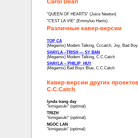
Carol Dean
"QUEEN OF HEARTS" (Juice Newton)
"C'EST LA VIE" (Emmylou Harris)
Различные кавер-версии
TOP CA
(Megamix) Modern Talking, Cccatch, Joy, Bad Boy
SHAYLA –TRISH — SY BAN
(Megamix) Modern Talking, C.C.Catch
SHAYLA – PHILIP HUY
(Megamix) Bad Boys Blue, C.C.Catch
Кавер-версии других проекто
C.C.Catch
lynda trang day
"kimigasuki" (optimal)
TRIZH
"kimigasuki" (optimal)
NGOC LAN
"kimigasuki” (optimal)