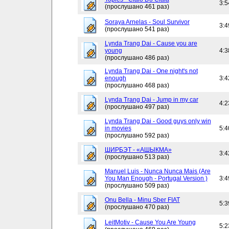
3:5
(прослушано 461 раз)
Soraya Arnelas - Soul Survivor
3:4
(прослушано 541 раз)
Lynda Trang Dai - Cause you are
young
4:3
(прослушано 486 раз)
Lynda Trang Dai - One night's not
enough
3:4
(прослушано 468 раз)
Lynda Trang Dai - Jump in my car
4:2
(прослушано 497 раз)
Lynda Trang Dai - Good guys only win
in movies
5:4
(прослушано 592 раз)
ШИРБЭТ - «АШЫКМА»
3:4
(прослушано 513 раз)
Manuel Luis - Nunca Nunca Mais (Are
You Man Enough - Portugal Version )
3:4
(прослушано 509 раз)
Onu Bella - Minu Sber FIAT
5:3
(прослушано 470 раз)
LeitMotiv - Cause You Are Young
5:2