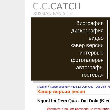
биография
дискография
видео
кавер версии
интервью
фотогалерея
автографы
гостевая
Главная
»
Кавер-версии
»
Nguoi La Dem Qua - Daj Dola (K
Кавер-версии песен
Nguoi La Dem Qua - Daj Dola (Kie
Извините в вашем браузере не установл