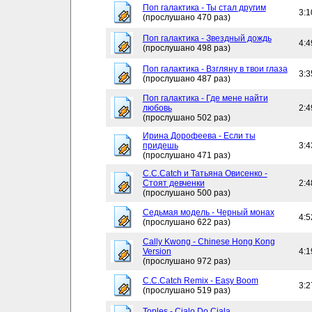
Поп галактика - Ты стал другим
3:1
(прослушано 470 раз)
Поп галактика - Звездный дождь
4:4
(прослушано 498 раз)
Поп галактика - Взгляну в твои глаза
3:3
(прослушано 487 раз)
Поп галактика - Где мене найти
любовь
2:4
(прослушано 502 раз)
Ирина Дорофеева - Если ты
придешь
3:4
(прослушано 471 раз)
C.C.Catch и Татьяна Овисенко -
Стоят девченки
2:4
(прослушано 500 раз)
Седьмая модель - Черный монах
4:5
(прослушано 622 раз)
Cally Kwong - Chinese Hong Kong
Version
4:1
(прослушано 972 раз)
C.C.Catch Remix - Easy Boom
3:2
(прослушано 519 раз)
Toples - Cialo Do Ciala