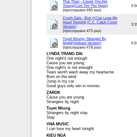
Thai Thao - Cause You Are
Young(Com Tim Tho Ngay)
5:5
(прослушано 495 раз)
Crush Gals - Run (I Can Lose My
Heart Tonight) (C.C. Catch Cover
3:3
Version)
(прослушано 475 раз)
Tuyet Nhung--Stranger By
Night(Vietnam Version)
5:0
(прослушано 478 раз)
LYNDA TRANG DAI
One night's not enough
Cause you are young
One night's is not enought
Tears wont't wash away my heartache
Born on the wind
Jump in my car
Good guys only win in movies
ZAROK
Cause you are young
Strangers by night
Tuyet Nhung
Strangers by night stay
Stay
VNA MUSIC
I can lose my heart tonight
KIEU NGA