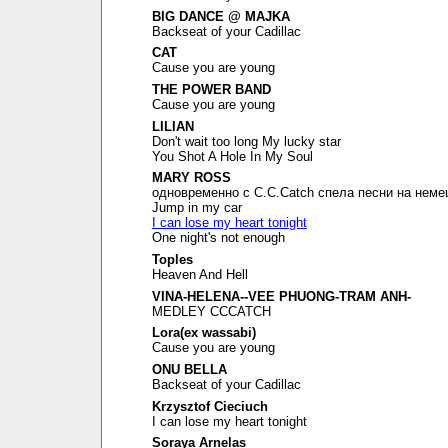
BIG DANCE @ MAJKA
Backseat of your Cadillac
CAT
Cause you are young
THE POWER BAND
Cause you are young
LILIAN
Don't wait too long My lucky star
You Shot A Hole In My Soul
MARY ROSS
одновременно с C.C.Catch спела песни на неме
Jump in my car
I can lose my heart tonight
One night's not enough
Toples
Heaven And Hell
VINA-HELENA--VEE PHUONG-TRAM ANH-
MEDLEY CCCATCH
Lora(ex wassabi)
Cause you are young
ONU BELLA
Backseat of your Cadillac
Krzysztof Cieciuch
I can lose my heart tonight
Soraya Arnelas