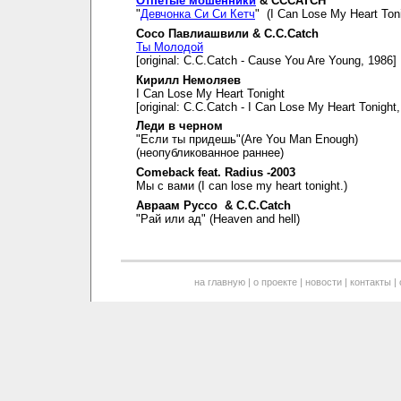
Отпетые мошенники
& CCCATCH
"
Девчонка Си Си Кетч
" (I Can Lose My Heart Toni
Сосо Павлиашвили & C.C.Catch
Ты Молодой
[original: C.C.Catch - Cause You Are Young, 1986]
Кирилл Немоляев
I Can Lose My Heart Tonight
[original: C.C.Catch - I Can Lose My Heart Tonight
Леди в черном
"Если ты придешь"(Are You Man Enough)
(неопубликованное раннее)
Comeback feat. Radius -2003
Мы с вами (I can lose my heart tonight.)
Авраам Руссо & C.C.Catch
"Рай или ад" (Heaven and hell)
на главную
|
о проекте
|
новости
|
контакты
|