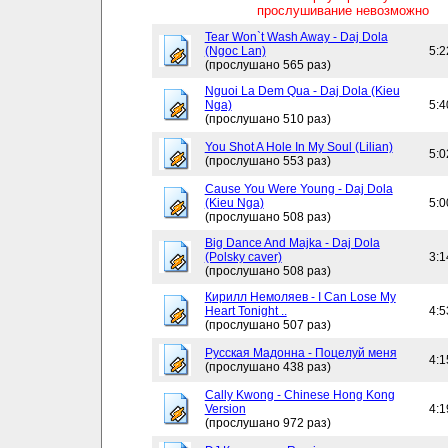
прослушивание невозможно
Tear Won`t Wash Away - Daj Dola
(Ngoc Lan)
5:2
(прослушано 565 раз)
Nguoi La Dem Qua - Daj Dola (Kieu
Nga)
5:4
(прослушано 510 раз)
You Shot A Hole In My Soul (Lilian)
5:0
(прослушано 553 раз)
Cause You Were Young - Daj Dola
(Kieu Nga)
5:0
(прослушано 508 раз)
Big Dance And Majka - Daj Dola
(Polsky caver)
3:1
(прослушано 508 раз)
Кирилл Немоляев - I Can Lose My
Heart Tonight ..
4:5
(прослушано 507 раз)
Русская Мадонна - Поцелуй меня
4:1
(прослушано 438 раз)
Cally Kwong - Chinese Hong Kong
Version
4:1
(прослушано 972 раз)