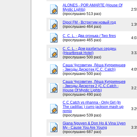
ALONES - POR AMARTE (House Of
Mystic Lights)
2:5
(прослушано 513 раз)
Dipol FM - Встретим новый год
1:3
(прослушано 464 раз)
C. C. L. - Два огонька / Two fires
4:0
(прослушано 465 раз)
C. C. L. - Дом разбитых сердец
(Heartbreak Hotel)
3:3
(прослушано 500 раз)
Саша Чусовитин, Лёша Куприянцев
- Звезды Дискотек (C.C. Catch)
4:0
(прослушано 500 раз)
Саша Чусовитин, Лёша Куприянцев
- Звезды Дискотек 2 (C.C.Catch -
3:2
House Of Mystic Lights)
(прослушано 490 раз)
C.C Catch vs rihanna - Only Girl (In
The cadillac ) curro jackson mash up
3:2
remix
(прослушано 539 раз)
Giana Nguyen & Don Ho & Vina Uyen
My - Cause You Are Young
3:3
(прослушано 687 раз)