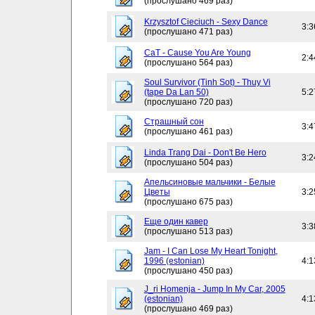
(прослушано 469 раз)
Krzysztof Cieciuch - Sexy Dance
3:3
(прослушано 471 раз)
CaT - Cause You Are Young
2:4
(прослушано 564 раз)
Soul Survivor (Tinh Sot) - Thuy Vi
(tape Da Lan 50)
5:2
(прослушано 720 раз)
Страшный сон
3:4
(прослушано 461 раз)
Linda Trang Dai - Don't Be Hero
3:2
(прослушано 504 раз)
Апельсиновые мальчики - Белые
Цветы
3:2
(прослушано 675 раз)
Еще один кавер
3:3
(прослушано 513 раз)
Jam - I Can Lose My Heart Tonight,
1996 (estonian)
4:1
(прослушано 450 раз)
J_ri Homenja - Jump In My Car, 2005
(estonian)
4:1
(прослушано 469 раз)