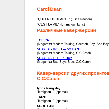
Carol Dean
"QUEEN OF HEARTS" (Juice Newton)
"C'EST LA VIE" (Emmylou Harris)
Различные кавер-версии
TOP CA
(Megamix) Modern Talking, Cccatch, Joy, Bad Boy
SHAYLA –TRISH — SY BAN
(Megamix) Modern Talking, C.C.Catch
SHAYLA – PHILIP HUY
(Megamix) Bad Boys Blue, C.C.Catch
Кавер-версии других проекто
C.C.Catch
lynda trang day
"kimigasuki" (optimal)
TRIZH
"kimigasuki" (optimal)
NGOC LAN