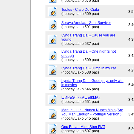
(прослушано 570 раз)
Toples - Cialo Do Ciala
3:5
(прослушано 509 раз)
Soraya Arnelas - Soul Survivor
3:4
(прослушано 591 раз)
Lynda Trang Dai - Cause you are
young
4:3
(прослушано 537 раз)
Lynda Trang Dai - One night's not
enough
3:4
(прослушано 509 раз)
Lynda Trang Dai - Jump in my car
4:2
(прослушано 538 раз)
Lynda Trang Dai - Good guys only win
in movies
5:4
(прослушано 646 раз)
ШИРБЭТ - «АШЫКМА»
3:4
(прослушано 551 раз)
Manuel Luis - Nunca Nunca Mais (Are
You Man Enough - Portugal Version )
3:4
(прослушано 545 раз)
Onu Bella - Minu Sber FIAT
5:3
(прослушано 507 раз)