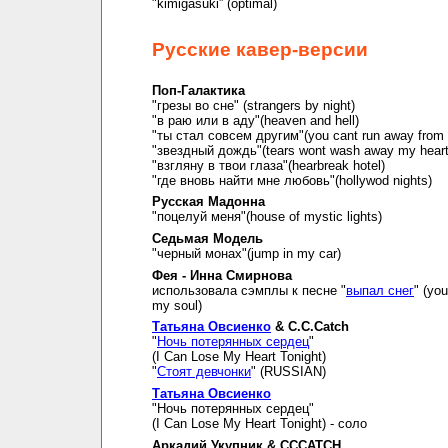
"kimigasuki” (optimal)
Русские кавер-версии
Поп-Галактика
"грезы во сне" (strangers by night)
"в раю или в аду"(heaven and hell)
"ты стал совсем другим"(you cant run away from i
"звездный дождь"(tears wont wash away my hear
"взгляну в твои глаза"(hearbreak hotel)
"где вновь найти мне любовь"(hollywod nights)
Русская Мадонна
"поцелуй меня"(house of mystic lights)
Седьмая Модель
"черный монах"(jump in my car)
Фея - Инна Смирнова
использовала сэмплы к песне "
выпал снег
" (you
my soul)
Татьяна Овсиенко
& C.C.Catch
"
Ночь потерянных сердец
"
(I Can Lose My Heart Tonight)
"
Стоят девчонки
" (RUSSIAN)
Татьяна Овсиенко
"Ночь потерянных сердец"
(I Can Lose My Heart Tonight) - соло
Аркадий Укупник & CCCATCH