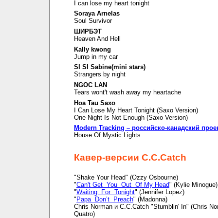
I can lose my heart tonight
Soraya Arnelas
Soul Survivor
ШИРБЭТ
Heaven And Hell
Kally kwong
Jump in my car
SI SI Sabine(mini stars)
Strangers by night
NGOC LAN
Tears wont't wash away my heartache
Hoa Tau Saxo
I Can Lose My Heart Tonight (Saxo Version)
One Night Is Not Enough (Saxo Version)
Modern Tracking – российско-канадский прое
House Of Mystic Lights
Кавер-версии C.C.Catch
"Shake Your Head" (Ozzy Osbourne)
"
Can't Get You Out Of My Head
" (Kylie Minogue)
"
Waiting For Tonight
" (Jennifer Lopez)
"
Papa Don’t Preach
" (Madonna)
Chris Norman и C.C.Catch "Stumblin' In" (Chris N
Quatro)