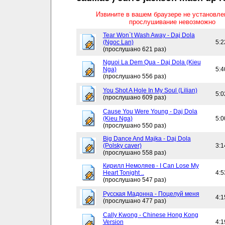
Извините в вашем браузере не установл
прослушивание невозможно
Tear Won`t Wash Away - Daj Dola
(Ngoc Lan)
5:2
(прослушано 621 раз)
Nguoi La Dem Qua - Daj Dola (Kieu
Nga)
5:4
(прослушано 556 раз)
You Shot A Hole In My Soul (Lilian)
5:0
(прослушано 609 раз)
Cause You Were Young - Daj Dola
(Kieu Nga)
5:0
(прослушано 550 раз)
Big Dance And Majka - Daj Dola
(Polsky caver)
3:1
(прослушано 558 раз)
Кирилл Немоляев - I Can Lose My
Heart Tonight ..
4:5
(прослушано 547 раз)
Русская Мадонна - Поцелуй меня
4:1
(прослушано 477 раз)
Cally Kwong - Chinese Hong Kong
Version
4:1