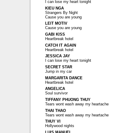
I can lose my heart tonight
KIEU NGA
Strangers By Night
Cause you are young
LEIT MOTIV
Cause you are young
GABI KISS
Heartbreak hotel
CATCH IT AGAIN
Heartbreak hotel
JESSICA JAY
I can lose my heart tonight
SECRET STAR
Jump in my car
MARGARITA DANCE
Heartbreak hotel
ANGELICA
Soul survivor
TIFFANY PHUONG THUY
Tears wont wash away my heartache
THAI THAO
Tears wont wash away my heartache
THUY VI
Hollywood nights
LUIS MANUEL