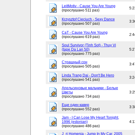
LeitMotiv - Cause You Are Young
5:2
(прослушано 511 раз)
Krzysztof Cieciuch - Sexy Dance
3:3
(прослушано 507 раз)
CaT - Cause You Are Young
2:4
(прослушано 619 раз)
Soul Survivor (Tinh Sot) - Thuy Vi
(tape Da Lan 50)
5:2
(прослушано 775 раз)
Страшный сон
3:4
(прослушано 505 раз)
Linda Trang Dai - Don't Be Hero
3:2
(прослушано 541 раз)
Апельсиновые мальчики - Белые
Цветы
3:2
(прослушано 734 раз)
Еще один кавер
3:3
(прослушано 552 раз)
Jam - I Can Lose My Heart Tonight,
1996 (estonian)
4:1
(прослушано 486 раз)
J_ri Homenja - Jump In My Car, 2005