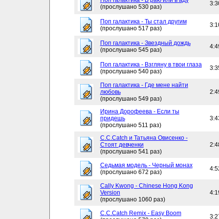
Поп галактика - В раю или в аду
3:3
(прослушано 530 раз)
Поп галактика - Ты стал другим
3:1
(прослушано 517 раз)
Поп галактика - Звездный дождь
4:4
(прослушано 545 раз)
Поп галактика - Взгляну в твои глаза
3:3
(прослушано 540 раз)
Поп галактика - Где мене найти
любовь
2:4
(прослушано 549 раз)
Ирина Дорофеева - Если ты
придешь
3:4
(прослушано 511 раз)
C.C.Catch и Татьяна Овисенко -
Стоят девченки
2:4
(прослушано 541 раз)
Седьмая модель - Черный монах
4:5
(прослушано 672 раз)
Cally Kwong - Chinese Hong Kong
Version
4:1
(прослушано 1060 раз)
C.C.Catch Remix - Easy Boom
3:2