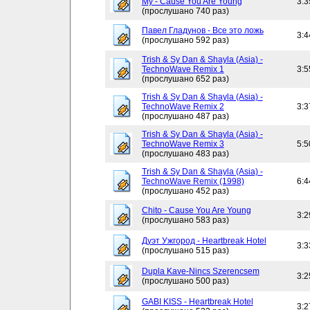
My - Cause You Are Young
3:3
(прослушано 740 раз)
Павел Гладунов - Все это ложь
3:4
(прослушано 592 раз)
Trish & Sy Dan & Shayla (Asia) -
TechnoWave Remix 1
3:5
(прослушано 652 раз)
Trish & Sy Dan & Shayla (Asia) -
TechnoWave Remix 2
3:3
(прослушано 487 раз)
Trish & Sy Dan & Shayla (Asia) -
TechnoWave Remix 3
5:5
(прослушано 483 раз)
Trish & Sy Dan & Shayla (Asia) -
TechnoWave Remix (1998)
6:4
(прослушано 452 раз)
Chito - Cause You Are Young
3:2
(прослушано 583 раз)
Дуэт Ужгород - Heartbreak Hotel
3:3
(прослушано 515 раз)
Dupla Kave-Nincs Szerencsem
3:2
(прослушано 500 раз)
GABI KISS - Heartbreak Hotel
3:2