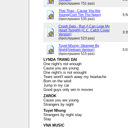
(прослушано 751 раз)
Thai Thao - Cause You Are
Young(Com Tim Tho Ngay)
5:5
(прослушано 535 раз)
Crush Gals - Run (I Can Lose My
Heart Tonight) (C.C. Catch Cover
3:3
Version)
(прослушано 523 раз)
Tuyet Nhung--Stranger By
Night(Vietnam Version)
5:0
(прослушано 515 раз)
LYNDA TRANG DAI
One night's not enough
Cause you are young
One night's is not enought
Tears wont't wash away my heartache
Born on the wind
Jump in my car
Good guys only win in movies
ZAROK
Cause you are young
Strangers by night
Tuyet Nhung
Strangers by night stay
Stay
VNA MUSIC