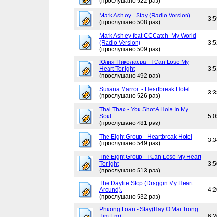
(прослушано 522 раз)
Mark Ashley - Stay (Radio Version)
3:5
(прослушано 508 раз)
Mark Ashley feat CCCatch -My World
(Radio Version)
3:5
(прослушано 509 раз)
Юлия Николаева - I Can Lose My
Heart Tonight
3:5
(прослушано 492 раз)
Susana Marron - Heartbreak Hotel
3:3
(прослушано 526 раз)
Thai Thao - You Shot A Hole In My
Soul
5:0
(прослушано 481 раз)
The Eight Group - Heartbreak Hotel
3:3
(прослушано 549 раз)
The Eight Group - I Can Lose My Heart
Tonight
3:5
(прослушано 513 раз)
The Daylite Stop (Draggin My Heart
Around).
4:2
(прослушано 532 раз)
Phuong Loan - Stay(Hay O Mai Trong
Tim Em)
6:2