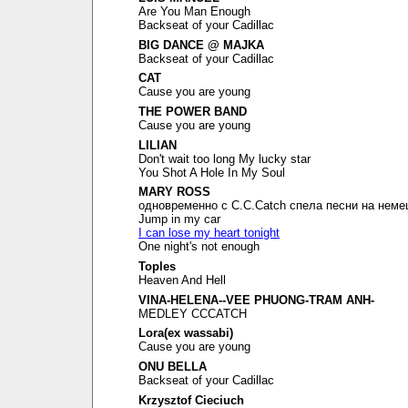
Are You Man Enough
Backseat of your Cadillac
BIG DANCE @ MAJKA
Backseat of your Cadillac
CAT
Cause you are young
THE POWER BAND
Cause you are young
LILIAN
Don't wait too long My lucky star
You Shot A Hole In My Soul
MARY ROSS
одновременно с C.C.Catch спела песни на неме
Jump in my car
I can lose my heart tonight
One night's not enough
Toples
Heaven And Hell
VINA-HELENA--VEE PHUONG-TRAM ANH-
MEDLEY CCCATCH
Lora(ex wassabi)
Cause you are young
ONU BELLA
Backseat of your Cadillac
Krzysztof Cieciuch