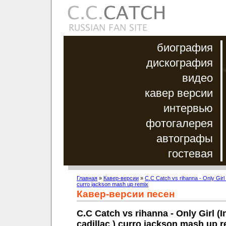
биография
дискография
видео
кавер версии
интервью
фотогалерея
автографы
гостевая
Главная
»
Кавер-версии
»
C.C Catch vs rihanna - Only Girl 
curro jackson mash up remix
Кавер-версии песен
C.C Catch vs rihanna - Only Girl (I
cadillac ) curro jackson mash up 