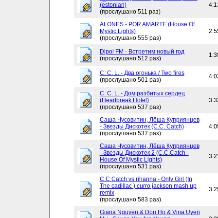
(estonian)
4:1
(прослушано 511 раз)
ALONES - POR AMARTE (House Of
Mystic Lights)
2:5
(прослушано 555 раз)
Dipol FM - Встретим новый год
1:3
(прослушано 512 раз)
C. C. L. - Два огонька / Two fires
4:0
(прослушано 501 раз)
C. C. L. - Дом разбитых сердец
(Heartbreak Hotel)
3:3
(прослушано 537 раз)
Саша Чусовитин, Лёша Куприянцев
- Звезды Дискотек (C.C. Catch)
4:0
(прослушано 537 раз)
Саша Чусовитин, Лёша Куприянцев
- Звезды Дискотек 2 (C.C.Catch -
3:2
House Of Mystic Lights)
(прослушано 531 раз)
C.C Catch vs rihanna - Only Girl (In
The cadillac ) curro jackson mash up
3:2
remix
(прослушано 583 раз)
Giana Nguyen & Don Ho & Vina Uyen