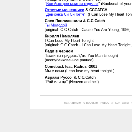
"
Все быстрее мчится кадилак
" (Backseat of your 
Отпетые мошенники
& CCCATCH
"
Девчонка Си Си Кетч
" (I Can Lose My Heart Toni
Сосо Павлиашвили & C.C.Catch
Ты Молодой
[original: C.C.Catch - Cause You Are Young, 1986]
Кирилл Немоляев
I Can Lose My Heart Tonight
[original: C.C.Catch - I Can Lose My Heart Tonight
Леди в черном
"Если ты придешь"(Are You Man Enough)
(неопубликованное раннее)
Comeback feat. Radius -2003
Мы с вами (I can lose my heart tonight.)
Авраам Руссо & C.C.Catch
"Рай или ад" (Heaven and hell)
на главную
|
о проекте
|
новости
|
контакты
|