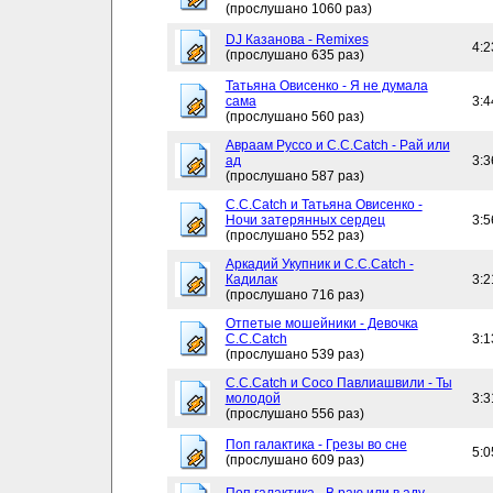
(прослушано 1060 раз)
DJ Казанова - Remixes
4:2
(прослушано 635 раз)
Татьяна Овисенко - Я не думала
сама
3:4
(прослушано 560 раз)
Авраам Руссо и C.C.Catch - Рай или
ад
3:3
(прослушано 587 раз)
C.C.Catch и Татьяна Овисенко -
Ночи затерянных сердец
3:5
(прослушано 552 раз)
Аркадий Укупник и C.C.Catch -
Кадилак
3:2
(прослушано 716 раз)
Отпетые мошейники - Девочка
C.C.Catch
3:1
(прослушано 539 раз)
C.C.Catch и Сосо Павлиашвили - Ты
молодой
3:3
(прослушано 556 раз)
Поп галактика - Грезы во сне
5:0
(прослушано 609 раз)