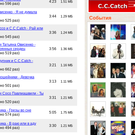
4:23
1.51 МБ
но 596 раз)
исенко - Я не думала
3:44
1.29 МБ
События
но 525 раз)
со и C.C.Catch - Рай или
3:36
1.24 МБ
но 545 раз)
и Татьяна Овисенко -
рянных сердец
3:56
1.36 МБ
но 519 раз)
упник и C.C.Catch -
3:21
1.16 МБ
но 662 раз)
ошейники - Девочка
3:13
1.11 МБ
но 501 раз)
 и Сосо Павлиашвили - Ты
3:31
1.21 МБ
но 520 раз)
ика - Грезы во сне
5:05
1.75 МБ
но 574 раз)
ика - В раю или в аду
3:30
1.21 МБ
но 494 раз)