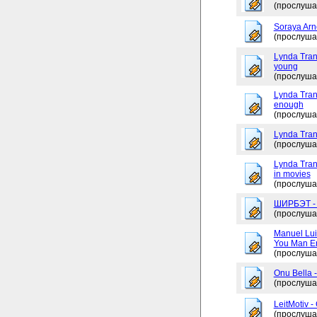
(прослуша
Soraya Arne
(прослуша
Lynda Tran
young
(прослуша
Lynda Trang
enough
(прослуша
Lynda Tran
(прослуша
Lynda Tran
in movies
(прослуша
ШИРБЭТ 
(прослуша
Manuel Lui
You Man En
(прослуша
Onu Bella 
(прослуша
LeitMotiv 
(прослуша