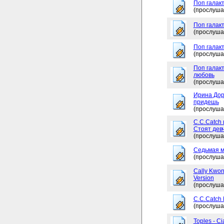
Поп галакт
(прослуша
Поп галак
(прослуша
Поп галакт
(прослуша
Поп галакт
любовь
(прослуша
Ирина Дор
придешь
(прослуша
C.C.Catch 
Стоят дев
(прослуша
Седьмая м
(прослуша
Cally Kwon
Version
(прослуша
C.C.Catch
(прослуша
Toples - Ci