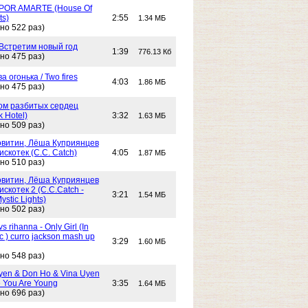
POR AMARTE (House Of
ts)
2:55
1.34 МБ
но 522 раз)
 Встретим новый год
1:39
776.13 Кб
но 475 раз)
Два огонька / Two fires
4:03
1.86 МБ
но 475 раз)
 Дом разбитых сердец
k Hotel)
3:32
1.63 МБ
но 509 раз)
витин, Лёша Куприянцев
искотек (C.C. Catch)
4:05
1.87 МБ
но 510 раз)
витин, Лёша Куприянцев
искотек 2 (C.C.Catch -
3:21
1.54 МБ
stic Lights)
но 502 раз)
s rihanna - Only Girl (In
c ) curro jackson mash up
3:29
1.60 МБ
но 548 раз)
yen & Don Ho & Vina Uyen
 You Are Young
3:35
1.64 МБ
но 696 раз)