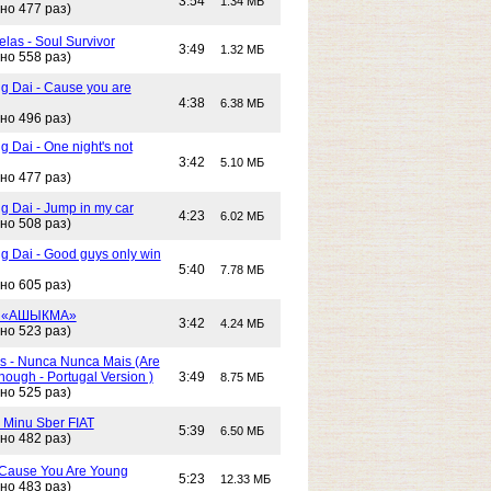
3:54
1.34 МБ
но 477 раз)
las - Soul Survivor
3:49
1.32 МБ
но 558 раз)
g Dai - Cause you are
4:38
6.38 МБ
но 496 раз)
 Dai - One night's not
3:42
5.10 МБ
но 477 раз)
g Dai - Jump in my car
4:23
6.02 МБ
но 508 раз)
g Dai - Good guys only win
5:40
7.78 МБ
но 605 раз)
- «АШЫКМА»
3:42
4.24 МБ
но 523 раз)
s - Nunca Nunca Mais (Are
ough - Portugal Version )
3:49
8.75 МБ
но 525 раз)
- Minu Sber FIAT
5:39
6.50 МБ
но 482 раз)
- Cause You Are Young
5:23
12.33 МБ
но 483 раз)