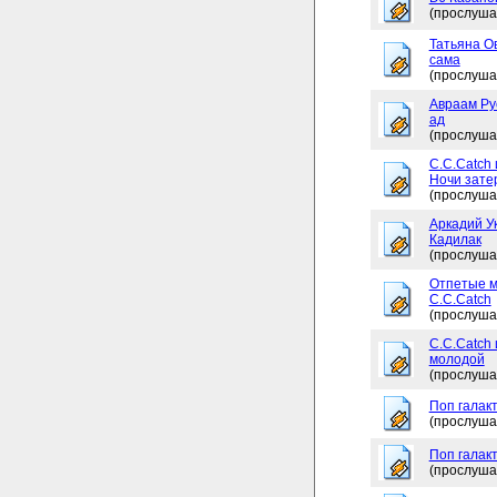
(прослуша
Татьяна Ов
сама
(прослуша
Авраам Рус
ад
(прослуша
C.C.Catch 
Ночи зате
(прослуша
Аркадий Ук
Кадилак
(прослуша
Отпетые м
C.C.Catch
(прослуша
C.C.Catch
молодой
(прослуша
Поп галакт
(прослуша
Поп галакт
(прослуша