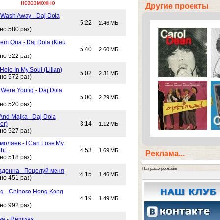
невозможно
Другие проекты
 Wash Away - Daj Dola
5:22
2.46 МБ
но 580 раз)
em Qua - Daj Dola (Kieu
5:40
2.60 МБ
но 522 раз)
Hole In My Soul (Lilian)
5:02
2.31 МБ
но 572 раз)
Were Young - Daj Dola
5:00
2.29 МБ
но 520 раз)
And Majka - Daj Dola
er)
3:14
1.12 МБ
но 527 раз)
моляев - I Can Lose My
ht ..
4:53
1.69 МБ
Реклама...
но 518 раз)
На правах рекламы
адонна - Поцелуй меня
4:15
1.46 МБ
но 451 раз)
g - Chinese Hong Kong
4:19
1.49 МБ
но 992 раз)
ва - Remixes