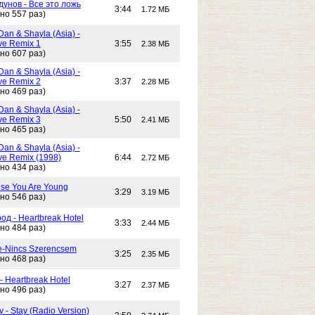
унов - Все это ложь
3:44
1.72 МБ
но 557 раз)
Dan & Shayla (Asia) -
e Remix 1
3:55
2.38 МБ
но 607 раз)
Dan & Shayla (Asia) -
e Remix 2
3:37
2.28 МБ
но 469 раз)
Dan & Shayla (Asia) -
e Remix 3
5:50
2.41 МБ
но 465 раз)
Dan & Shayla (Asia) -
e Remix (1998)
6:44
2.72 МБ
но 434 раз)
use You Are Young
3:29
3.19 МБ
но 546 раз)
од - Heartbreak Hotel
3:33
2.44 МБ
но 484 раз)
e-Nincs Szerencsem
3:25
2.35 МБ
но 468 раз)
- Heartbreak Hotel
3:27
2.37 МБ
но 496 раз)
 - Stay (Radio Version)