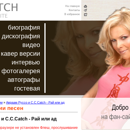
На главную
Контакты
В избранное
биография
дискография
видео
кавер версии
интервью
фотогалерея
автографы
гостевая
ии
»
Авраам Руссо и C.C.Catch - Рай или ад
ии песен
и C.C.Catch - Рай или ад
браузере не установлен Флеш, прослушивание