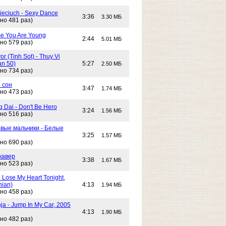
Cieciuch - Sexy Dance
3:36
3.30 МБ
но 481 раз)
e You Are Young
2:44
5.01 МБ
но 579 раз)
or (Tinh Sot) - Thuy Vi
an 50)
5:27
2.50 МБ
но 734 раз)
 сон
3:47
1.74 МБ
но 473 раз)
g Dai - Don't Be Hero
3:24
1.56 МБ
но 516 раз)
вые мальчики - Белые
3:25
1.57 МБ
но 690 раз)
кавер
3:38
1.67 МБ
но 523 раз)
n Lose My Heart Tonight,
nian)
4:13
1.94 МБ
но 458 раз)
ja - Jump In My Car, 2005
4:13
1.90 МБ
но 482 раз)