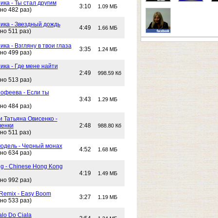
ика - Ты стал другим
3:10
1.09 МБ
но 482 раз)
тика - Звездный дождь
4:49
1.66 МБ
но 511 раз)
ика - Взгляну в твои глаза
3:35
1.24 МБ
но 499 раз)
ика - Где мене найти
2:49
998.59 Кб
но 513 раз)
офеева - Если ты
3:43
1.29 МБ
но 484 раз)
и Татьяна Овисенко -
ченки
2:48
988.80 Кб
но 511 раз)
одель - Черный монах
4:52
1.68 МБ
но 634 раз)
g - Chinese Hong Kong
4:19
1.49 МБ
но 992 раз)
 Remix - Easy Boom
3:27
1.19 МБ
но 533 раз)
alo Do Ciala