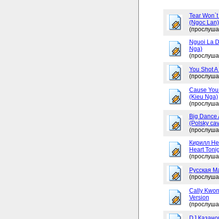
Tear Won`t
(Ngoc Lan)
(прослуша
Nguoi La D
Nga)
(прослуша
You Shot A 
(прослуша
Cause You 
(Kieu Nga)
(прослуша
Big Dance 
(Polsky cav
(прослуша
Кирилл Не
Heart Tonig
(прослуша
Русская М
(прослуша
Cally Kwon
Version
(прослуша
DJ Казано