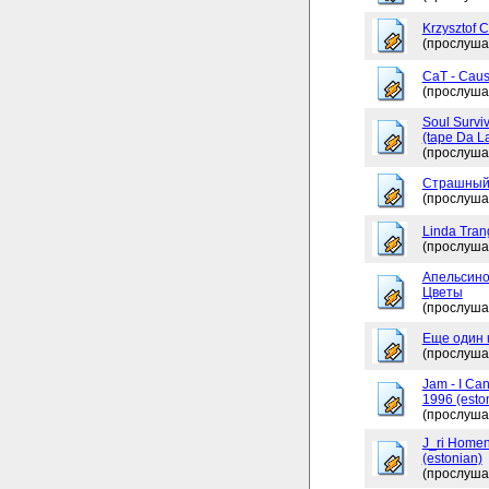
Krzysztof 
(прослуша
CaT - Caus
(прослуша
Soul Surviv
(tape Da L
(прослуша
Страшный
(прослуша
Linda Tran
(прослуша
Апельсино
Цветы
(прослуша
Еще один 
(прослуша
Jam - I Ca
1996 (esto
(прослуша
J_ri Homen
(estonian)
(прослуша